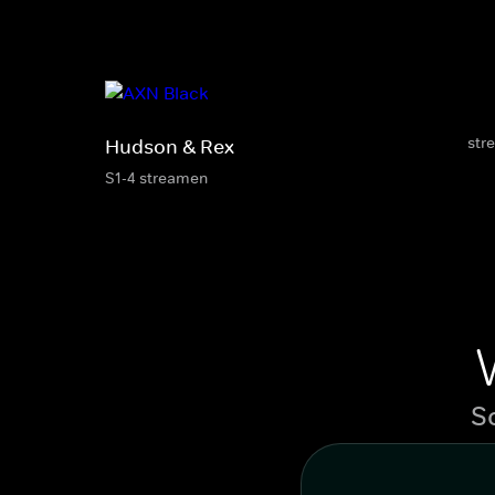
str
Hudson & Rex
S1-4 streamen
S