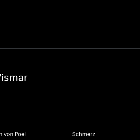
Wismar
h von Poel
Schmerz