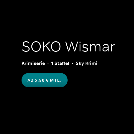
SOKO Wismar
Krimiserie
1 Staffel
Sky Krimi
AB 5,98 € MTL.