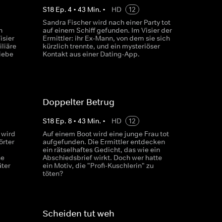
S
18
Ep.
4
•
43
Min.
•
HD
12
Sandra Fischer wird nach einer Party tot
n
auf einem Schiff gefunden. Im Visier der
isier
Ermittler: ihr Ex-Mann, von dem sie sich
liäre
kürzlich trennte, und ein mysteriöser
Liebe
Kontakt aus einer Dating-App.
Doppelter Betrug
S
18
Ep.
8
•
43
Min.
•
HD
12
 wird
Auf einem Boot wird eine junge Frau tot
örter
aufgefunden. Die Ermittler entdecken
ein rätselhaftes Gedicht, das wie ein
he
Abschiedsbrief wirkt. Doch wer hatte
äter
ein Motiv, die "Profi-Kuschlerin" zu
töten?
Scheiden tut weh