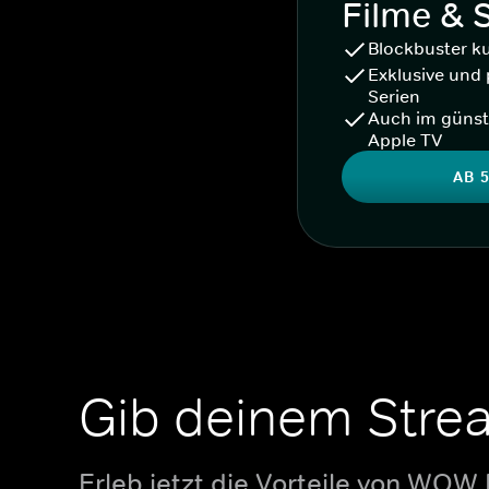
Filme & 
Blockbuster k
Exklusive und 
Serien
Auch im günst
Apple TV
AB 5
Gib deinem Stre
Erleb jetzt die Vorteile von WOW