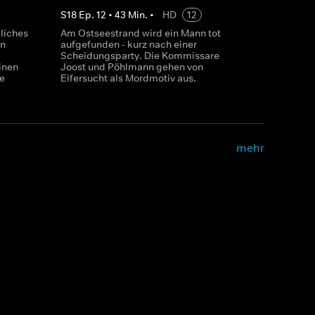
S
18
Ep.
12
•
43
Min.
•
HD
12
liches
Am Ostseestrand wird ein Mann tot
in
aufgefunden - kurz nach einer
Scheidungsparty. Die Kommissare
inen
Joost und Pöhlmann gehen von
e
Eifersucht als Mordmotiv aus.
mehr