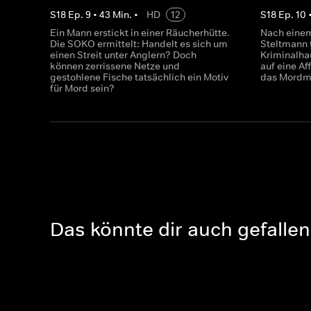
S
18
Ep.
9
•
43
Min.
•
HD
12
S
18
Ep.
10
Ein Mann erstickt in einer Räucherhütte.
Nach eine
Die SOKO ermittelt: Handelt es sich um
Steltmann 
einen Streit unter Anglern? Doch
Kriminalha
können zerrissene Netze und
auf eine Af
gestohlene Fische tatsächlich ein Motiv
das Mordmo
für Mord sein?
Das könnte dir auch gefallen