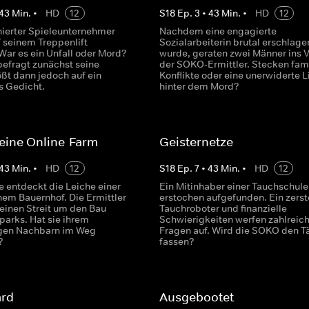
43
Min.
•
HD
12
S
18
Ep.
3
•
43
Min.
•
HD
12
nierter Spieleunternehmer
Nachdem eine engagierte
f seinem Treppenlift
Sozialarbeiterin brutal erschlage
War es ein Unfall oder Mord?
wurde, geraten zwei Männer ins V
efragt zunächst seine
der SOKO-Ermittler. Stecken fami
ößt dann jedoch auf ein
Konflikte oder eine unerwiderte 
s Gedicht.
hinter dem Mord?
eine Online-Farm
Geisternetze
43
Min.
•
HD
12
S
18
Ep.
7
•
43
Min.
•
HD
12
e entdeckt die Leiche einer
Ein Mitinhaber einer Tauchschule
nem Bauernhof. Die Ermittler
erstochen aufgefunden. Ein zerst
 einen Streit um den Bau
Tauchroboter und finanzielle
parks. Hat sie ihrem
Schwierigkeiten werfen zahlreic
igen Nachbarn im Weg
Fragen auf. Wird die SOKO den T
?
fassen?
rd
Ausgebootet