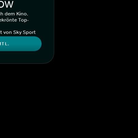
WOW
ch dem Kino.
ekrönte Top-
t von Sky Sport
MTL.