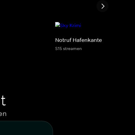
Notruf Hafenkante
S15 streamen
t
en