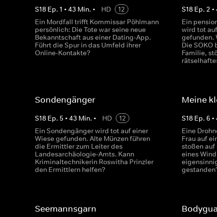
S
18
Ep.
1
•
43
Min.
•
HD
12
S
18
Ep.
2
•
Ein Mordfall trifft Kommissar Pöhlmann
Ein pensio
persönlich: Die Tote war seine neue
wird tot au
Bekanntschaft aus einer Dating-App.
gefunden. 
Führt die Spur in das Umfeld ihrer
Die SOKO b
Online-Kontakte?
Familie, st
rätselhafte
Sondengänger
Meine kl
S
18
Ep.
5
•
43
Min.
•
HD
12
S
18
Ep.
6
•
Ein Sondengänger wird tot auf einer
Eine Drohn
Wiese gefunden. Alte Münzen führen
Frau auf ei
die Ermittler zum Leiter des
stoßen auf
Landesarchäologie-Amts. Kann
eines Wind
Kriminaltechnikerin Roswitha Prinzler
eigensinn
den Ermittlern helfen?
gestanden
Seemannsgarn
Bodygua