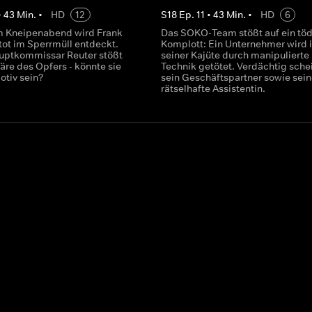
•
43
Min.
•
HD
12
S
18
Ep.
11
•
43
Min.
•
HD
6
m Kneipenabend wird Frank
Das SOKO-Team stößt auf ein töd
tot im Sperrmüll entdeckt.
Komplott: Ein Unternehmer wird 
uptkommissar Reuter stößt
seiner Kajüte durch manipulierte
färe des Opfers - könnte sie
Technik getötet. Verdächtig sche
tiv sein?
sein Geschäftspartner sowie sein
rätselhafte Assistentin.