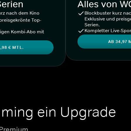
Serien
Alles von 
urz nach dem Kino
Blockbuster kurz na
Exklusive und preisg
preisgekrönte Top-
Serien.
Kompletter Live-Spor
igen Kombi-Abo mit
AB 34,97 
,98 € MTL.
aming ein Upgrade
 Premium.