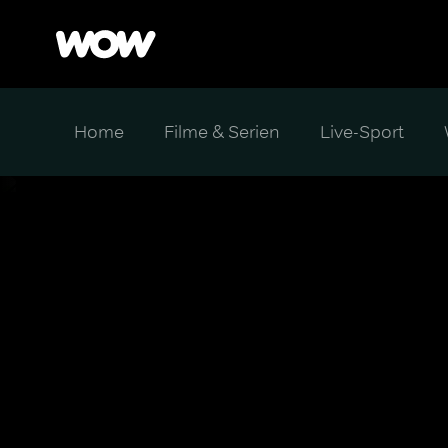
Home
Filme & Serien
Live-Sport