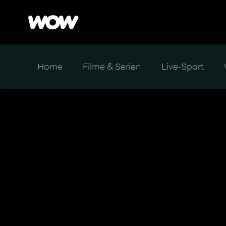
Home
Filme & Serien
Live-Sport