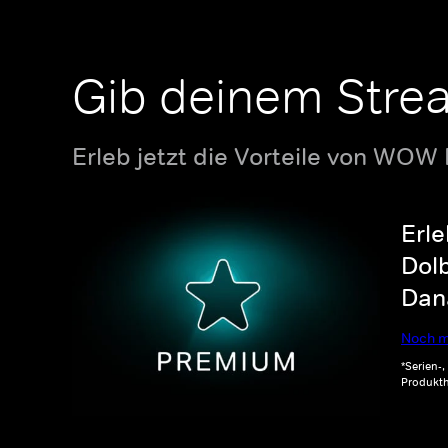
Gib deinem Stre
Erleb jetzt die Vorteile von WOW
Erle
Dolb
Dana
Noch m
*Serien-
Produkth