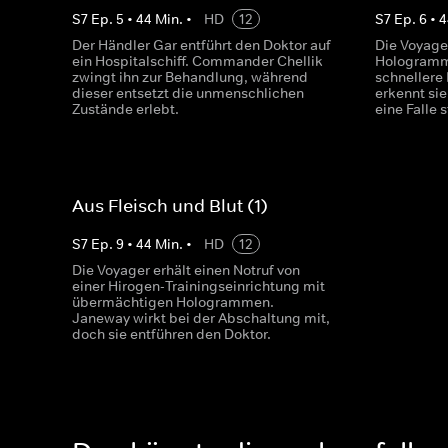
S
7
Ep.
5
•
44
Min.
•
HD
12
S
7
Ep.
6
•
4
Der Händler Gar entführt den Doktor auf
Die Voyage
ein Hospitalschiff. Commander Chellik
Hologramm 
zwingt ihn zur Behandlung, während
schnellere
dieser entsetzt die unmenschlichen
erkennt si
Zustände erlebt.
eine Falle 
Aus Fleisch und Blut (1)
S
7
Ep.
9
•
44
Min.
•
HD
12
Die Voyager erhält einen Notruf von
einer Hirogen-Trainingseinrichtung mit
übermächtigen Hologrammen.
Janeway wirkt bei der Abschaltung mit,
doch sie entführen den Doktor.