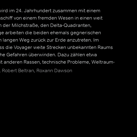
wird im 24. Jahrhundert zusammen mit einem
mschiff von einem fremden Wesen in einen weit
h der Milchstraße, den Delta-Quadranten,
age arbeiten die beiden ehemals gegnerischen
langen Weg zurück zur Erde anzutreten. Im
uss die Voyager weite Strecken unbekannten Raums
che Gefahren überwinden. Dazu zählen etwa
t anderen Rassen, technische Probleme, Weltraum-
oralische Dilemmas, Lebensmittel-Knappheit oder
 Robert Beltran, Roxann Dawson
toffen. Die Crew muss dabei eine Strecke von etwa
winden, was bei maximalem Warp ohne
uer von etwa 70 Jahren bedeuten würde.