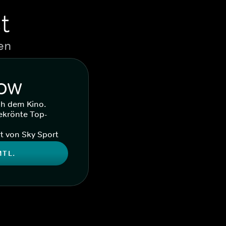
t
en
WOW
ch dem Kino.
ekrönte Top-
t von Sky Sport
MTL.