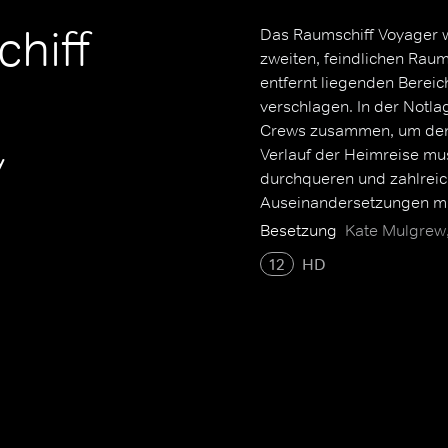
chiff
Das Raumschiff Voyager 
zweiten, feindlichen Rau
entfernt liegenden Bereic
verschlagen. In der Notl
Crews zusammen, um den 
Verlauf der Heimreise m
y
durchqueren und zahlrei
Auseinandersetzungen mi
Anomalien, Zeitreisen, m
Besetzung
Kate Mulgrew,
die Beschaffung von Rohs
12
HD
70.000 Lichtjahren über
Unterbrechungen eine Da