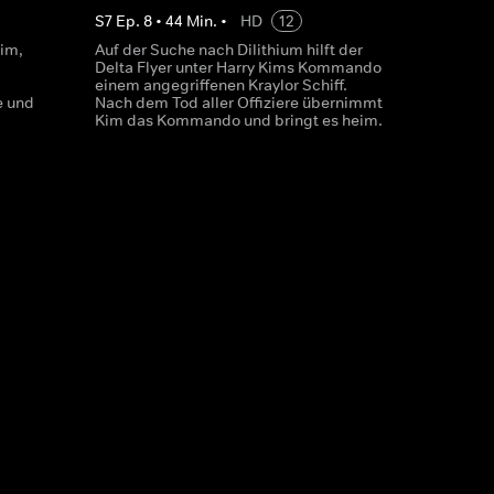
S
7
Ep.
8
•
44
Min.
•
HD
12
im,
Auf der Suche nach Dilithium hilft der
Delta Flyer unter Harry Kims Kommando
einem angegriffenen Kraylor Schiff.
e und
Nach dem Tod aller Offiziere übernimmt
Kim das Kommando und bringt es heim.