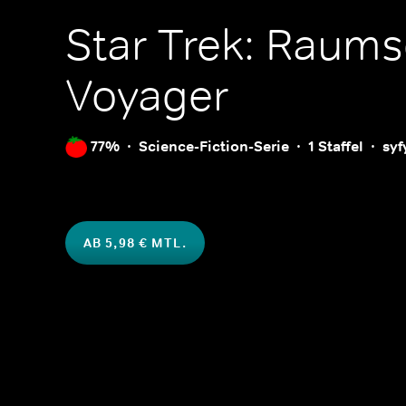
Star Trek: Raums
Voyager
77%
Science-Fiction-Serie
1 Staffel
syf
AB 5,98 € MTL.