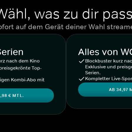
Wähl, was zu dir pass
ofort auf dem Gerät deiner Wahl stream
Serien
Alles von 
urz nach dem Kino
Blockbuster kurz na
Exklusive und preisg
preisgekrönte Top-
Serien.
Kompletter Live-Spor
igen Kombi-Abo mit
AB 34,97 
,98 € MTL.