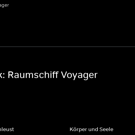
ager
ek: Raumschiff Voyager
hleust
Körper und Seele