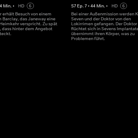
4
Min.
•
HD
6
S
7
Ep.
7
•
44
Min.
•
HD
6
r erhält Besuch von einem
Bei einer Außenmission werden K
Barclay, das Janeway eine
Seven und der Doktor von den
 Heimkehr verspricht. Zu spät
Lokirrimen gefangen. Der Doktor
e, dass hinter dem Angebot
flüchtet sich in Sevens Implantat
steckt.
übernimmt ihren Körper, was zu
Problemen führt.