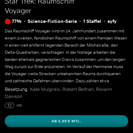
Star Trek: Raumschiff
Voyager
77%
Science-Fiction-Serie
1 Staffel
syfy
Das Raumschiff Voyager wird im 24. Jahrhundert zusammen mit
einem zweiten, feindlichen Raumschiff von einem fremden Wesen
in einen weit entfernt liegenden Bereich der Milchstraße, den
Delta-Quadranten, verschlagen. In der Notlage arbeiten die
beiden ehemals gegnerischen Crews zusammen, um den langen
Weg zurück zur Erde anzutreten. Im Verlauf der Heimreise muss
die Voyager weite Strecken unbekannten Raums durchqueren
und zahlreiche Gefahren überwinden. Dazu zählen etwa
Auseinandersetzungen mit anderen Rassen, technische
Besetzung
Kate Mulgrew, Robert Beltran, Roxann
Probleme, Weltraum-Anomalien, Zeitreisen, moralische
Dawson
Dilemmas, Lebensmittel-Knappheit oder die Beschaffung von
12
HD
Rohstoffen. Die Crew muss dabei eine Strecke von etwa 70.000
Lichtjahren überwinden, was bei maximalem Warp ohne
AB 5,98 € MTL.
Unterbrechungen eine Dauer von etwa 70 Jahren bedeuten
würde.