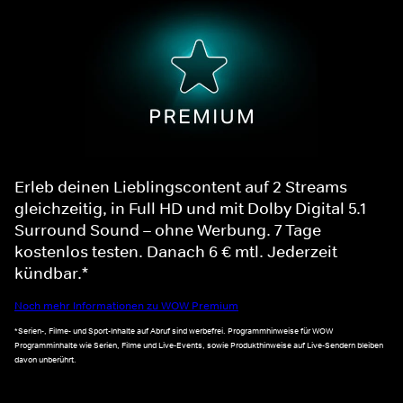
Erleb deinen Lieblingscontent auf 2 Streams
gleichzeitig, in Full HD und mit Dolby Digital 5.1
Surround Sound – ohne Werbung. 7 Tage
kostenlos testen. Danach 6 € mtl. Jederzeit
kündbar.*
Noch mehr Informationen zu WOW Premium
*Serien-, Filme- und Sport-Inhalte auf Abruf sind werbefrei. Programmhinweise für WOW
Programminhalte wie Serien, Filme und Live-Events, sowie Produkthinweise auf Live-Sendern bleiben
davon unberührt.