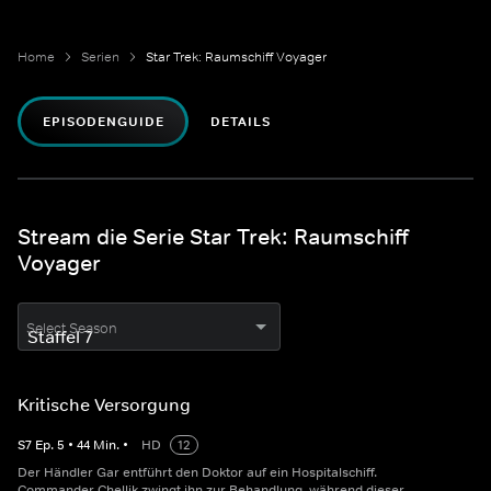
Home
Serien
Star Trek: Raumschiff Voyager
EPISODENGUIDE
DETAILS
Stream die Serie Star Trek: Raumschiff
Voyager
Select Season
Kritische Versorgung
S
7
Ep.
5
•
44
Min.
•
HD
12
Der Händler Gar entführt den Doktor auf ein Hospitalschiff.
Commander Chellik zwingt ihn zur Behandlung, während dieser