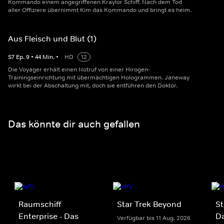
Kommando einem angegriffenen Kraylor Schiff. Nach dem Tod
aller Offiziere übernimmt Kim das Kommando und bringt es heim.
Aus Fleisch und Blut (1)
S
7
Ep.
9
•
44
Min.
•
HD
12
Die Voyager erhält einen Notruf von einer Hirogen-
Trainingseinrichtung mit übermächtigen Hologrammen. Janeway
wirkt bei der Abschaltung mit, doch sie entführen den Doktor.
Das könnte dir auch gefallen
Raumschiff
Star Trek Beyond
St
Enterprise - Das
D
Verfügbar bis 11 Aug. 2026