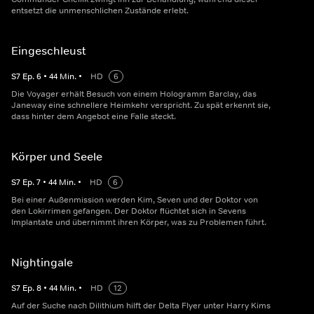
entsetzt die unmenschlichen Zustände erlebt.
Eingeschleust
S
7
Ep.
6
•
44
Min.
•
HD
6
Die Voyager erhält Besuch von einem Hologramm Barclay, das
Janeway eine schnellere Heimkehr verspricht. Zu spät erkennt sie,
dass hinter dem Angebot eine Falle steckt.
Körper und Seele
S
7
Ep.
7
•
44
Min.
•
HD
6
Bei einer Außenmission werden Kim, Seven und der Doktor von
den Lokirrimen gefangen. Der Doktor flüchtet sich in Sevens
Implantate und übernimmt ihren Körper, was zu Problemen führt.
Nightingale
S
7
Ep.
8
•
44
Min.
•
HD
12
Auf der Suche nach Dilithium hilft der Delta Flyer unter Harry Kims