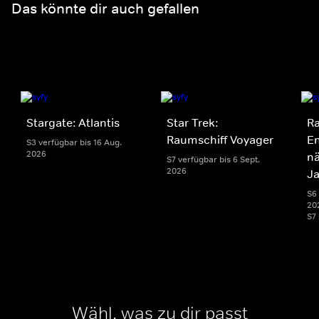
Das könnte dir auch gefallen
Stargate: Atlantis
Star Trek:
Ra
Raumschiff Voyager
En
S3 verfügbar bis 16 Aug.
2026
n
S7 verfügbar bis 6 Sept.
2026
J
S6 
20
S7
Wähl, was zu dir passt