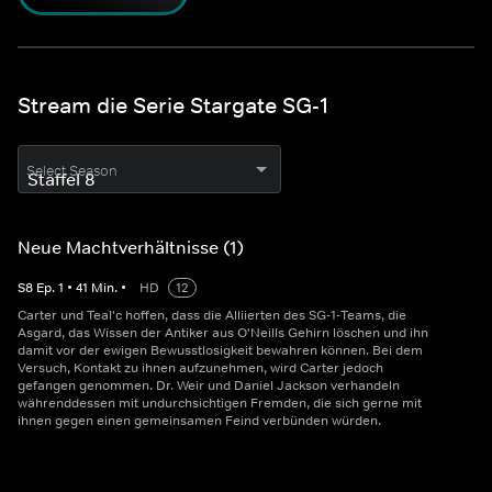
Stream die Serie Stargate SG-1
Select Season
Neue Machtverhältnisse (1)
S
8
Ep.
1
•
41
Min.
•
HD
12
Carter und Teal'c hoffen, dass die Alliierten des SG-1-Teams, die
Asgard, das Wissen der Antiker aus O'Neills Gehirn löschen und ihn
damit vor der ewigen Bewusstlosigkeit bewahren können. Bei dem
Versuch, Kontakt zu ihnen aufzunehmen, wird Carter jedoch
gefangen genommen. Dr. Weir und Daniel Jackson verhandeln
währenddessen mit undurchsichtigen Fremden, die sich gerne mit
ihnen gegen einen gemeinsamen Feind verbünden würden.