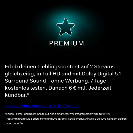
Erleb deinen Lieblingscontent auf 2 Streams
gleichzeitig, in Full HD und mit Dolby Digital 5.1
Surround Sound – ohne Werbung. 7 Tage
kostenlos testen. Danach 6 € mtl. Jederzeit
kündbar.*
Noch mehr Informationen zu WOW Premium
*Serien-, Filme- und Sport-Inhalte auf Abruf sind werbefrei. Programmhinweise für WOW
Programminhalte wie Serien, Filme und Live-Events, sowie Produkthinweise auf Live-Sendern bleiben
davon unberührt.