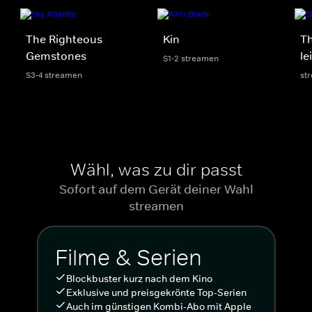
The Righteous
Kin
Th
Gemstones
le
S1-2 streamen
S3-4 streamen
st
Wähl, was zu dir passt
Sofort auf dem Gerät deiner Wahl
streamen
Filme & Serien
Blockbuster kurz nach dem Kino
Exklusive und preisgekrönte Top-Serien
Auch im günstigen Kombi-Abo mit Apple