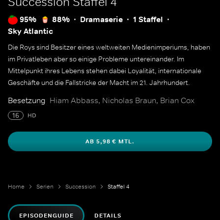
Succession
Staffel 4
95%
88%
Dramaserie
1 Staffel
Sky Atlantic
Die Roys sind Besitzer eines weltweiten Medienimperiums, haben
im Privatleben aber so einige Probleme untereinander. Im
Mittelpunkt ihres Lebens stehen dabei Loyalität, internationale
Geschäfte und die Fallstricke der Macht im 21. Jahrhundert.
Besetzung
Hiam Abbass, Nicholas Braun, Brian Cox
16
HD
AB 5,98 € MTL.
Home
Serien
Succession
Staffel 4
EPISODENGUIDE
DETAILS