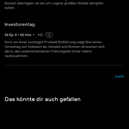
Roman überlegen, ob sie um Logans größten Schatz kämpfen
sollen.
Investorentag
S
4
Ep.
6
•
60
Min.
•
HD
12
Kurz vor einer wichtigen Produkt-Einführung wägt Shiv einen
Vorschlag von Matsson ab. Kendall und Roman versuchen sich
darin, den unberechenbaren Führungsstil ihres Vaters
nachzuahmen.
mehr
Das könnte dir auch gefallen