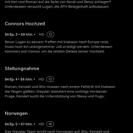
mit Ken und Roman auf die Seite von Sandi und Stewy schlagen?
Unterdessen versucht Logan, die ATN-Belegschaft aufzubauen.
Connors Hochzeit
S
4
Ep.
3
•
59
Min.
•
HD
12
Bevor Logan zu seinem Treffen mit Matsson nach Europa reist,
muss noch ein unangenehmer Job erledigt werden. Unterdessen
kümmert sich Connor um die letzten Details seiner Hochzeit.
Stellungnahme
S
4
Ep.
4
•
56
Min.
•
HD
12
Roman, Kendall und Shiv müssen nach einem Fehltritt mit Matsson
die Wogen glätten. Waystar diskutiert eine wichtige Vorstands-
Frage. Kendall sucht die Unterstützung von Stewy und Hugo.
Norwegen
S
4
Ep.
5
•
57
Min.
•
HD
16
Das Waystar Team bricht nach Norwegen auf. Shiv, Kendall und