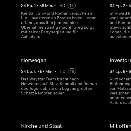
S
4
Ep.
1
•
58
Min.
•
HD
16
S
4
Ep.
2
•
Kendall, Shiv und Roman versuchen in
Shiv wird k
L.A., Investoren an Bord zu holen. Logan
von Logan f
erfährt, dass ihm jemand eine
und Roman 
Übernahme streitig macht. Greg sorgt
Stewy schl
mit seiner Partybegleitung für
Logan, die
Aufsehen.
aufzubaue
Norwegen
Investor
S
4
Ep.
5
•
57
Min.
•
HD
16
S
4
Ep.
6
•
Das Waystar Team bricht nach
Kurz vor ei
Norwegen auf. Shiv, Kendall und Roman
Einführung
überlegen, ob sie um Logans größten
von Matsso
Schatz kämpfen sollen.
versuchen 
unberechen
Vaters na
Kirche und Staat
Mit off