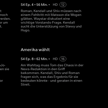
S
4
Ep.
4
•
56
Min.
•
HD
12
t
Roman, Kendall und Shiv müssen nach
 noch
einem Fehltritt mit Matsson die Wogen
werden.
glätten. Waystar diskutiert eine
or um
wichtige Vorstands-Frage. Kendall
t.
sucht die Unterstützung von Stewy und
Hugo.
Amerika wählt
S
4
Ep.
8
•
62
Min.
•
HD
16
oJo-
Am Wahltag muss Tom das Chaos in der
en sie
News-Redaktion in den Griff
bekommen. Kendall, Shiv und Roman
fragen sich, was das Ergebnis für sie
or
bedeuten könnte - und geraten in einen
Streit.