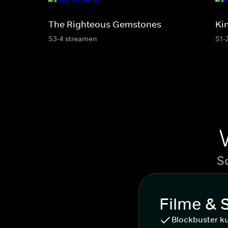
The Righteous Gemstones
Ki
S3-4 streamen
S1-
S
Filme & 
Blockbuster k