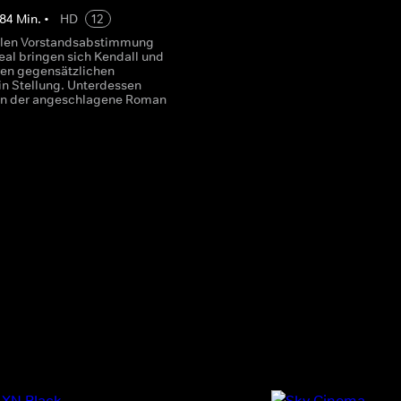
84
Min.
•
HD
12
nalen Vorstandsabstimmung
eal bringen sich Kendall und
hren gegensätzlichen
in Stellung. Unterdessen
en der angeschlagene Roman