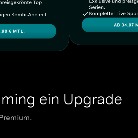
Exklusive und preisg
preisgekrönte Top-
Serien.
Kompletter Live-Spor
igen Kombi-Abo mit
AB 34,97 
,98 € MTL.
aming ein Upgrade
 Premium.