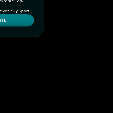
ekrönte Top-
t von Sky Sport
MTL.