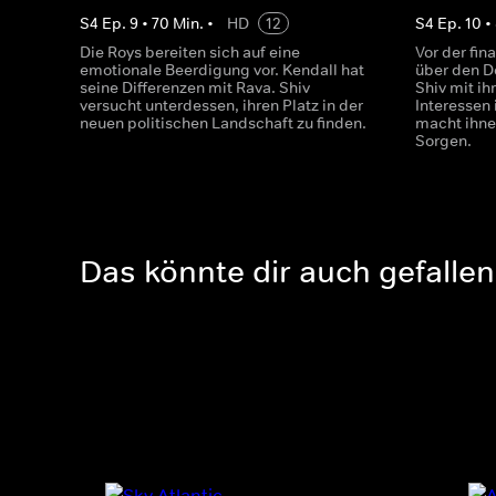
S
4
Ep.
9
•
70
Min.
•
HD
12
S
4
Ep.
10
•
Die Roys bereiten sich auf eine
Vor der fi
emotionale Beerdigung vor. Kendall hat
über den D
seine Differenzen mit Rava. Shiv
Shiv mit i
versucht unterdessen, ihren Platz in der
Interessen 
neuen politischen Landschaft zu finden.
macht ihn
Sorgen.
Das könnte dir auch gefallen