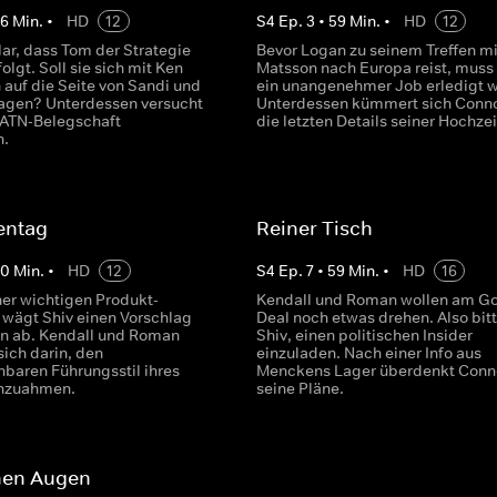
56
Min.
•
HD
12
S
4
Ep.
3
•
59
Min.
•
HD
12
lar, dass Tom der Strategie
Bevor Logan zu seinem Treffen mi
olgt. Soll sie sich mit Ken
Matsson nach Europa reist, muss
auf die Seite von Sandi und
ein unangenehmer Job erledigt 
agen? Unterdessen versucht
Unterdessen kümmert sich Conn
 ATN-Belegschaft
die letzten Details seiner Hochzei
n.
entag
Reiner Tisch
60
Min.
•
HD
12
S
4
Ep.
7
•
59
Min.
•
HD
16
ner wichtigen Produkt-
Kendall und Roman wollen am G
 wägt Shiv einen Vorschlag
Deal noch etwas drehen. Also bitt
n ab. Kendall und Roman
Shiv, einen politischen Insider
sich darin, den
einzuladen. Nach einer Info aus
baren Führungsstil ihres
Menckens Lager überdenkt Conn
chzuahmen.
seine Pläne.
enen Augen