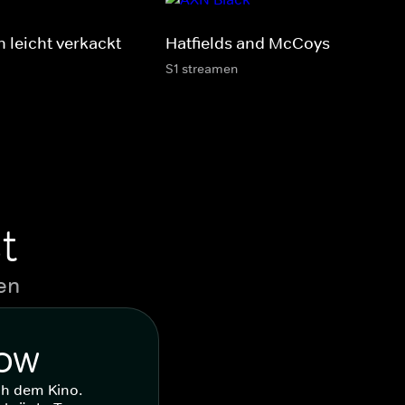
n leicht verkackt
Hatfields and McCoys
S1 streamen
t
en
WOW
ch dem Kino.