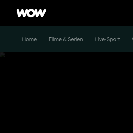
Home
Filme & Serien
Live-Sport