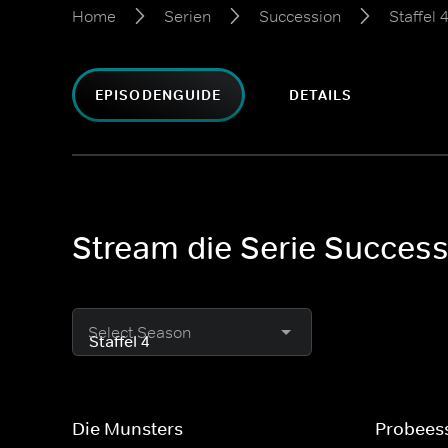
Home
Serien
Succession
Staffel 
EPISODENGUIDE
DETAILS
Stream die Serie Successi
Select Season
Die Munsters
Probees