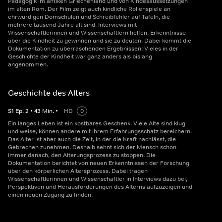
Pädagogik im antiken Griechenland und von Kindesaussetzungen
im alten Rom. Der Film zeigt auch kindliche Rollenspiele an
ehrwürdigen Domschulen und Schreibfehler auf Tafeln, die
mehrere tausend Jahre alt sind. Interviews mit
Wissenschaftlerinnen und Wissenschaftlern helfen, Erkenntnisse
über die Kindheit zu gewinnen und sie zu deuten. Dabei kommt die
Dokumentation zu überraschenden Ergebnissen: Vieles in der
Geschichte der Kindheit war ganz anders als bislang
angenommen.
Geschichte des Alters
S
1
Ep.
2
•
43
Min.
•
HD
0
Ein langes Leben ist ein kostbares Geschenk. Viele Alte sind klug
und weise, können andere mit ihrem Erfahrungsschatz bereichern.
Das Alter ist aber auch die Zeit, in der die Kraft nachlässt, die
Gebrechen zunehmen. Deshalb sehnt sich der Mensch schon
immer danach, den Alterungsprozess zu stoppen. Die
Dokumentation berichtet von neuen Erkenntnissen der Forschung
über den körperlichen Altersprozess. Dabei tragen
Wissenschaftlerinnen und Wissenschaftler in Interviews dazu bei,
Perspektiven und Herausforderungen des Alterns aufzuzeigen und
einen neuen Zugang zu finden.