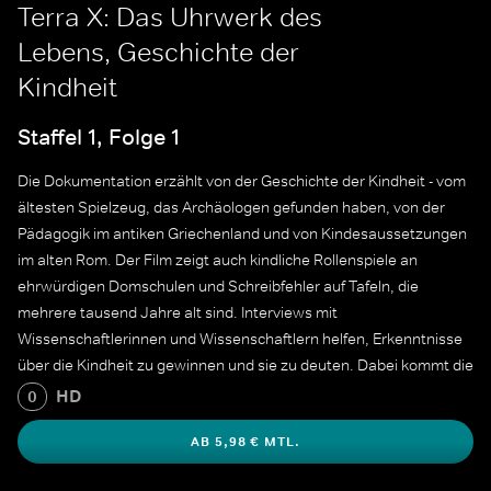
Terra X: Das Uhrwerk des
Lebens, Geschichte der
Kindheit
Staffel 1, Folge 1
Die Dokumentation erzählt von der Geschichte der Kindheit - vom
ältesten Spielzeug, das Archäologen gefunden haben, von der
Pädagogik im antiken Griechenland und von Kindesaussetzungen
im alten Rom. Der Film zeigt auch kindliche Rollenspiele an
ehrwürdigen Domschulen und Schreibfehler auf Tafeln, die
mehrere tausend Jahre alt sind. Interviews mit
Wissenschaftlerinnen und Wissenschaftlern helfen, Erkenntnisse
über die Kindheit zu gewinnen und sie zu deuten. Dabei kommt die
Dokumentation zu überraschenden Ergebnissen: Vieles in der
HD
0
Geschichte der Kindheit war ganz anders als bislang
AB 5,98 € MTL.
angenommen.