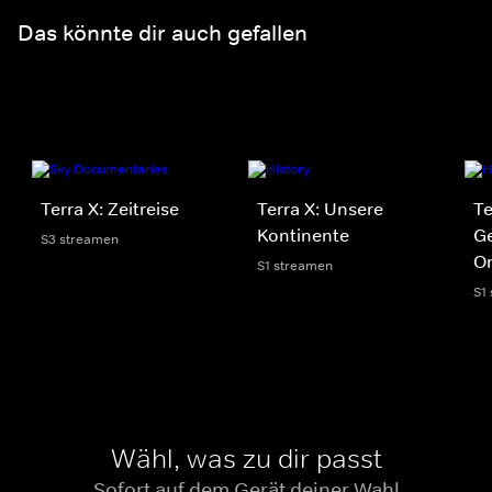
Das könnte dir auch gefallen
Terra X: Zeitreise
Terra X: Unsere
Te
Kontinente
G
S3 streamen
Or
S1 streamen
S1
Wähl, was zu dir passt
Sofort auf dem Gerät deiner Wahl