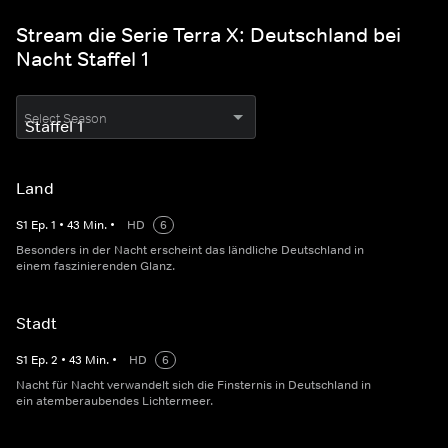
Stream die Serie Terra X: Deutschland bei
Nacht Staffel 1
Select Season
Land
S
1
Ep.
1
•
43
Min.
•
HD
6
Besonders in der Nacht erscheint das ländliche Deutschland in
einem faszinierenden Glanz.
Stadt
S
1
Ep.
2
•
43
Min.
•
HD
6
Nacht für Nacht verwandelt sich die Finsternis in Deutschland in
ein atemberaubendes Lichtermeer.