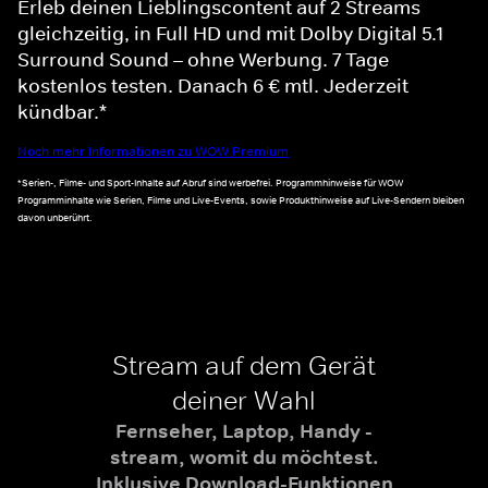
Erleb deinen Lieblingscontent auf 2 Streams
gleichzeitig, in Full HD und mit Dolby Digital 5.1
Surround Sound – ohne Werbung. 7 Tage
kostenlos testen. Danach 6 € mtl. Jederzeit
kündbar.*
Noch mehr Informationen zu WOW Premium
*Serien-, Filme- und Sport-Inhalte auf Abruf sind werbefrei. Programmhinweise für WOW
Programminhalte wie Serien, Filme und Live-Events, sowie Produkthinweise auf Live-Sendern bleiben
davon unberührt.
Stream auf dem Gerät
deiner Wahl
Fernseher, Laptop, Handy -
stream, womit du möchtest.
Inklusive Download-Funktionen