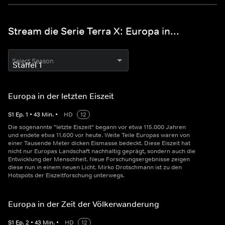
Stream die Serie Terra X: Europa in...
Select Season
Europa in der letzten Eiszeit
S
1
Ep.
1
•
43
Min.
•
HD
12
Die sogenannte "letzte Eiszeit" begann vor etwa 115.000 Jahren
und endete etwa 11.600 vor heute. Weite Teile Europas waren von
einer Tausende Meter dicken Eismasse bedeckt. Diese Eiszeit hat
nicht nur Europas Landschaft nachhaltig geprägt, sondern auch die
Entwicklung der Menschheit. Neue Forschungsergebnisse zeigen
diese nun in einem neuen Licht. Mirko Drotschmann ist zu den
Hotspots der Eiszeitforschung unterwegs.
Europa in der Zeit der Völkerwanderung
S
1
Ep.
2
•
43
Min.
•
HD
12