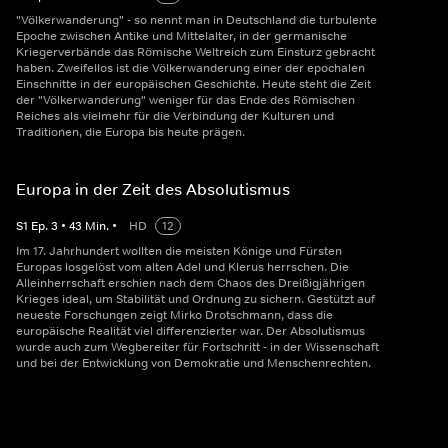
"Völkerwanderung" - so nennt man in Deutschland die turbulente
Epoche zwischen Antike und Mittelalter, in der germanische
Kriegerverbände das Römische Weltreich zum Einsturz gebracht
haben. Zweifellos ist die Völkerwanderung einer der epochalen
Einschnitte in der europäischen Geschichte. Heute steht die Zeit
der "Völkerwanderung" weniger für das Ende des Römischen
Reiches als vielmehr für die Verbindung der Kulturen und
Traditionen, die Europa bis heute prägen.
Europa in der Zeit des Absolutismus
S
1
Ep.
3
•
43
Min.
•
HD
12
Im 17. Jahrhundert wollten die meisten Könige und Fürsten
Europas losgelöst vom alten Adel und Klerus herrschen. Die
Alleinherrschaft erschien nach dem Chaos des Dreißigjährigen
Krieges ideal, um Stabilität und Ordnung zu sichern. Gestützt auf
neueste Forschungen zeigt Mirko Drotschmann, dass die
europäische Realität viel differenzierter war. Der Absolutismus
wurde auch zum Wegbereiter für Fortschritt - in der Wissenschaft
und bei der Entwicklung von Demokratie und Menschenrechten.