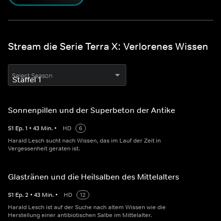
Stream die Serie Terra X: Verlorenes Wissen
Select Season
Sonnenpillen und der Superbeton der Antike
S
1
Ep.
1
•
43
Min.
•
HD
6
Harald Lesch sucht nach Wissen, das im Lauf der Zeit in
Vergessenheit geraten ist.
Glastränen und die Heilsalben des Mittelalters
S
1
Ep.
2
•
43
Min.
•
HD
12
Harald Lesch ist auf der Suche nach altem Wissen wie die
Herstellung einer antibiotischen Salbe im Mittelalter.