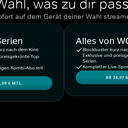
Wähl, was zu dir pass
ofort auf dem Gerät deiner Wahl stream
Serien
Alles von 
urz nach dem Kino
Blockbuster kurz na
Exklusive und preisg
preisgekrönte Top-
Serien.
Kompletter Live-Spor
igen Kombi-Abo mit
AB 34,97 
,98 € MTL.