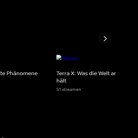
afte Phänomene
Terra X: Was die Welt am Laufen
hält
S1 streamen