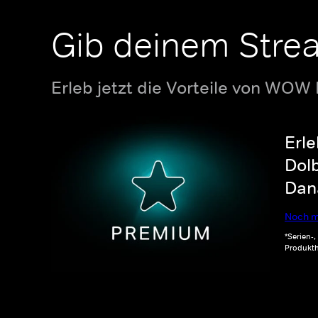
Gib deinem Stre
Erleb jetzt die Vorteile von WOW
Erle
Dolb
Dana
Noch m
*Serien-
Produkth