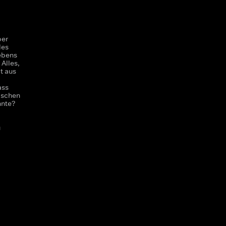
per
les
ebens
 Alles,
t aus
ass
ischen
nnte?
u