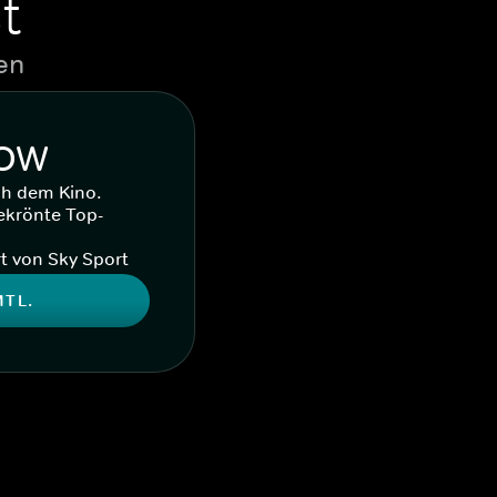
t
en
WOW
ch dem Kino.
ekrönte Top-
t von Sky Sport
MTL.