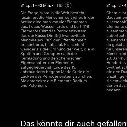
S
1
Ep.
1
•
43
Min.
•
HD
0
S
1
Ep.
2
•
4
Die Frage, woraus die Welt besteht,
Chemie ist
fasziniert die Menschen seit jeher. In der
Bausteinen
Antike ging man von vier Elementen
zu erschaff
aus: Feuer, Wasser, Erde und Luft. 118
Elemente 
Elemente führt das Periodensystem,
zusammenf
das der Russe Dimitrij Iwanowitsch
Labortechn
Mendelejew 1869 der Öffentlichkeit
zueinander
präsentierte, heute auf. Es ist nicht
da geschaf
weniger als die Ordnung der Welt, die in
für unseren
Spalten und Gruppen nach der
Mensch letz
Kernladung und den chemischen
20. Jahrhu
Eigenschaften der Elemente
Hunderte v
aufgegliedert ist. Ende des 19.
Synthetisc
Jahrhunderts begann Marie Curie die
die den D
Lücken des Periodensystems zu füllen.
unzählige 
Sie entdeckte die Elemente Radium
sie entwick
und Polonium.
denen das Z
begann.
Das könnte dir auch gefallen