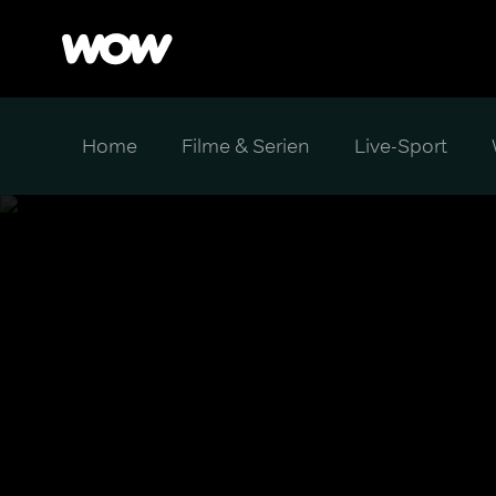
Home
Filme & Serien
Live-Sport