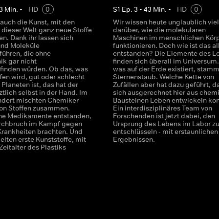
3
Min.
•
HD
0
S
1
Ep.
3
•
43
Min.
•
HD
0
 auch die Kunst, mit den
Wir wissen heute unglaublich viel
 dieser Welt ganz neue Stoffe
darüber, wie die molekularen
en. Dank ihr lassen sich
Maschinen im menschlichen Kör
und Moleküle
funktionieren. Doch wie ist das al
ühren, die ohne
entstanden? Die Elemente des L
ik gar nicht
finden sich überall im Universum.
finden würden. Ob das, was
was auf der Erde existiert, stamm
fen wird, gut oder schlecht
Sternenstaub. Welche Kette von
 Planeten ist, das hat der
Zufällen aber hat dazu geführt, d
tlich selbst in der Hand. Im
sich ausgerechnet hier aus chem
ndert mischten Chemiker
Bausteinen Leben entwickeln ko
on Stoffen zusammen.
Ein interdisziplinäres Team von
he Medikamente entstanden,
Forschenden ist jetzt dabei, den
urchbruch im Kampf gegen
Ursprung des Lebens im Labor z
Krankheiten brachten. Und
entschlüsseln - mit erstaunlichen
elten erste Kunststoffe, mit
Ergebnissen.
eitalter des Plastiks