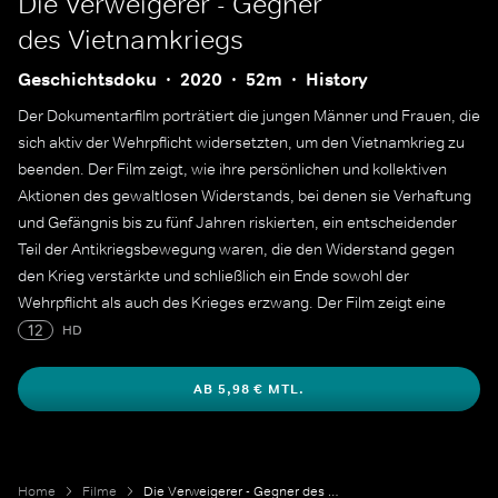
Die Verweigerer - Gegner
des Vietnamkriegs
Geschichtsdoku
2020
52m
History
Der Dokumentarfilm porträtiert die jungen Männer und Frauen, die
sich aktiv der Wehrpflicht widersetzten, um den Vietnamkrieg zu
beenden. Der Film zeigt, wie ihre persönlichen und kollektiven
Aktionen des gewaltlosen Widerstands, bei denen sie Verhaftung
und Gefängnis bis zu fünf Jahren riskierten, ein entscheidender
Teil der Antikriegsbewegung waren, die den Widerstand gegen
den Krieg verstärkte und schließlich ein Ende sowohl der
Wehrpflicht als auch des Krieges erzwang. Der Film zeigt eine
Reihe von prominenten Widerstandskämpfern sowie die
12
HD
unbesungenen Helden der Bewegung.
AB 5,98 € MTL.
Home
Filme
Die Verweigerer - Gegner des Vietnamkriegs