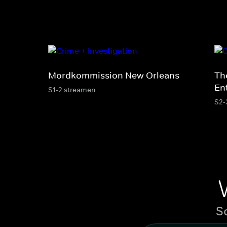
Mordkommission New Orleans
Th
En
S1-2 streamen
S2-
S