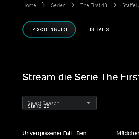
Home
Serien
The First 48
Staffel
EPISODENGUIDE
DETAILS
Stream die Serie The First
Select Season
Unvergessener Fall - Ben
Mädchen