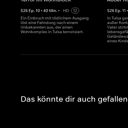
S
26
Ep.
10
•
40
Min.
•
HD
12
S
26
Ep.
11
Ein Einbruch mit tödlichem Ausgang
In Tulsa ge
löst eine Fahndung nach einem
außer Kont
Unbekannten aus, der einen
Vater stirb
Wohnkomplex in Tulsa terrorisiert.
lebensgefäh
Geländewa
eines Kinde
Das könnte dir auch gefallen