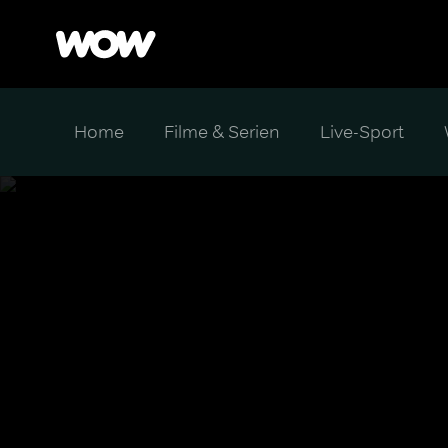
Home
Filme & Serien
Live-Sport