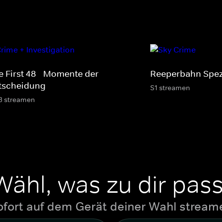
e First 48 - Momente der
Reeperbahn Spez
tscheidung
S1 streamen
3 streamen
Wähl, was zu dir pass
ofort auf dem Gerät deiner Wahl stream