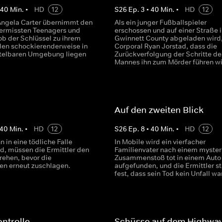
•
40
Min.
•
HD
12
S
26
Ep.
3
•
40
Min.
•
HD
12
Angela Carter übernimmt den
Als ein junger Fußballspieler
 vermissten Teenagers und
erschossen und auf einer Straße i
 ob der Schlüssel zu ihrem
Gwinnett County abgeladen wird,
en schockierenderweise in
Corporal Ryan Jorstad, dass die
ttelbaren Umgebung liegen
Zurückverfolgung der Schritte de
Mannes ihn zum Mörder führen wi
Auf den zweiten Blick
40
Min.
•
HD
12
S
26
Ep.
8
•
40
Min.
•
HD
12
n in eine tödliche Falle
In Mobile wird ein vierfacher
rd, müssen die Ermittler den
Familienvater nach einem myster
ehen, bevor die
Zusammenstoß tot in einem Auto
en erneut zuschlagen.
aufgefunden, und die Ermittler st
fest, dass sein Tod kein Unfall war
ntrolle
Schüsse auf dem Highwa