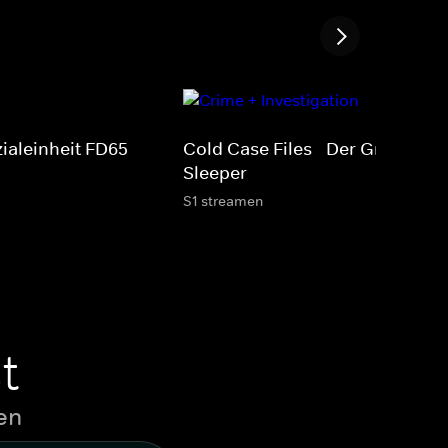
ialeinheit FD65
Cold Case Files - Der Grim
Sleeper
S1 streamen
t
en