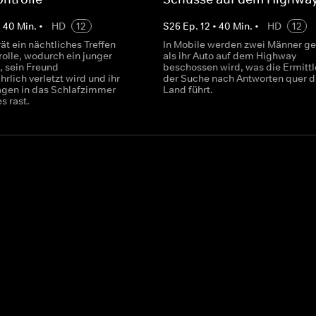
•
40
Min.
•
HD
12
S
26
Ep.
12
•
40
Min.
•
HD
12
rät ein nächtliches Treffen
In Mobile werden zwei Männer ge
rolle, wodurch ein junger
als ihr Auto auf dem Highway
t, sein Freund
beschossen wird, was die Ermittl
rlich verletzt wird und ihr
der Suche nach Antworten quer d
gen in das Schlafzimmer
Land führt.
s rast.