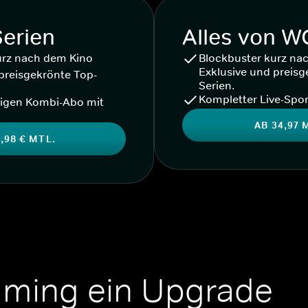
Serien
Alles von 
urz nach dem Kino
Blockbuster kurz na
Exklusive und preisg
preisgekrönte Top-
Serien.
Kompletter Live-Spor
igen Kombi-Abo mit
AB 34,97 
,98 € MTL.
aming ein Upgrade