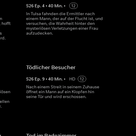
S
26
Ep.
4
•
40
Min.
•
12
In Tulsa fahnden die Ermittler nach
n
einem Mann, der auf der Flucht ist, und
 hofft
versuchen, die Wahrheit hinter den
mysteriösen Verletzungen einer Frau
s
aufzudecken.
rd.
Tödlicher Besucher
S
26
Ep.
9
•
40
Min.
•
HD
12
Nach einem Streit in seinem Zuhause
iösen
öffnet ein Mann auf ein Klopfen hin
seine Tür und wird erschossen.
ellen
.
y
Tod im Badezimmer