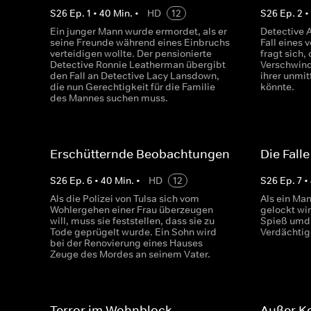
S
26
Ep.
1
•
40
Min.
•
HD
12
S
26
Ep.
2
Ein junger Mann wurde ermordet, als er
Detective 
seine Freunde während eines Einbruchs
Fall eines
verteidigen wollte. Der pensionierte
fragt sich,
Detective Ronnie Leatherman übergibt
Verschwind
den Fall an Detective Lacy Lansdown,
ihrer unmi
die nun Gerechtigkeit für die Familie
könnte.
des Mannes suchen muss.
Erschütternde Beobachtungen
Die Falle
S
26
Ep.
6
•
40
Min.
•
HD
12
S
26
Ep.
7
•
Als die Polizei von Tulsa sich vom
Als ein Man
Wohlergehen einer Frau überzeugen
gelockt wi
will, muss sie feststellen, dass sie zu
Spieß umdr
Tode geprügelt wurde. Ein Sohn wird
Verdächtig
bei der Renovierung eines Hauses
Zeuge des Mordes an seinem Vater.
Terror im Wohnblock
Außer Ko