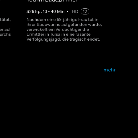
S
26
Ep.
13
•
40
Min.
•
HD
12
tötet,
Nachdem eine 69-jährige Frau tot in
ihrer Badewanne aufgefunden wurde,
er auf
verwickelt ein Verdächtiger die
urchs
Ermittler in Tulsa in eine rasante
Verfolgungsjagd, die tragisch endet.
mehr