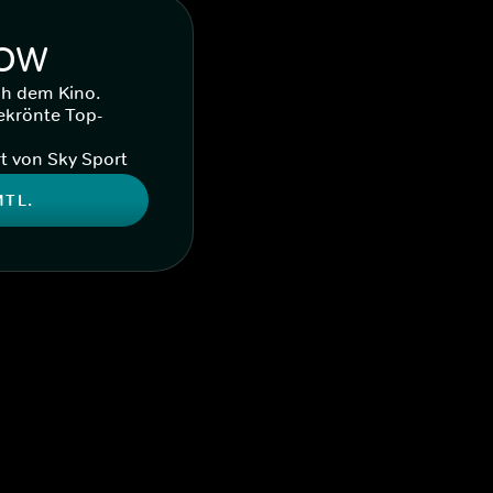
WOW
ch dem Kino.
ekrönte Top-
t von Sky Sport
MTL.