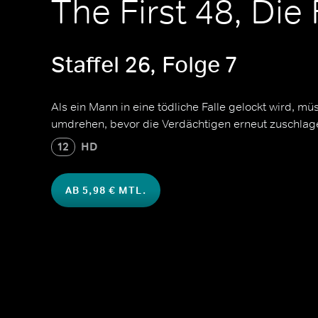
The First 48, Die 
Staffel 26, Folge 7
Als ein Mann in eine tödliche Falle gelockt wird, mü
umdrehen, bevor die Verdächtigen erneut zuschlag
12
HD
AB 5,98 € MTL.