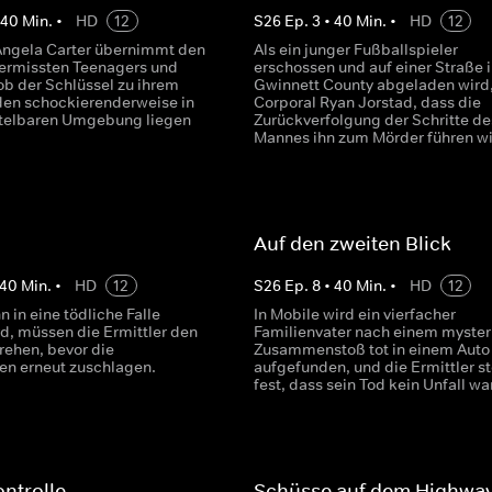
•
40
Min.
•
HD
12
S
26
Ep.
3
•
40
Min.
•
HD
12
Angela Carter übernimmt den
Als ein junger Fußballspieler
 vermissten Teenagers und
erschossen und auf einer Straße i
 ob der Schlüssel zu ihrem
Gwinnett County abgeladen wird,
en schockierenderweise in
Corporal Ryan Jorstad, dass die
ttelbaren Umgebung liegen
Zurückverfolgung der Schritte de
Mannes ihn zum Mörder führen wi
Auf den zweiten Blick
40
Min.
•
HD
12
S
26
Ep.
8
•
40
Min.
•
HD
12
n in eine tödliche Falle
In Mobile wird ein vierfacher
rd, müssen die Ermittler den
Familienvater nach einem myster
ehen, bevor die
Zusammenstoß tot in einem Auto
en erneut zuschlagen.
aufgefunden, und die Ermittler st
fest, dass sein Tod kein Unfall war
ntrolle
Schüsse auf dem Highwa