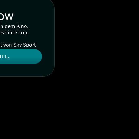
WOW
ch dem Kino.
ekrönte Top-
t von Sky Sport
MTL.