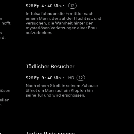
S
26
Ep.
4
•
40
Min.
•
12
In Tulsa fahnden die Ermittler nach
n
einem Mann, der auf der Flucht ist, und
 hofft
versuchen, die Wahrheit hinter den
mysteriösen Verletzungen einer Frau
s
aufzudecken.
rd.
Tödlicher Besucher
S
26
Ep.
9
•
40
Min.
•
HD
12
Nach einem Streit in seinem Zuhause
iösen
öffnet ein Mann auf ein Klopfen hin
seine Tür und wird erschossen.
ellen
.
y
Tod im Badezimmer