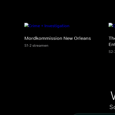
Mordkommission New Orleans
Th
En
S1-2 streamen
S2-
S