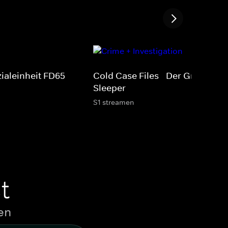
ialeinheit FD65
Cold Case Files - Der Grim
Sleeper
S1 streamen
t
en