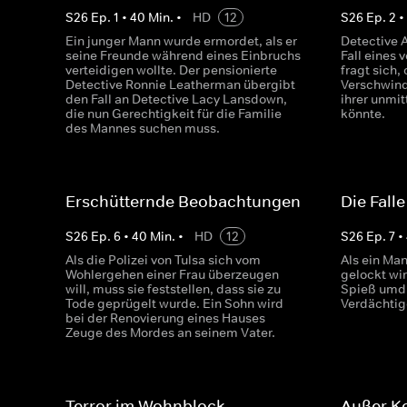
S
26
Ep.
1
•
40
Min.
•
HD
12
S
26
Ep.
2
Ein junger Mann wurde ermordet, als er
Detective 
seine Freunde während eines Einbruchs
Fall eines
verteidigen wollte. Der pensionierte
fragt sich,
Detective Ronnie Leatherman übergibt
Verschwind
den Fall an Detective Lacy Lansdown,
ihrer unmi
die nun Gerechtigkeit für die Familie
könnte.
des Mannes suchen muss.
Erschütternde Beobachtungen
Die Falle
S
26
Ep.
6
•
40
Min.
•
HD
12
S
26
Ep.
7
•
Als die Polizei von Tulsa sich vom
Als ein Man
Wohlergehen einer Frau überzeugen
gelockt wi
will, muss sie feststellen, dass sie zu
Spieß umdr
Tode geprügelt wurde. Ein Sohn wird
Verdächtig
bei der Renovierung eines Hauses
Zeuge des Mordes an seinem Vater.
Terror im Wohnblock
Außer Ko