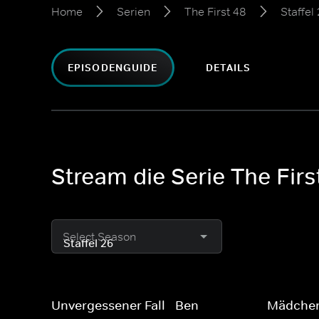
Home
Serien
The First 48
Staffel
EPISODENGUIDE
DETAILS
Stream die Serie The First
Select Season
Unvergessener Fall - Ben
Mädchen