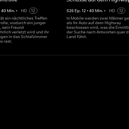
•
40
Min.
•
HD
12
S
26
Ep.
12
•
40
Min.
•
HD
12
rät ein nächtliches Treffen
In Mobile werden zwei Männer ge
rolle, wodurch ein junger
als ihr Auto auf dem Highway
t, sein Freund
beschossen wird, was die Ermittl
rlich verletzt wird und ihr
der Suche nach Antworten quer d
gen in das Schlafzimmer
Land führt.
s rast.