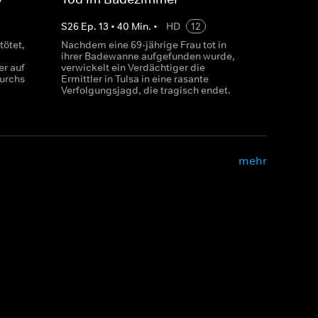
S
26
Ep.
13
•
40
Min.
•
HD
12
tötet,
Nachdem eine 69-jährige Frau tot in
ihrer Badewanne aufgefunden wurde,
er auf
verwickelt ein Verdächtiger die
urchs
Ermittler in Tulsa in eine rasante
Verfolgungsjagd, die tragisch endet.
mehr