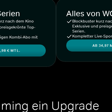
Serien
Alles von 
urz nach dem Kino
Blockbuster kurz na
Exklusive und preisg
preisgekrönte Top-
Serien.
Kompletter Live-Spor
igen Kombi-Abo mit
AB 34,97 
,98 € MTL.
aming ein Upgrade