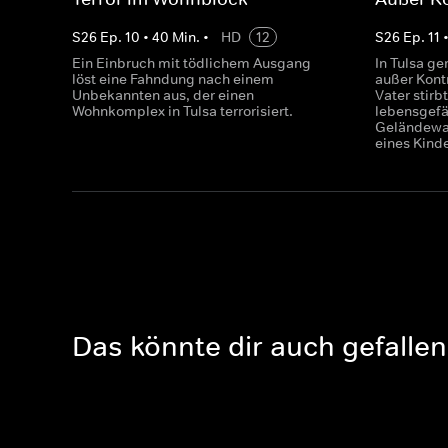
S
26
Ep.
10
•
40
Min.
•
HD
12
S
26
Ep.
11
Ein Einbruch mit tödlichem Ausgang
In Tulsa ge
löst eine Fahndung nach einem
außer Kont
Unbekannten aus, der einen
Vater stirb
Wohnkomplex in Tulsa terrorisiert.
lebensgefäh
Geländewa
eines Kinde
Das könnte dir auch gefallen