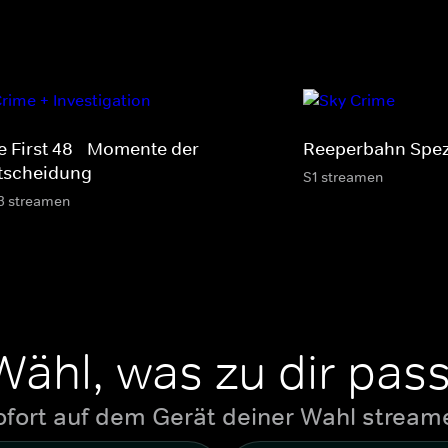
e First 48 - Momente der
Reeperbahn Spez
tscheidung
S1 streamen
3 streamen
Wähl, was zu dir pass
ofort auf dem Gerät deiner Wahl stream