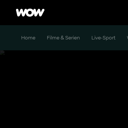
Home
Filme & Serien
Live-Sport