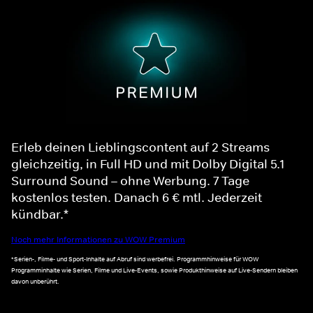
Erleb deinen Lieblingscontent auf 2 Streams
gleichzeitig, in Full HD und mit Dolby Digital 5.1
Surround Sound – ohne Werbung. 7 Tage
kostenlos testen. Danach 6 € mtl. Jederzeit
kündbar.*
Noch mehr Informationen zu WOW Premium
*Serien-, Filme- und Sport-Inhalte auf Abruf sind werbefrei. Programmhinweise für WOW
Programminhalte wie Serien, Filme und Live-Events, sowie Produkthinweise auf Live-Sendern bleiben
davon unberührt.