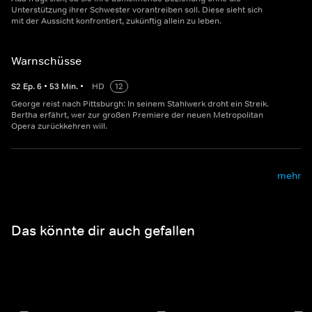
Unterstützung ihrer Schwester vorantreiben soll. Diese sieht sich
mit der Aussicht konfrontiert, zukünftig allein zu leben.
Warnschüsse
S
2
Ep.
6
•
53
Min.
•
HD
12
George reist nach Pittsburgh: In seinem Stahlwerk droht ein Streik.
Bertha erfährt, wer zur großen Premiere der neuen Metropolitan
Opera zurückkehren will.
mehr
Das könnte dir auch gefallen