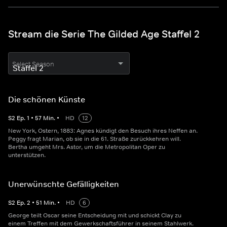
Stream die Serie The Gilded Age Staffel 2
Select Season
Die schönen Künste
S
2
Ep.
1
•
57
Min.
•
HD
12
New York, Ostern, 1883: Agnes kündigt den Besuch ihres Neffen an.
Peggy fragt Marian, ob sie in die 61. Straße zurückkehren will.
Bertha umgeht Mrs. Astor, um die Metropolitan Oper zu
unterstützen.
Unerwünschte Gefälligkeiten
S
2
Ep.
2
•
51
Min.
•
HD
6
George teilt Oscar seine Entscheidung mit und schickt Clay zu
einem Treffen mit dem Gewerkschaftsführer in seinem Stahlwerk.