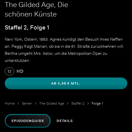
The Gilded Age, Die
schönen Künste
Staffel 2, Folge 1
New York, Ostern, 1883: Agnes kündigt den Besuch ihres Neffen
an. Peggy fragt Marian, ob sie in die 61. Straße zurückkehren will.
Bertha umgeht Mrs. Astor, um die Metropolitan Oper zu
unterstützen.
HD
12
AB 5,98 € MTL.
Home
Serien
The Gilded Age
Staffel 2
Folge 1
EPISODENGUIDE
DETAILS