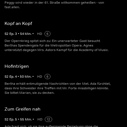
Peggy wird wieder in der 61. Straße willkommen geheißen - von
fast allen.
Kopf an Kopf
S
2
Ep.
3
•
54
Min.
•
HD
6
Der Opernkrieg spitzt sich zu: Ein unerwarteter Gast besucht
Berthas Spendengala für die Metropolitan Opera. Agnes
unterstützt dagegen Mrs. Astors Kampf für die Academy of Music.
Hofintrigen
S
2
Ep.
4
•
50
Min.
•
HD
6
Bertha erhält entmutigende Nachrichten von der Met. Ada fürchtet,
dass ihre Schwester ihre Treffen mit Mr. Forte missbilligen könnte.
Sie bittet Marian, sie zu decken.
Zum Greifen nah
S
2
Ep.
5
•
55
Min.
•
HD
12
Ada fragt sich, ob sie ihre aufkeimende Beziehung ohne die