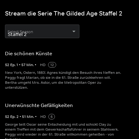
Stream die Serie The Gilded Age Staffel 2
Select Season
Die schönen Künste
S
2
Ep.
1
•
57
Min.
•
HD
12
New York, Ostern, 1883: Agnes kündigt den Besuch ihres Neffen an.
Peggy fragt Marian, ob sie in die 61. Straße zurückkehren will.
Bertha umgeht Mrs. Astor, um die Metropolitan Oper zu
unterstützen.
Unerwünschte Gefälligkeiten
S
2
Ep.
2
•
51
Min.
•
HD
6
George teilt Oscar seine Entscheidung mit und schickt Clay zu
einem Treffen mit dem Gewerkschaftsführer in seinem Stahlwerk.
Peggy wird wieder in der 61. Straße willkommen geheißen - von