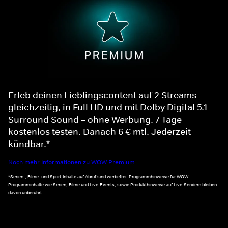
Erleb deinen Lieblingscontent auf 2 Streams
gleichzeitig, in Full HD und mit Dolby Digital 5.1
Surround Sound – ohne Werbung. 7 Tage
kostenlos testen. Danach 6 € mtl. Jederzeit
kündbar.*
Noch mehr Informationen zu WOW Premium
*Serien-, Filme- und Sport-Inhalte auf Abruf sind werbefrei. Programmhinweise für WOW
Programminhalte wie Serien, Filme und Live-Events, sowie Produkthinweise auf Live-Sendern bleiben
davon unberührt.