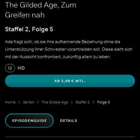
The Gilded Age, Zum
Greifen nah
Staffel 2, Folge 5
Ada fragt sich, ob sie ihre aufkeimende Beziehung ohne die
Unterstützung ihrer Schwester vorantreiben soll. Diese sieht sich
mit der Aussicht konfrontiert, zukünftig allein zu leben.
HD
12
AB 5,98 € MTL.
Home
Serien
The Gilded Age
Staffel 2
Folge 5
EPISODENGUIDE
DETAILS