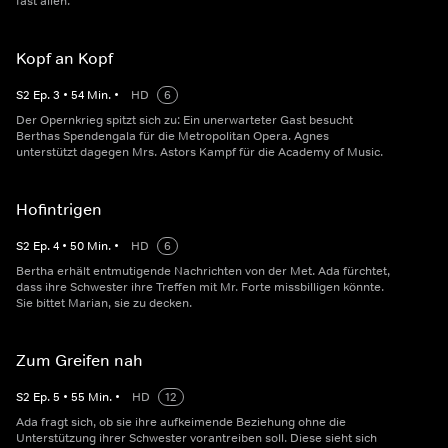
fast allen.
Kopf an Kopf
S
2
Ep.
3
•
54
Min.
•
HD
6
Der Opernkrieg spitzt sich zu: Ein unerwarteter Gast besucht
Berthas Spendengala für die Metropolitan Opera. Agnes
unterstützt dagegen Mrs. Astors Kampf für die Academy of Music.
Hofintrigen
S
2
Ep.
4
•
50
Min.
•
HD
6
Bertha erhält entmutigende Nachrichten von der Met. Ada fürchtet,
dass ihre Schwester ihre Treffen mit Mr. Forte missbilligen könnte.
Sie bittet Marian, sie zu decken.
Zum Greifen nah
S
2
Ep.
5
•
55
Min.
•
HD
12
Ada fragt sich, ob sie ihre aufkeimende Beziehung ohne die
Unterstützung ihrer Schwester vorantreiben soll. Diese sieht sich