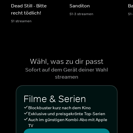
Dead Still - Bitte
Sanditon
Ba
recht tödlich!
S1-3 streamen
S1
S1 streamen
Wähl, was zu dir passt
Sofort auf dem Gerät deiner Wahl
streamen
Filme & Serien
Blockbuster kurz nach dem Kino
Exklusive und preisgekrönte Top-Serien
Auch im günstigen Kombi-Abo mit Apple
TV