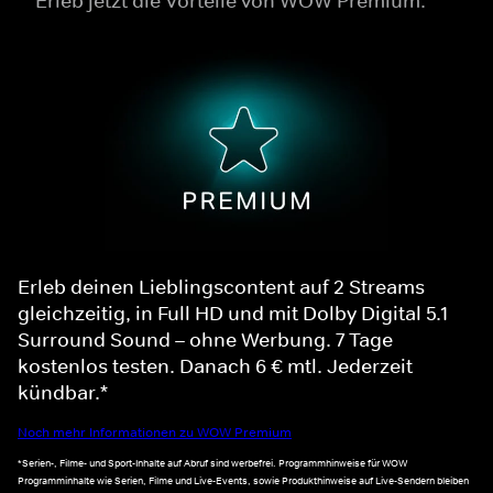
Erleb jetzt die Vorteile von WOW Premium.
Erleb deinen Lieblingscontent auf 2 Streams
gleichzeitig, in Full HD und mit Dolby Digital 5.1
Surround Sound – ohne Werbung. 7 Tage
kostenlos testen. Danach 6 € mtl. Jederzeit
kündbar.*
Noch mehr Informationen zu WOW Premium
*Serien-, Filme- und Sport-Inhalte auf Abruf sind werbefrei. Programmhinweise für WOW
Programminhalte wie Serien, Filme und Live-Events, sowie Produkthinweise auf Live-Sendern bleiben