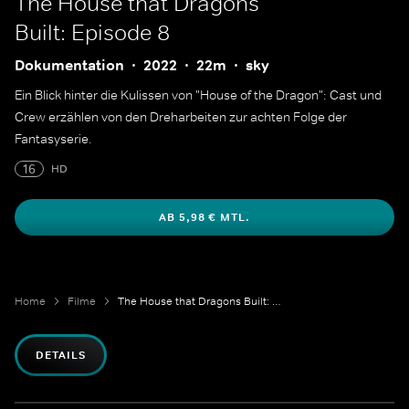
The House that Dragons
Built: Episode 8
Dokumentation
2022
22m
sky
Ein Blick hinter die Kulissen von "House of the Dragon": Cast und
Crew erzählen von den Dreharbeiten zur achten Folge der
Fantasyserie.
16
HD
AB 5,98 € MTL.
Home
Filme
The House that Dragons Built: Episode 8
DETAILS