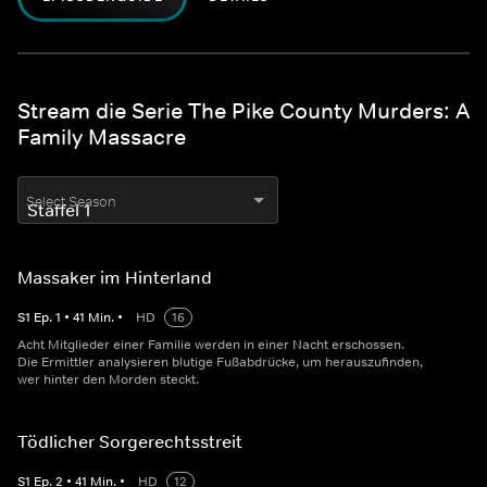
Stream die Serie The Pike County Murders: A
Family Massacre
Select Season
Massaker im Hinterland
S
1
Ep.
1
•
41
Min.
•
HD
16
Acht Mitglieder einer Familie werden in einer Nacht erschossen.
Die Ermittler analysieren blutige Fußabdrücke, um herauszufinden,
wer hinter den Morden steckt.
Tödlicher Sorgerechtsstreit
S
1
Ep.
2
•
41
Min.
•
HD
12