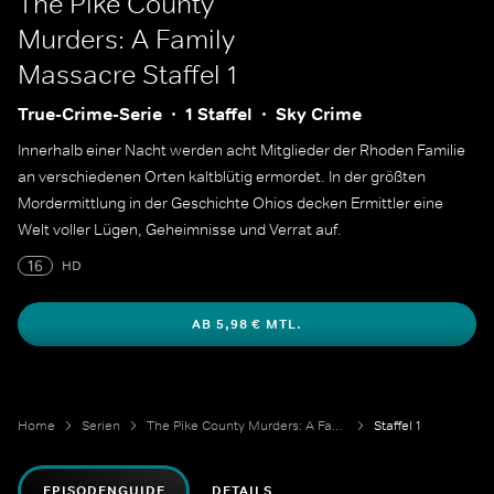
The Pike County
Murders: A Family
Massacre
Staffel 1
True-Crime-Serie
1 Staffel
Sky Crime
Innerhalb einer Nacht werden acht Mitglieder der Rhoden Familie
an verschiedenen Orten kaltblütig ermordet. In der größten
Mordermittlung in der Geschichte Ohios decken Ermittler eine
Welt voller Lügen, Geheimnisse und Verrat auf.
16
HD
AB 5,98 € MTL.
Home
Serien
The Pike County Murders: A Family Massacre
Staffel 1
EPISODENGUIDE
DETAILS