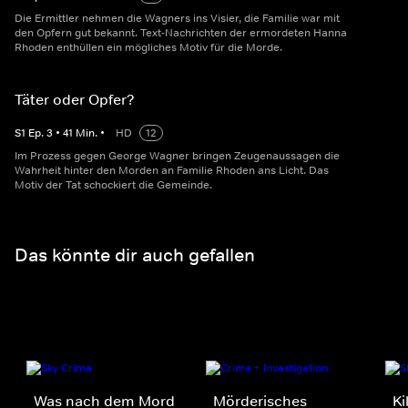
Die Ermittler nehmen die Wagners ins Visier, die Familie war mit
den Opfern gut bekannt. Text-Nachrichten der ermordeten Hanna
Rhoden enthüllen ein mögliches Motiv für die Morde.
Täter oder Opfer?
S
1
Ep.
3
•
41
Min.
•
HD
12
Im Prozess gegen George Wagner bringen Zeugenaussagen die
Wahrheit hinter den Morden an Familie Rhoden ans Licht. Das
Motiv der Tat schockiert die Gemeinde.
Das könnte dir auch gefallen
Was nach dem Mord
Mörderisches
Ki