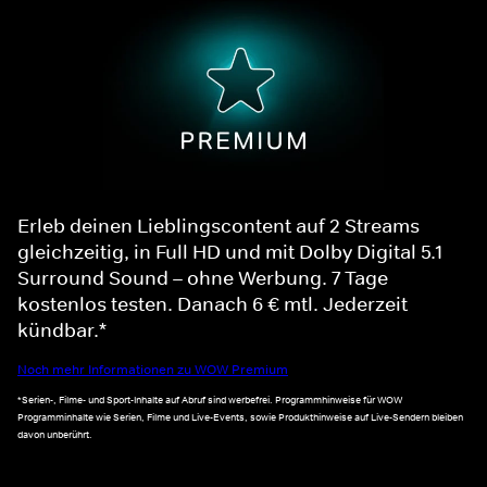
Erleb deinen Lieblingscontent auf 2 Streams
gleichzeitig, in Full HD und mit Dolby Digital 5.1
Surround Sound – ohne Werbung. 7 Tage
kostenlos testen. Danach 6 € mtl. Jederzeit
kündbar.*
Noch mehr Informationen zu WOW Premium
*Serien-, Filme- und Sport-Inhalte auf Abruf sind werbefrei. Programmhinweise für WOW
Programminhalte wie Serien, Filme und Live-Events, sowie Produkthinweise auf Live-Sendern bleiben
davon unberührt.