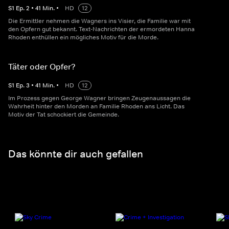
S
1
Ep.
2
•
41
Min.
•
HD
12
Die Ermittler nehmen die Wagners ins Visier, die Familie war mit
den Opfern gut bekannt. Text-Nachrichten der ermordeten Hanna
Rhoden enthüllen ein mögliches Motiv für die Morde.
Täter oder Opfer?
S
1
Ep.
3
•
41
Min.
•
HD
12
Im Prozess gegen George Wagner bringen Zeugenaussagen die
Wahrheit hinter den Morden an Familie Rhoden ans Licht. Das
Motiv der Tat schockiert die Gemeinde.
Das könnte dir auch gefallen