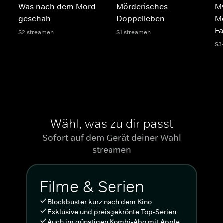
Was nach dem Mord
Mörderisches
My
geschah
Doppelleben
Mö
Fa
S2 streamen
S1 streamen
S3
Wähl, was zu dir passt
Sofort auf dem Gerät deiner Wahl
streamen
Filme & Serien
Blockbuster kurz nach dem Kino
Exklusive und preisgekrönte Top-Serien
Auch im günstigen Kombi-Abo mit Apple