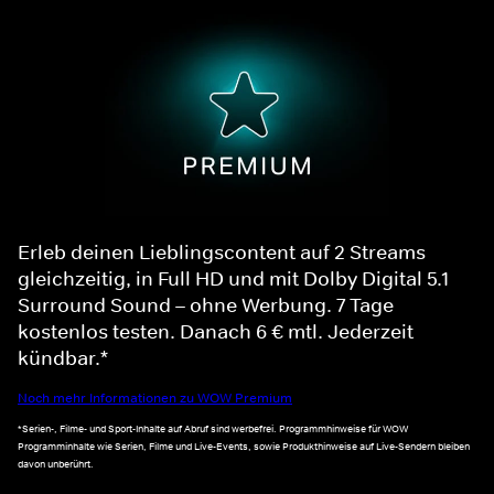
Erleb deinen Lieblingscontent auf 2 Streams
gleichzeitig, in Full HD und mit Dolby Digital 5.1
Surround Sound – ohne Werbung. 7 Tage
kostenlos testen. Danach 6 € mtl. Jederzeit
kündbar.*
Noch mehr Informationen zu WOW Premium
*Serien-, Filme- und Sport-Inhalte auf Abruf sind werbefrei. Programmhinweise für WOW
Programminhalte wie Serien, Filme und Live-Events, sowie Produkthinweise auf Live-Sendern bleiben
davon unberührt.