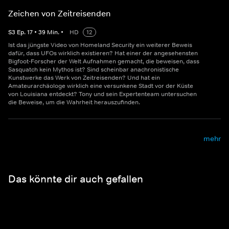
Zeichen von Zeitreisenden
S
3
Ep.
17
•
39
Min.
•
HD
12
Ist das jüngste Video von Homeland Security ein weiterer Beweis
dafür, dass UFOs wirklich existieren? Hat einer der angesehensten
Bigfoot-Forscher der Welt Aufnahmen gemacht, die beweisen, dass
Sasquatch kein Mythos ist? Sind scheinbar anachronistische
Kunstwerke das Werk von Zeitreisenden? Und hat ein
Amateurarchäologe wirklich eine versunkene Stadt vor der Küste
von Louisiana entdeckt? Tony und sein Expertenteam untersuchen
die Beweise, um die Wahrheit herauszufinden.
mehr
Das könnte dir auch gefallen