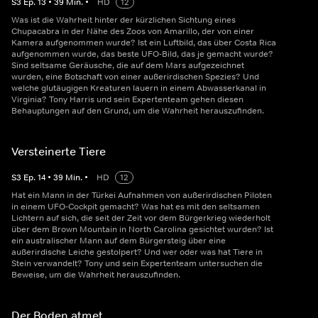
S
3
Ep.
13
•
39
Min.
•
HD
12
Was ist die Wahrheit hinter der kürzlichen Sichtung eines
Chupacabra in der Nähe des Zoos von Amarillo, der von einer
Kamera aufgenommen wurde? Ist ein Luftbild, das über Costa Rica
aufgenommen wurde, das beste UFO-Bild, das je gemacht wurde?
Sind seltsame Geräusche, die auf dem Mars aufgezeichnet
wurden, eine Botschaft von einer außerirdischen Spezies? Und
welche glutäugigen Kreaturen lauern in einem Abwasserkanal in
Virginia? Tony Harris und sein Expertenteam gehen diesen
Behauptungen auf den Grund, um die Wahrheit herauszufinden.
Versteinerte Tiere
S
3
Ep.
14
•
39
Min.
•
HD
12
Hat ein Mann in der Türkei Aufnahmen von außerirdischen Piloten
in einem UFO-Cockpit gemacht? Was hat es mit den seltsamen
Lichtern auf sich, die seit der Zeit vor dem Bürgerkrieg wiederholt
über dem Brown Mountain in North Carolina gesichtet wurden? Ist
ein australischer Mann auf dem Bürgersteig über eine
außerirdische Leiche gestolpert? Und wer oder was hat Tiere in
Stein verwandelt? Tony und sein Expertenteam untersuchen die
Beweise, um die Wahrheit herauszufinden.
Der Boden atmet