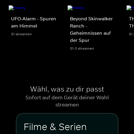
UFO-Alarm - Spuren
Beyond Skinwalker
Th
am Himmel
Ranch -
Th
Geheimnissen auf
S1 streamen
S1
der Spur
S1-3 streamen
Wähl, was zu dir passt
Sofort auf dem Gerät deiner Wahl
streamen
Filme & Serien