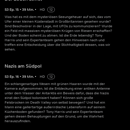
S
3
Ep.
15
•
39
Min.
•
HD
12
Was hat es mit dem mysteriösen Seeungeheuer auf sich, das vom
Ufer einer kleinen Küstenstadt in Großbritannien gesehen wurde?
Sind Beschwörer in der Lage, mit UFOs zu kommunizieren? Wurde
ein Feld mit massiven mysteriösen Krügen von Riesen erschaffen?
Und der Boden scheint zu atmen. Ist die Erde lebendig? Tony
Harris und sein Expertenteam gehen den Hinweisen nach und
treffen eine Entscheidung über die Stichhaltigkeit dessen, was wir
sehen.
Nazis am Südpol
S
3
Ep.
16
•
39
Min.
•
HD
12
Ein schlangenartiges Wesen mit grünen Haaren wurde mit der
Kamera aufgenommen. Ist die Entdeckung einer antiken Antenne
unter dem Wasser der Antarktis ein Beweis dafür, dass die Nazis
einst den Südpol kolonisiert haben? Können sich große
Felsbrocken im Death Valley von selbst bewegen? Und hat ein
Mann eine gallertartige außerirdische Lebensform auf seinem
Küchenboden gefunden? Tony Harris und sein Expertenteam
gehen diesen Behauptungen auf den Grund, um die Wahrheit
herauszufinden.