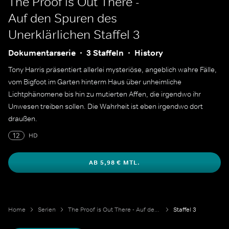
The Proof is Out There -
Auf den Spuren des
Unerklärlichen
Staffel 3
Dokumentarserie
3 Staffeln
History
Tony Harris präsentiert allerlei mysteriöse, angeblich wahre Fälle,
vom Bigfoot im Garten hinterm Haus über unheimliche
Lichtphänomene bis hin zu mutierten Affen, die irgendwo ihr
Unwesen treiben sollen. Die Wahrheit ist eben irgendwo dort
draußen.
12
HD
AB 5,98 € MTL.
Home
Serien
The Proof is Out There - Auf den Spuren des Unerklärlichen
Staffel 3