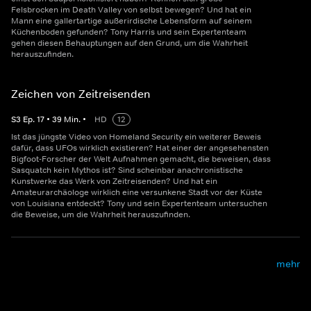
Felsbrocken im Death Valley von selbst bewegen? Und hat ein
Mann eine gallertartige außerirdische Lebensform auf seinem
Küchenboden gefunden? Tony Harris und sein Expertenteam
gehen diesen Behauptungen auf den Grund, um die Wahrheit
herauszufinden.
Zeichen von Zeitreisenden
S
3
Ep.
17
•
39
Min.
•
HD
12
Ist das jüngste Video von Homeland Security ein weiterer Beweis
dafür, dass UFOs wirklich existieren? Hat einer der angesehensten
Bigfoot-Forscher der Welt Aufnahmen gemacht, die beweisen, dass
Sasquatch kein Mythos ist? Sind scheinbar anachronistische
Kunstwerke das Werk von Zeitreisenden? Und hat ein
Amateurarchäologe wirklich eine versunkene Stadt vor der Küste
von Louisiana entdeckt? Tony und sein Expertenteam untersuchen
die Beweise, um die Wahrheit herauszufinden.
mehr