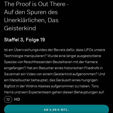
The Proof is Out There -
Auf den Spuren des
Unerklärlichen, Das
Geisterkind
Staffel 3, Folge 19
Ist ein Überwachungsvideo der Beweis dafür, dass UFOs unsere
Technologie manipulieren? Wurde eine längst ausgestorbene
Spezies von fleischfressenden Beuteltieren mit der Kamera
eingefangen? Hat ein Besucher eines historischen Friedhofs in
Savannah ein Video von einem Geisterkind aufgenommen? Und
ein Metallsucher behauptet, das Geräusch eines hungrigen
Bigfoot in der Wildnis Alaskas aufgenommen zu haben. Tony
Harris und sein Expertenteam gehen diesen Behauptungen auf
den Grund, um die Wahrheit herauszufinden.
HD
12
AB 5,98 € MTL.