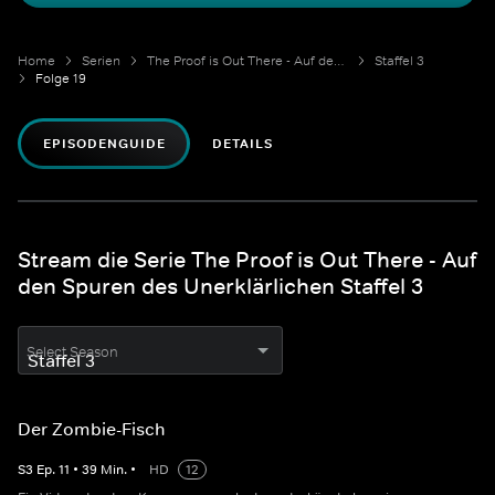
Home
Serien
The Proof is Out There - Auf den Spuren des Unerklärlichen
Staffel 3
Folge 19
EPISODENGUIDE
DETAILS
Stream die Serie The Proof is Out There - Auf
den Spuren des Unerklärlichen Staffel 3
Select Season
Der Zombie-Fisch
S
3
Ep.
11
•
39
Min.
•
HD
12