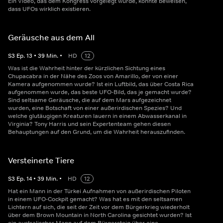
Ein Video, das dem Kongress vorgelegt wurde, könnte beweisen,
dass UFOs wirklich existieren.
Geräusche aus dem All
S
3
Ep.
13
•
39
Min.
•
HD
12
Was ist die Wahrheit hinter der kürzlichen Sichtung eines
Chupacabra in der Nähe des Zoos von Amarillo, der von einer
Kamera aufgenommen wurde? Ist ein Luftbild, das über Costa Rica
aufgenommen wurde, das beste UFO-Bild, das je gemacht wurde?
Sind seltsame Geräusche, die auf dem Mars aufgezeichnet
wurden, eine Botschaft von einer außerirdischen Spezies? Und
welche glutäugigen Kreaturen lauern in einem Abwasserkanal in
Virginia? Tony Harris und sein Expertenteam gehen diesen
Behauptungen auf den Grund, um die Wahrheit herauszufinden.
Versteinerte Tiere
S
3
Ep.
14
•
39
Min.
•
HD
12
Hat ein Mann in der Türkei Aufnahmen von außerirdischen Piloten
in einem UFO-Cockpit gemacht? Was hat es mit den seltsamen
Lichtern auf sich, die seit der Zeit vor dem Bürgerkrieg wiederholt
über dem Brown Mountain in North Carolina gesichtet wurden? Ist