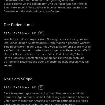
ein australischer Mann auf dem Bürgersteig über eine
außerirdische Leiche gestolpert? Und wer oder was hat Tiere in
Stein verwandelt? Tony und sein Expertenteam untersuchen die
Beweise, um die Wahrheit herauszufinden.
Der Boden atmet
S
3
Ep.
15
•
39
Min.
•
HD
12
Was hat es mit dem mysteriösen Seeungeheuer auf sich, das vom
Ufer einer kleinen Küstenstadt in Großbritannien gesehen wurde?
Sind Beschwörer in der Lage, mit UFOs zu kommunizieren? Wurde
ein Feld mit massiven mysteriösen Krügen von Riesen erschaffen?
Und der Boden scheint zu atmen. Ist die Erde lebendig? Tony
Harris und sein Expertenteam gehen den Hinweisen nach und
treffen eine Entscheidung über die Stichhaltigkeit dessen, was wir
sehen.
Nazis am Südpol
S
3
Ep.
16
•
39
Min.
•
HD
12
Ein schlangenartiges Wesen mit grünen Haaren wurde mit der
Kamera aufgenommen. Ist die Entdeckung einer antiken Antenne
unter dem Wasser der Antarktis ein Beweis dafür, dass die Nazis
einst den Südpol kolonisiert haben? Können sich große