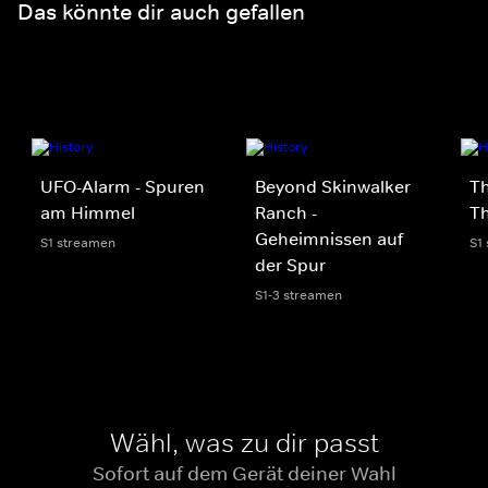
Das könnte dir auch gefallen
UFO-Alarm - Spuren
Beyond Skinwalker
Th
am Himmel
Ranch -
Th
Geheimnissen auf
S1 streamen
S1
der Spur
S1-3 streamen
Wähl, was zu dir passt
Sofort auf dem Gerät deiner Wahl