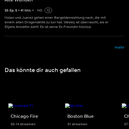
S
5
Ep.
6
•
41
Min.
•
HD
12
Nolan und Juarez gehen einer Bargeldeinzahlung nach, die mit
einem alten Drogendelikt zu tun hat. Wesley ist überrascht, als er
Elijahs Anwältin sieht: Es ist seine Ex-Freundin Monica.
mehr
Das könnte dir auch gefallen
Chicago Fire
Boston Blue
C
S5-14 streamen
S1 streamen
S7