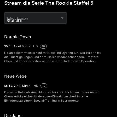
Stream die Serie The Rookie Staffel 5
Select Season
Double Down
S
5
Ep.
1
•
41
Min.
•
HD
16
Nolan bekommt es erneut mit Rosalind Dyer zu tun. Der Killerin ist
die Flucht gelungen und er muss sie wieder schnappen. Bradford,
Chen und Lopez arbeiten weiter in ihrer Undercover-Operation.
Neue Wege
S
5
Ep.
2
•
41
Min.
•
HD
12
Die neue Rolle als Ausbildungsleiter rückt für Nolan immer näher.
Chens erfolgreicher Undercover-Einsatz beschert ihr eine
Einladung zu einem Spezial-Training in Sacramento.
Die Jäger