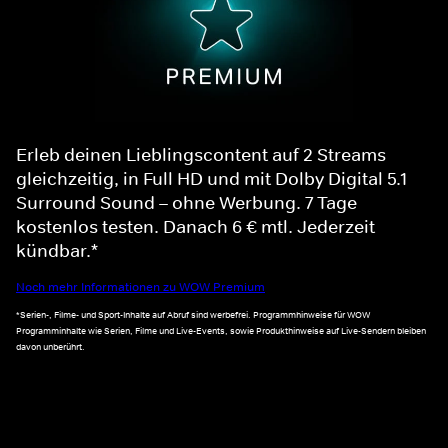
Erleb deinen Lieblingscontent auf 2 Streams
gleichzeitig, in Full HD und mit Dolby Digital 5.1
Surround Sound – ohne Werbung. 7 Tage
kostenlos testen. Danach 6 € mtl. Jederzeit
kündbar.*
Noch mehr Informationen zu WOW Premium
*Serien-, Filme- und Sport-Inhalte auf Abruf sind werbefrei. Programmhinweise für WOW
Programminhalte wie Serien, Filme und Live-Events, sowie Produkthinweise auf Live-Sendern bleiben
davon unberührt.