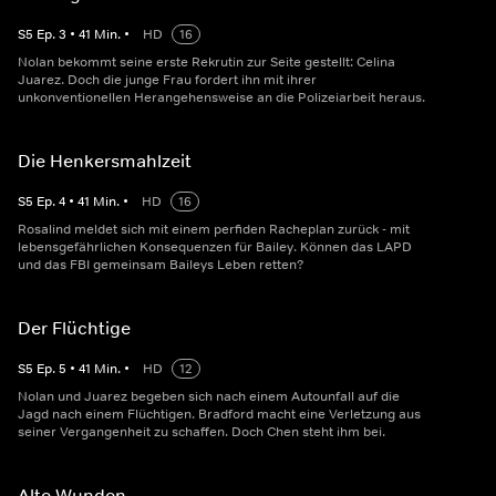
S
5
Ep.
3
•
41
Min.
•
HD
16
Nolan bekommt seine erste Rekrutin zur Seite gestellt: Celina
Juarez. Doch die junge Frau fordert ihn mit ihrer
unkonventionellen Herangehensweise an die Polizeiarbeit heraus.
Die Henkersmahlzeit
S
5
Ep.
4
•
41
Min.
•
HD
16
Rosalind meldet sich mit einem perfiden Racheplan zurück - mit
lebensgefährlichen Konsequenzen für Bailey. Können das LAPD
und das FBI gemeinsam Baileys Leben retten?
Der Flüchtige
S
5
Ep.
5
•
41
Min.
•
HD
12
Nolan und Juarez begeben sich nach einem Autounfall auf die
Jagd nach einem Flüchtigen. Bradford macht eine Verletzung aus
seiner Vergangenheit zu schaffen. Doch Chen steht ihm bei.
Alte Wunden