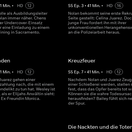
1
Min.
•
HD
12
S
5
Ep.
3
•
41
Min.
•
HD
16
lle als Ausbildungsleiter
Nolan bekommt seine erste Rekru
Nolan immer näher. Chens
Seite gestellt: Celina Juarez. Doc
her Undercover-Einsatz
junge Frau fordert ihn mit ihrer
hr eine Einladung zu einem
unkonventionellen Herangehens
aining in Sacramento.
an die Polizeiarbeit heraus.
nden
Kreuzfeuer
1
Min.
•
HD
12
S
5
Ep.
7
•
41
Min.
•
HD
12
Juarez gehen einer
Nachdem Nolan und Juarez Zeug
zahlung nach, die mit einem
einer Schießerei werden, stellen 
ndelikt zu tun hat. Wesley ist
fest, dass das Opfer bereits tot w
 als er Elijahs Anwältin sieht:
Können sie die wahre Todesursa
e Ex-Freundin Monica.
herausfinden? Bailey fühlt sich n
der Spur.
Die Nackten und die Tote