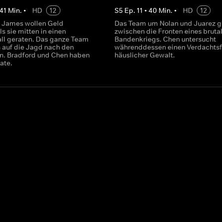
41
Min.
•
HD
12
S
5
Ep.
11
•
40
Min.
•
HD
12
 James wollen Geld
Das Team um Nolan und Juarez g
s sie mitten in einen
zwischen die Fronten eines bruta
ll geraten. Das ganze Team
Bandenkriegs. Chen untersucht
h auf die Jagd nach den
währenddessen einen Verdachtsfa
n. Bradford und Chen haben
häuslicher Gewalt.
Date.