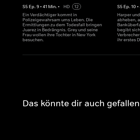
S
5
Ep.
9
•
41
Min.
•
HD
12
S
5
Ep.
10
•
Ein Verdächtiger kommt in
Harper und
Polizeigewahrsam ums Leben. Die
abheben, al
Ermittlungen zu dem Todesfall bringen
Banküberfa
Juarez in Bedrängnis. Grey und seine
begibt sic
Frau wollen ihre Tochter in New York
Verbrecher
besuchen.
ihr erstes 
Das könnte dir auch gefallen