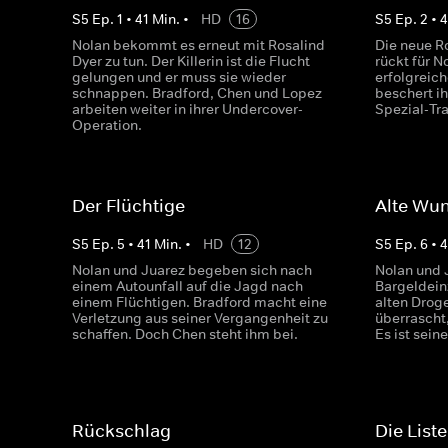
S
5
Ep.
1
•
41
Min.
•
HD
16
S
5
Ep.
2
•
4
Nolan bekommt es erneut mit Rosalind
Die neue Ro
Dyer zu tun. Der Killerin ist die Flucht
rückt für 
gelungen und er muss sie wieder
erfolgreic
schnappen. Bradford, Chen und Lopez
beschert i
arbeiten weiter in ihrer Undercover-
Spezial-Tr
Operation.
Der Flüchtige
Alte Wu
S
5
Ep.
5
•
41
Min.
•
HD
12
S
5
Ep.
6
•
4
Nolan und Juarez begeben sich nach
Nolan und 
einem Autounfall auf die Jagd nach
Bargeldein
einem Flüchtigen. Bradford macht eine
alten Droge
Verletzung aus seiner Vergangenheit zu
überrascht,
schaffen. Doch Chen steht ihm bei.
Es ist sein
Rückschlag
Die Liste