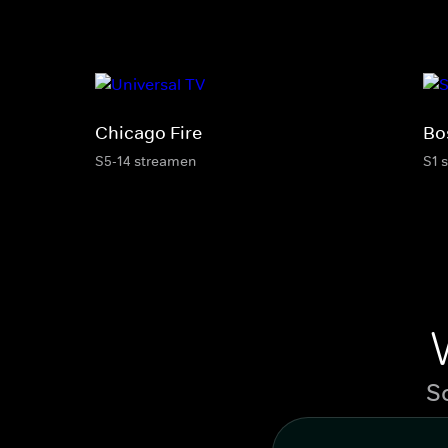
Chicago Fire
Bo
S5-14 streamen
S1 
S