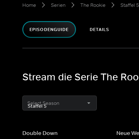
Home
Serien
The Rookie
Staffel 5
EPISODENGUIDE
DETAILS
Stream die Serie The Rook
Select Season
Double Down
Neue W