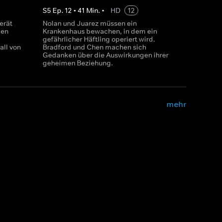
S
5
Ep.
12
•
41
Min.
•
HD
12
erät
Nolan und Juarez müssen ein
len
Krankenhaus bewachen, in dem ein
gefährlicher Häftling operiert wird.
ll von
Bradford und Chen machen sich
Gedanken über die Auswirkungen ihrer
geheimen Beziehung.
mehr