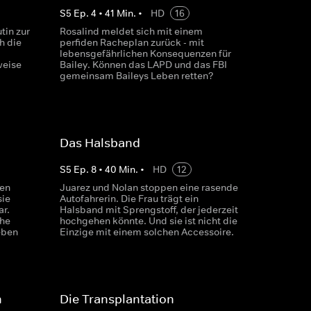
S
5
Ep.
4
•
41
Min.
•
HD
16
tin zur
Rosalind meldet sich mit einem
h die
perfiden Racheplan zurück - mit
lebensgefährlichen Konsequenzen für
weise
Bailey. Können das LAPD und das FBI
gemeinsam Baileys Leben retten?
Das Halsband
S
5
Ep.
8
•
40
Min.
•
HD
12
en
Juarez und Nolan stoppen eine rasende
sie
Autofahrerin. Die Frau trägt ein
ar.
Halsband mit Sprengstoff, der jederzeit
che
hochgehen könnte. Und sie ist nicht die
eben
Einzige mit einem solchen Accessoire.
n
Die Transplantation