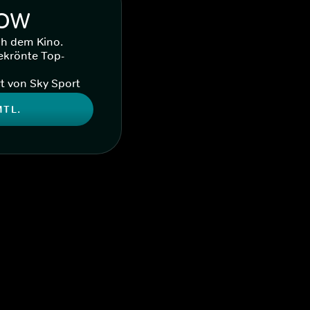
WOW
ch dem Kino.
ekrönte Top-
t von Sky Sport
MTL.