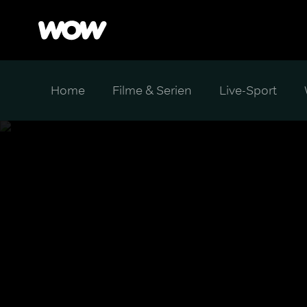
Home
Filme & Serien
Live-Sport