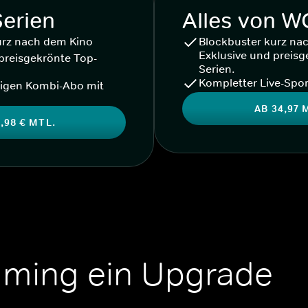
Serien
Alles von 
urz nach dem Kino
Blockbuster kurz na
Exklusive und preisg
preisgekrönte Top-
Serien.
Kompletter Live-Spor
igen Kombi-Abo mit
AB 34,97 
,98 € MTL.
aming ein Upgrade