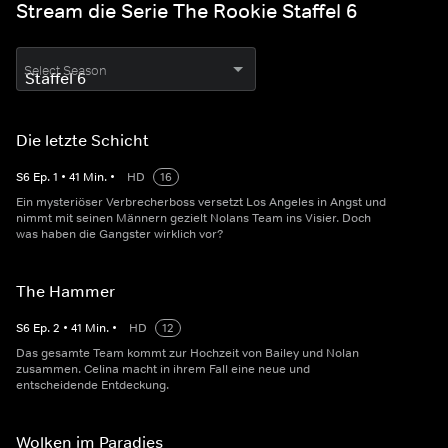
Stream die Serie The Rookie Staffel 6
Select Season
Die letzte Schicht
S
6
Ep.
1
•
41
Min.
•
HD
16
Ein mysteriöser Verbrecherboss versetzt Los Angeles in Angst und
nimmt mit seinen Männern gezielt Nolans Team ins Visier. Doch
was haben die Gangster wirklich vor?
The Hammer
S
6
Ep.
2
•
41
Min.
•
HD
12
Das gesamte Team kommt zur Hochzeit von Bailey und Nolan
zusammen. Celina macht in ihrem Fall eine neue und
entscheidende Entdeckung.
Wolken im Paradies