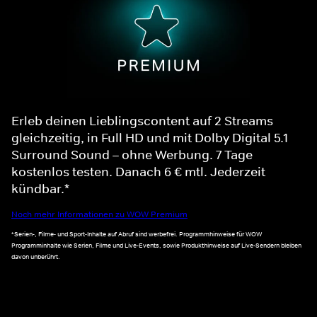
Erleb deinen Lieblingscontent auf 2 Streams
gleichzeitig, in Full HD und mit Dolby Digital 5.1
Surround Sound – ohne Werbung. 7 Tage
kostenlos testen. Danach 6 € mtl. Jederzeit
kündbar.*
Noch mehr Informationen zu WOW Premium
*Serien-, Filme- und Sport-Inhalte auf Abruf sind werbefrei. Programmhinweise für WOW
Programminhalte wie Serien, Filme und Live-Events, sowie Produkthinweise auf Live-Sendern bleiben
davon unberührt.