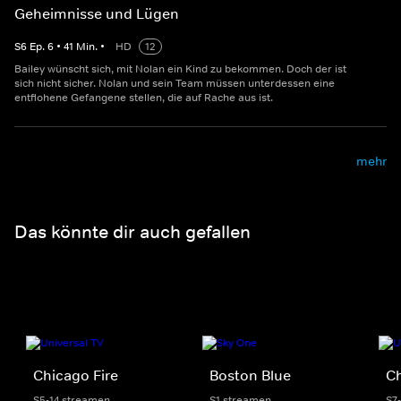
Geheimnisse und Lügen
S
6
Ep.
6
•
41
Min.
•
HD
12
Bailey wünscht sich, mit Nolan ein Kind zu bekommen. Doch der ist
sich nicht sicher. Nolan und sein Team müssen unterdessen eine
entflohene Gefangene stellen, die auf Rache aus ist.
mehr
Das könnte dir auch gefallen
Chicago Fire
Boston Blue
C
S5-14 streamen
S1 streamen
S7