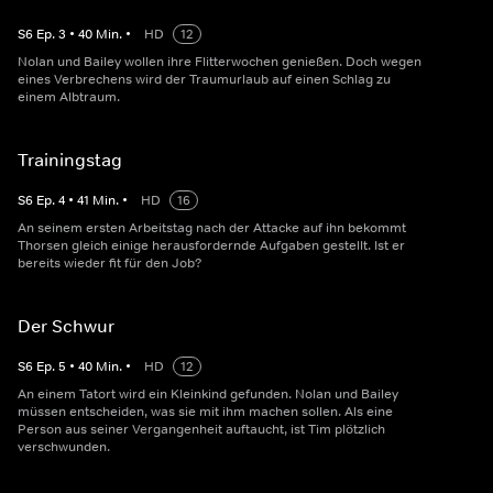
S
6
Ep.
3
•
40
Min.
•
HD
12
Nolan und Bailey wollen ihre Flitterwochen genießen. Doch wegen
eines Verbrechens wird der Traumurlaub auf einen Schlag zu
einem Albtraum.
Trainingstag
S
6
Ep.
4
•
41
Min.
•
HD
16
An seinem ersten Arbeitstag nach der Attacke auf ihn bekommt
Thorsen gleich einige herausfordernde Aufgaben gestellt. Ist er
bereits wieder fit für den Job?
Der Schwur
S
6
Ep.
5
•
40
Min.
•
HD
12
An einem Tatort wird ein Kleinkind gefunden. Nolan und Bailey
müssen entscheiden, was sie mit ihm machen sollen. Als eine
Person aus seiner Vergangenheit auftaucht, ist Tim plötzlich
verschwunden.