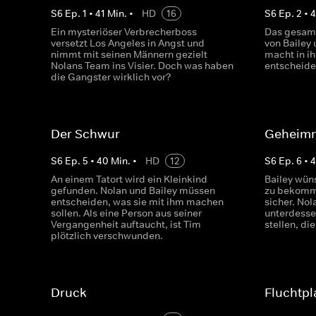
S
6
Ep.
1
•
41
Min.
•
HD
16
S
6
Ep.
2
•
4
Ein mysteriöser Verbrecherboss
Das gesam
versetzt Los Angeles in Angst und
von Bailey
nimmt mit seinen Männern gezielt
macht in ih
Nolans Team ins Visier. Doch was haben
entscheid
die Gangster wirklich vor?
Der Schwur
Geheimn
S
6
Ep.
5
•
40
Min.
•
HD
12
S
6
Ep.
6
•
4
An einem Tatort wird ein Kleinkind
Bailey wüns
gefunden. Nolan und Bailey müssen
zu bekomme
entscheiden, was sie mit ihm machen
sicher. No
sollen. Als eine Person aus seiner
unterdesse
Vergangenheit auftaucht, ist Tim
stellen, di
plötzlich verschwunden.
Druck
Fluchtpl