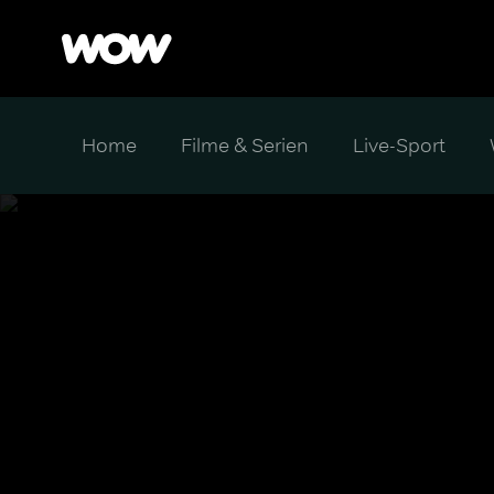
Home
Filme & Serien
Live-Sport