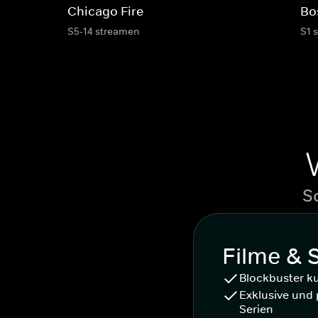
Chicago Fire
Bo
S5-14 streamen
S1 
S
Filme & 
Blockbuster k
Exklusive und 
Serien