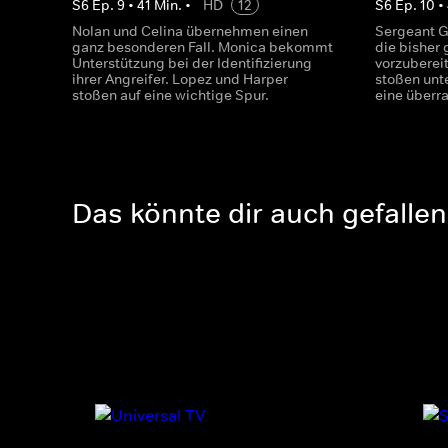
S
6
Ep.
9
•
41
Min.
•
HD
12
S
6
Ep.
10
•
Nolan und Celina übernehmen einen
Sergeant G
ganz besonderen Fall. Monica bekommt
die bisher 
Unterstützung bei der Identifizierung
vorzuberei
ihrer Angreifer. Lopez und Harper
stoßen unte
stoßen auf eine wichtige Spur.
eine überr
Das könnte dir auch gefallen