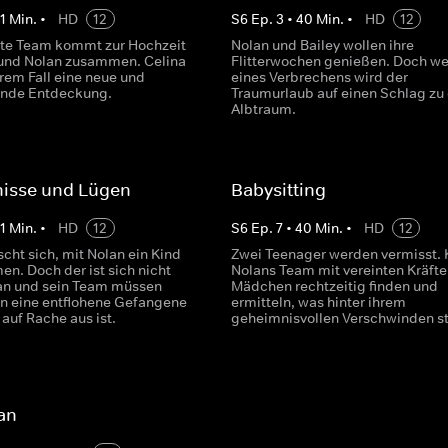
1
Min.
•
HD
12
S
6
Ep.
3
•
40
Min.
•
HD
12
te Team kommt zur Hochzeit
Nolan und Bailey wollen ihre
 und Nolan zusammen. Celina
Flitterwochen genießen. Doch w
rem Fall eine neue und
eines Verbrechens wird der
ende Entdeckung.
Traumurlaub auf einen Schlag zu
Albtraum.
isse und Lügen
Babysitting
1
Min.
•
HD
12
S
6
Ep.
7
•
40
Min.
•
HD
12
cht sich, mit Nolan ein Kind
Zwei Teenager werden vermisst.
n. Doch der ist sich nicht
Nolans Team mit vereinten Kräfte
lan und sein Team müssen
Mädchen rechtzeitig finden und
n eine entflohene Gefangene
ermitteln, was hinter ihrem
e auf Rache aus ist.
geheimnisvollen Verschwinden s
an