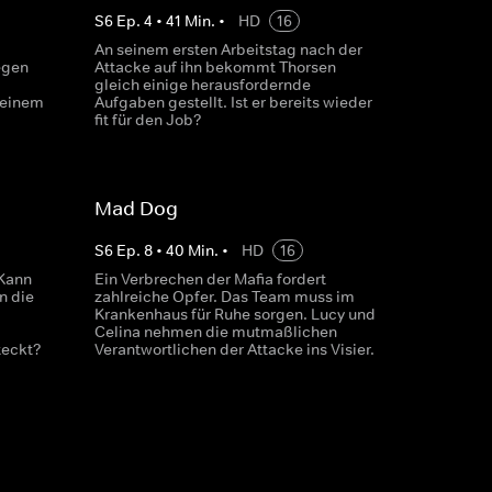
S
6
Ep.
4
•
41
Min.
•
HD
16
An seinem ersten Arbeitstag nach der
egen
Attacke auf ihn bekommt Thorsen
gleich einige herausfordernde
 einem
Aufgaben gestellt. Ist er bereits wieder
fit für den Job?
Mad Dog
S
6
Ep.
8
•
40
Min.
•
HD
16
 Kann
Ein Verbrechen der Mafia fordert
n die
zahlreiche Opfer. Das Team muss im
Krankenhaus für Ruhe sorgen. Lucy und
Celina nehmen die mutmaßlichen
teckt?
Verantwortlichen der Attacke ins Visier.