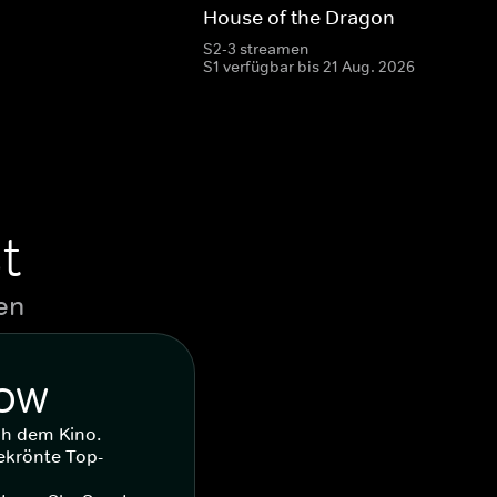
House of the Dragon
S2-3 streamen
S1 verfügbar bis 21 Aug. 2026
t
en
WOW
ch dem Kino.
ekrönte Top-