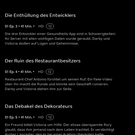
Die Enthüllung des Entwicklers
S
1
Ep.
3
•
41
Min.
•
HD
12
Die drei Entwickler einer Gesundheits-App sind in Schwierigkeiten:
Ihr Server mit allen wichtigen Daten wurde geraubt. Darby und
Victoria stoßen auf Lügen und Geheimnisse.
Der Ruin des Restaurantbesitzers
S
1
Ep.
4
•
41
Min.
•
HD
12
Restaurant-Chef Antonio fürchtet um seinen Ruf: Ein Fake-Video
über ihn macht die Runde und könnte sein Geschäft ruinieren.
Darby und Victoria stehen ihm zur Seite.
Das Debakel des Dekorateurs
S
1
Ep.
5
•
41
Min.
•
HD
12
Ein Freund bittet Victoria um Hilfe: Der etwas überspannte Rory
glaubt, dass ihm jemand nach dem Leben trachtet. Er verdächtigt
Archer Lancaster, den er bei einer Auktion überboten hatte.