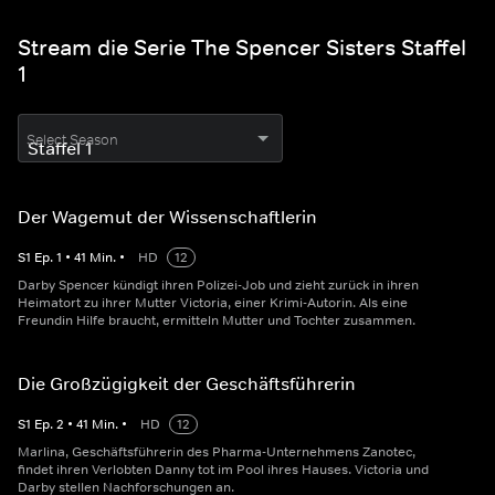
Stream die Serie The Spencer Sisters Staffel
1
Select Season
Der Wagemut der Wissenschaftlerin
S
1
Ep.
1
•
41
Min.
•
HD
12
Darby Spencer kündigt ihren Polizei-Job und zieht zurück in ihren
Heimatort zu ihrer Mutter Victoria, einer Krimi-Autorin. Als eine
Freundin Hilfe braucht, ermitteln Mutter und Tochter zusammen.
Die Großzügigkeit der Geschäftsführerin
S
1
Ep.
2
•
41
Min.
•
HD
12
Marlina, Geschäftsführerin des Pharma-Unternehmens Zanotec,
findet ihren Verlobten Danny tot im Pool ihres Hauses. Victoria und
Darby stellen Nachforschungen an.