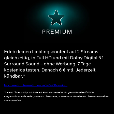
Erleb deinen Lieblingscontent auf 2 Streams
gleichzeitig, in Full HD und mit Dolby Digital 5.1
Surround Sound – ohne Werbung. 7 Tage
kostenlos testen. Danach 6 € mtl. Jederzeit
kündbar.*
Noch mehr Informationen zu WOW Premium
*Serien-, Filme- und Sport-Inhalte auf Abruf sind werbefrei. Programmhinweise für WOW
Programminhalte wie Serien, Filme und Live-Events, sowie Produkthinweise auf Live-Sendern bleiben
davon unberührt.