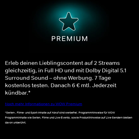
Erleb deinen Lieblingscontent auf 2 Streams
gleichzeitig, in Full HD und mit Dolby Digital 5.1
Surround Sound – ohne Werbung. 7 Tage
kostenlos testen. Danach 6 € mtl. Jederzeit
kündbar.*
Noch mehr Informationen zu WOW Premium
*Serien-, Filme- und Sport-Inhalte auf Abruf sind werbefrei. Programmhinweise für WOW
Programminhalte wie Serien, Filme und Live-Events, sowie Produkthinweise auf Live-Sendern bleiben
davon unberührt.