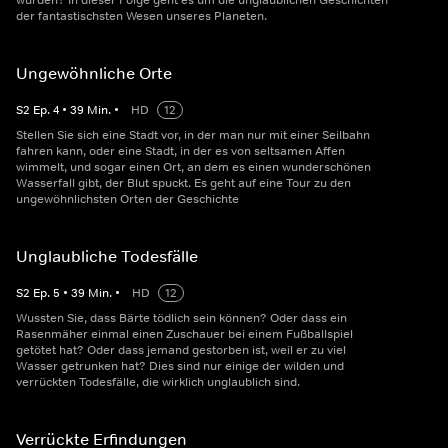
wurden? In dieser Folge geht es um die unglaublichen Geschichten
der fantastischsten Wesen unseres Planeten.
Ungewöhnliche Orte
S
2
Ep.
4
•
39
Min.
•
HD
12
Stellen Sie sich eine Stadt vor, in der man nur mit einer Seilbahn
fahren kann, oder eine Stadt, in der es von seltsamen Affen
wimmelt, und sogar einen Ort, an dem es einen wunderschönen
Wasserfall gibt, der Blut spuckt. Es geht auf eine Tour zu den
ungewöhnlichsten Orten der Geschichte
Unglaubliche Todesfälle
S
2
Ep.
5
•
39
Min.
•
HD
12
Wussten Sie, dass Bärte tödlich sein können? Oder dass ein
Rasenmäher einmal einen Zuschauer bei einem Fußballspiel
getötet hat? Oder dass jemand gestorben ist, weil er zu viel
Wasser getrunken hat? Dies sind nur einige der wilden und
verrückten Todesfälle, die wirklich unglaublich sind.
Verrückte Erfindungen