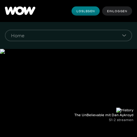
LOSLEGEN
EINLOGGEN
The UnBelievable mit Dan Aykroyd
S1-2 streamen