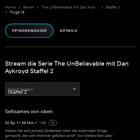
Home
Serien
The UnBelievable mit Dan Aykroyd
Staffel 2
Folge 18
EPISODENGUIDE
DETAILS
Stream die Serie The UnBelievable mit Dan
Aykroyd Staffel 2
Select Season
Seltsames von oben
S
2
Ep.
1
•
39
Min.
•
HD
12
Haben Sie sich jemals Gedanken über die bizarrsten Dinge
gemacht, die vom Himmel gefallen sind? Von Meteoriten über