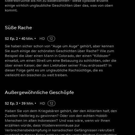
Meeresfrüchte bis hin zu Badewannen - diese Episode erzählt
einige wirklich unglaubliche Geschichten über das, was von oben
kommt.
Süße Rache
S
2
Ep.
2
•
40
Min.
•
HD
12
Sie haben sicher schon von "Auge um Auge" gehört, aber kennen
Sie auch einige der schönsten Geschichten über Rache? Wie zum
Beispiel die über einen Mann in Colorado, der einen "Killdozer"
einsetzt, um einen Streit um eine Bebauung zu schlichten, oder die
über einen Kaiser, der den Liebhaber seiner Frau erdrosselt? In
dieser Folge geht es um unglaubliche Rachsüchtige, die es
vielleicht ein bisschen zu weit treiben.
Außergewöhnliche Geschöpfe
S
2
Ep.
3
•
39
Min.
•
HD
12
Haben Sie von dem Kriegsbären gehört, der den Alliierten half, den
Zweiten Weltkrieg zu gewinnen? Oder von den echten Hobbit-
Menschen im alten Indonesien? Und was wäre, wenn wir Ihnen
erzählen würde, dass Wüstenrennmäuse zur
Verbrechensbekämpfung in kanadischen Gefängnissen rekrutiert