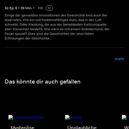
S
2
Ep.
6
•
39
Min.
•
HD
12
Einige der genialsten Innovationen der Geschichte sind auch die
bizarrsten. Wie ein voll funktionsfähiges Auto, das in der Luft
schwebt. Oder Kleidung, die aus der beliebtesten Kalziumquelle
aller Menschen besteht. Wie wäre es mit einem Roboterhund, der
Feuer spuckt? Dies sind die Geschichten der skurrilsten
Erfindungen der Geschichte.
mehr
Das könnte dir auch gefallen
Mysteriöse
Unglaubliche
W