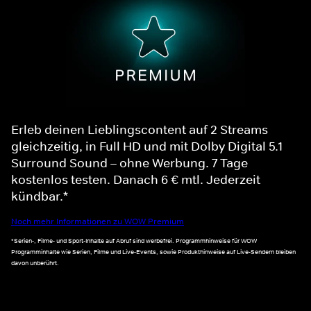
Erleb deinen Lieblingscontent auf 2 Streams
gleichzeitig, in Full HD und mit Dolby Digital 5.1
Surround Sound – ohne Werbung. 7 Tage
kostenlos testen. Danach 6 € mtl. Jederzeit
kündbar.*
Noch mehr Informationen zu WOW Premium
*Serien-, Filme- und Sport-Inhalte auf Abruf sind werbefrei. Programmhinweise für WOW
Programminhalte wie Serien, Filme und Live-Events, sowie Produkthinweise auf Live-Sendern bleiben
davon unberührt.