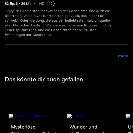
S
2
Ep.
6
•
39
Min.
•
HD
12
Einige der genialsten Innovationen der Geschichte sind auch die
bizarrsten. Wie ein voll funktionsfähiges Auto, das in der Luft
schwebt. Oder Kleidung, die aus der beliebtesten Kalziumquelle
aller Menschen besteht. Wie wäre es mit einem Roboterhund, der
Feuer spuckt? Dies sind die Geschichten der skurrilsten
Erfindungen der Geschichte.
mehr
Das könnte dir auch gefallen
Mysteriöse
Wunder und
Un