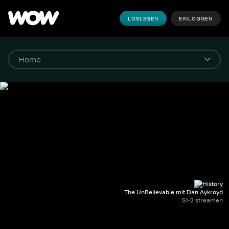
LOSLEGEN
EINLOGGEN
The UnBelievable mit Dan Aykroyd
S1-2 streamen