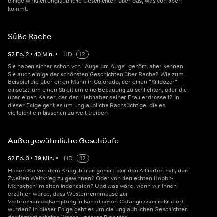
einige wirklich unglaubliche Geschichten über das, was von oben
kommt.
Süße Rache
S
2
Ep.
2
•
40
Min.
•
HD
12
Sie haben sicher schon von "Auge um Auge" gehört, aber kennen
Sie auch einige der schönsten Geschichten über Rache? Wie zum
Beispiel die über einen Mann in Colorado, der einen "Killdozer"
einsetzt, um einen Streit um eine Bebauung zu schlichten, oder die
über einen Kaiser, der den Liebhaber seiner Frau erdrosselt? In
dieser Folge geht es um unglaubliche Rachsüchtige, die es
vielleicht ein bisschen zu weit treiben.
Außergewöhnliche Geschöpfe
S
2
Ep.
3
•
39
Min.
•
HD
12
Haben Sie von dem Kriegsbären gehört, der den Alliierten half, den
Zweiten Weltkrieg zu gewinnen? Oder von den echten Hobbit-
Menschen im alten Indonesien? Und was wäre, wenn wir Ihnen
erzählen würde, dass Wüstenrennmäuse zur
Verbrechensbekämpfung in kanadischen Gefängnissen rekrutiert
wurden? In dieser Folge geht es um die unglaublichen Geschichten