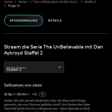
Home
Serien
The UnBelievable mit Dan Aykroyd
Staffel 2
Folge 14
EPISODENGUIDE
DETAILS
Stream die Serie The UnBelievable mit Dan
Aykroyd Staffel 2
Select Season
Seltsames von oben
S
2
Ep.
1
•
39
Min.
•
HD
12
Haben Sie sich jemals Gedanken über die bizarrsten Dinge
gemacht, die vom Himmel gefallen sind? Von Meteoriten über
Meeresfrüchte bis hin zu Badewannen - diese Episode erzählt