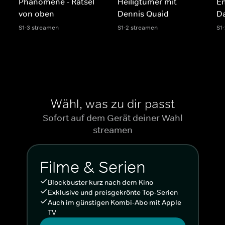
Phänomene - Rätsel
Heiligtümer mit
E
von oben
Dennis Quaid
Da
S1-3 streamen
S1-2 streamen
S1
Wähl, was zu dir passt
Sofort auf dem Gerät deiner Wahl
streamen
Filme & Serien
Blockbuster kurz nach dem Kino
Exklusive und preisgekrönte Top-Serien
Auch im günstigen Kombi-Abo mit Apple
TV