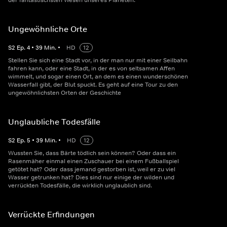
der fantastischsten Wesen unseres Planeten.
Ungewöhnliche Orte
S
2
Ep.
4
•
39
Min.
•
HD
12
Stellen Sie sich eine Stadt vor, in der man nur mit einer Seilbahn
fahren kann, oder eine Stadt, in der es von seltsamen Affen
wimmelt, und sogar einen Ort, an dem es einen wunderschönen
Wasserfall gibt, der Blut spuckt. Es geht auf eine Tour zu den
ungewöhnlichsten Orten der Geschichte
Unglaubliche Todesfälle
S
2
Ep.
5
•
39
Min.
•
HD
12
Wussten Sie, dass Bärte tödlich sein können? Oder dass ein
Rasenmäher einmal einen Zuschauer bei einem Fußballspiel
getötet hat? Oder dass jemand gestorben ist, weil er zu viel
Wasser getrunken hat? Dies sind nur einige der wilden und
verrückten Todesfälle, die wirklich unglaublich sind.
Verrückte Erfindungen