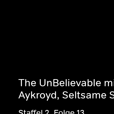
The UnBelievable m
Aykroyd, Seltsame S
Staffel 2, Folge 13