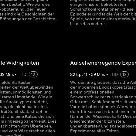
chen besteht. Wie wäre es
einiger unserer beliebtesten
Roboterhund, der Feuer
Schulhofkonfrontationen - diese
es sind die Geschichten der
Episode erkundet die Welt der bi
n Erfindungen der Geschichte.
Spiele, von denen eines merkwür
ist als das andere.
le Widrigkeiten
Aufsehenerregende Expe
39
Min.
•
HD
12
S
2
Ep.
11
•
39
Min.
•
HD
12
 heldenhaftesten
Würden Sie glauben, dass die An
keiten der Welt überwinden
der modernen Endoskopie tatsäc
chsten, unmöglichsten und
einem professionellen
izarren Umstände. Wie ein
Schwertschlucker zu verdanken 
die Apokalypse überlebt,
Oder dass Schlafmangel seltsa
rau, die nicht nur in eine,
Vorteile haben könnte? Wie wäre 
 drei Schiffskatastrophen
dem Trinken von Erbrochenem i
ist. Und eine Katze, die sich
Namen der Wissenschaft? Dies si
ls unbesiegbar erweist. Dies
Geschichten der bizarrsten,
eschichten vom Überleben,
undenkbarsten und skandalöses
 und vom Wiedersehen allen
Experimente aller Zeiten.
en zum Trotz.