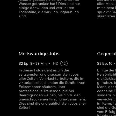
Wasser getrunken hat? Dies sind nur
aller Mens
einige der wilden und verrückten
mit einem 
Todesfälle, die wirklich unglaublich
spuckt? Di
sind.
skurrilste
Merkwürdige Jobs
Gegen al
S
2
Ep.
9
•
39
Min.
•
HD
12
S
2
Ep.
10
•
In dieser Folge geht es um die
Einige der
seltsamsten und grausamsten Jobs
Persönlich
aller Zeiten. Von Nachtarbeitern, die im
die tückis
viktorianischen London die Straßen von
geradezu b
Exkrementen säubern, über
Mann, der 
professionelle Trauernde, die bei
oder eine F
Beerdigungen weinen, bis hin zu den
sondern in
unerschrockenen Hirschurin-Sammlern.
verwickelt 
Dies sind die unglaublichsten Jobs aller
im Kampf a
Zeiten!
sind die G
vom Erfolg
Widrigkeit