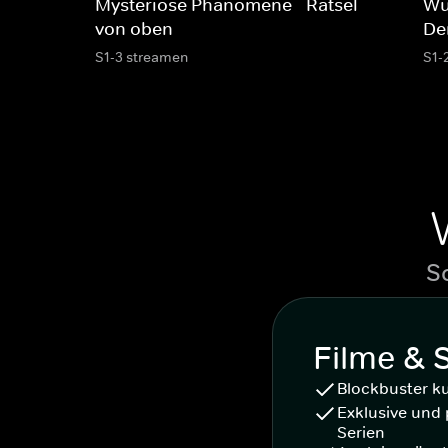
Mysteriöse Phänomene - Rätsel
Wu
von oben
De
S1-3 streamen
S1-
S
Filme & 
Blockbuster k
Exklusive und 
Serien