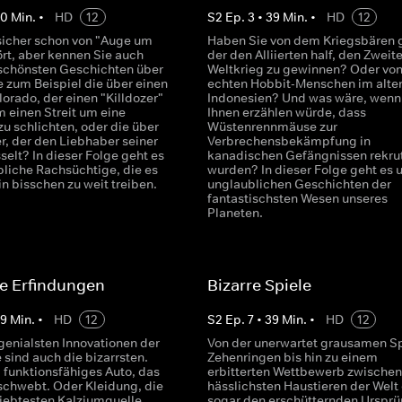
40
Min.
•
HD
12
S
2
Ep.
3
•
39
Min.
•
HD
12
sicher schon von "Auge um
Haben Sie von dem Kriegsbären g
rt, aber kennen Sie auch
der den Alliierten half, den Zweit
 schönsten Geschichten über
Weltkrieg zu gewinnen? Oder vo
 zum Beispiel die über einen
echten Hobbit-Menschen im alte
orado, der einen "Killdozer"
Indonesien? Und was wäre, wenn
m einen Streit um eine
Ihnen erzählen würde, dass
u schlichten, oder die über
Wüstenrennmäuse zur
r, der den Liebhaber seiner
Verbrechensbekämpfung in
selt? In dieser Folge geht es
kanadischen Gefängnissen rekrut
liche Rachsüchtige, die es
wurden? In dieser Folge geht es 
ein bisschen zu weit treiben.
unglaublichen Geschichten der
fantastischsten Wesen unseres
Planeten.
e Erfindungen
Bizarre Spiele
39
Min.
•
HD
12
S
2
Ep.
7
•
39
Min.
•
HD
12
genialsten Innovationen der
Von der unerwartet grausamen Sp
sind auch die bizarrsten.
Zehenringen bis hin zu einem
l funktionsfähiges Auto, das
erbitterten Wettbewerb zwischen
 schwebt. Oder Kleidung, die
hässlichsten Haustieren der Welt
liebtesten Kalziumquelle
sogar den erschütternden Urspr