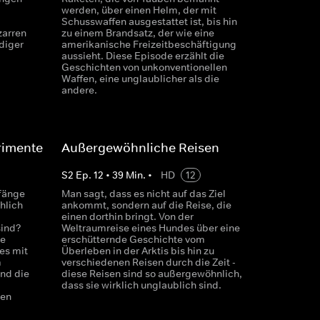
werden, über einen Helm, der mit
Schusswaffen ausgestattet ist, bis hin
zarren
zu einem Brandsatz, der wie eine
diger
amerikanische Freizeitbeschäftigung
aussieht. Diese Episode erzählt die
Geschichten von unkonventionellen
Waffen, eine unglaublicher als die
andere.
rimente
Außergewöhnliche Reisen
S
2
Ep.
12
•
39
Min.
•
HD
12
fänge
Man sagt, dass es nicht auf das Ziel
hlich
ankommt, sondern auf die Reise, die
einen dorthin bringt. Von der
sind?
Weltraumreise eines Hundes über eine
me
erschütternde Geschichte vom
es mit
Überleben in der Arktis bis hin zu
m
verschiedenen Reisen durch die Zeit -
nd die
diese Reisen sind so außergewöhnlich,
dass sie wirklich unglaublich sind.
ten