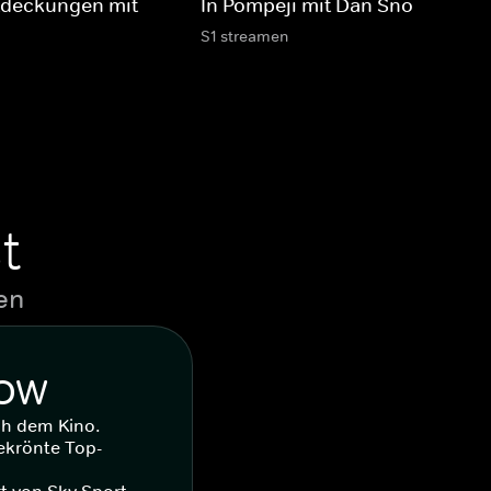
tdeckungen mit
In Pompeji mit Dan Snow
S1 streamen
t
en
WOW
ch dem Kino.
ekrönte Top-
t von Sky Sport