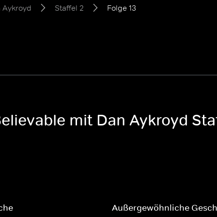
n Aykroyd
Staffel 2
Folge 13
elievable mit Dan Aykroyd Staf
che
Außergewöhnliche Gesch