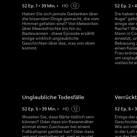
S
2
Ep.
1
•
39
Min.
•
HD
12
S
2
Ep.
2
•
Haben Sie sich jemals Gedanken über
Sie haben 
die bizarrsten Dinge gemacht, die vom
Auge" gehö
Himmel gefallen sind? Von Meteoriten
einige der
über Meeresfrüchte bis hin zu
Rache? Wie
Badewannen - diese Episode erzählt
Mann in Col
einige wirklich unglaubliche
einsetzt, u
Geschichten über das, was von oben
Bebauung z
kommt.
einen Kaise
Frau erdros
um unglaub
vielleicht 
Unglaubliche Todesfälle
Verrückt
S
2
Ep.
5
•
39
Min.
•
HD
12
S
2
Ep.
6
•
Wussten Sie, dass Bärte tödlich sein
Einige der 
können? Oder dass ein Rasenmäher
Geschichte 
einmal einen Zuschauer bei einem
Wie ein vol
Fußballspiel getötet hat? Oder dass
in der Luft
jemand gestorben ist, weil er zu viel
aus der be