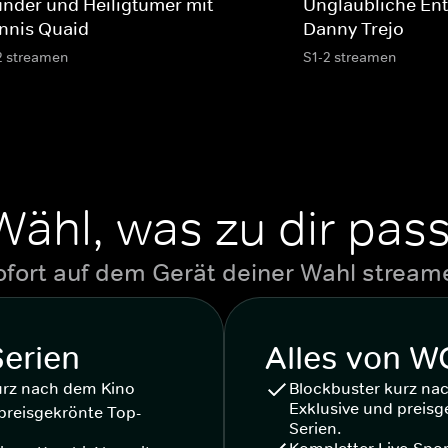
nder und Heiligtümer mit
Unglaubliche En
nnis Quaid
Danny Trejo
2 streamen
S1-2 streamen
Wähl, was zu dir pass
ofort auf dem Gerät deiner Wahl stream
Serien
Alles von 
urz nach dem Kino
Blockbuster kurz na
Exklusive und preisg
preisgekrönte Top-
Serien.
Kompletter Live-Spor