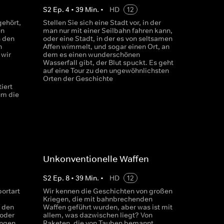
S
2
Ep.
4
•
39
Min.
•
HD
12
ehört,
Stellen Sie sich eine Stadt vor, in der
en
man nur mit einer Seilbahn fahren kann,
n den
oder eine Stadt, in der es von seltsamen
n
Affen wimmelt, und sogar einen Ort, an
 wir
dem es einen wunderschönen
Wasserfall gibt, der Blut spuckt. Es geht
auf eine Tour zu den ungewöhnlichsten
Orten der Geschichte
iert
um die
Unkonventionelle Waffen
S
2
Ep.
8
•
39
Min.
•
HD
12
ortart
Wir kennen die Geschichten von großen
Kriegen, die mit bahnbrechenden
 den
Waffen geführt wurden, aber was ist mit
 oder
allem, was dazwischen liegt? Von
üngen
Raketen, die von Tauben bemannt