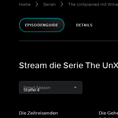
Home
Serien
The UnXplained mit Willi
EPISODENGUIDE
DETAILS
Stream die Serie The UnXp
Select Season
Die Zeitreisenden
Die Gehe