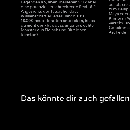
Legenden ab, aber übersehen wir dabei
auf als si
eine potenziell erschreckende Realität?
zum Beispi
Angesichts der Tatsache, dass
Maya oder 
Wissenschaftler jedes Jahr bis zu
Khmer in A
18.000 neue Tierarten entdecken, ist es
verschwun
da nicht denkbar, dass unter uns echte
Geheimniss
Monster aus Fleisch und Blut leben
Asche der 
könnten?
Das könnte dir auch gefallen