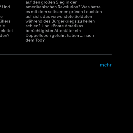
auf den großen Sieg in der
? Und
amerikanischen Revolution? Was hatte
es mit dem seltsamen grünen Leuchten
ie
auf sich, das verwundete Soldaten
illers
während des Bürgerkriegs zu heilen
ale
schien? Und könnte Amerikas
eleitet
berüchtigtster Attentäter ein
rden?
Doppelleben geführt haben ... nach
dem Tod?
mehr