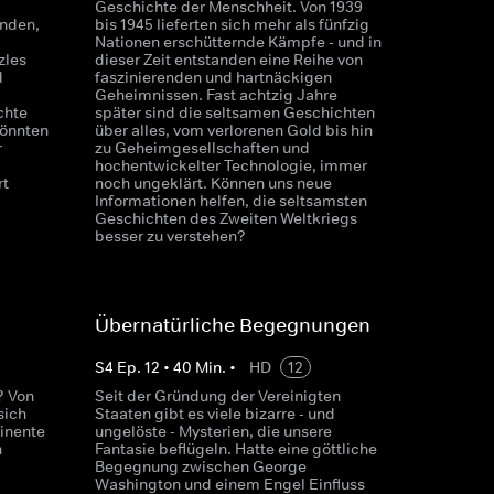
Geschichte der Menschheit. Von 1939
unden,
bis 1945 lieferten sich mehr als fünfzig
Nationen erschütternde Kämpfe - und in
zles
dieser Zeit entstanden eine Reihe von
d
faszinierenden und hartnäckigen
Geheimnissen. Fast achtzig Jahre
chte
später sind die seltsamen Geschichten
könnten
über alles, vom verlorenen Gold bis hin
r
zu Geheimgesellschaften und
hochentwickelter Technologie, immer
rt
noch ungeklärt. Können uns neue
Informationen helfen, die seltsamsten
Geschichten des Zweiten Weltkriegs
besser zu verstehen?
Übernatürliche Begegnungen
S
4
Ep.
12
•
40
Min.
•
HD
12
? Von
Seit der Gründung der Vereinigten
sich
Staaten gibt es viele bizarre - und
inente
ungelöste - Mysterien, die unsere
n
Fantasie beflügeln. Hatte eine göttliche
Begegnung zwischen George
Washington und einem Engel Einfluss