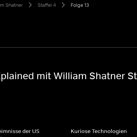
am Shatner
Staffel 4
Folge 13
lained mit William Shatner St
imnisse der US-
Kuriose Technologien