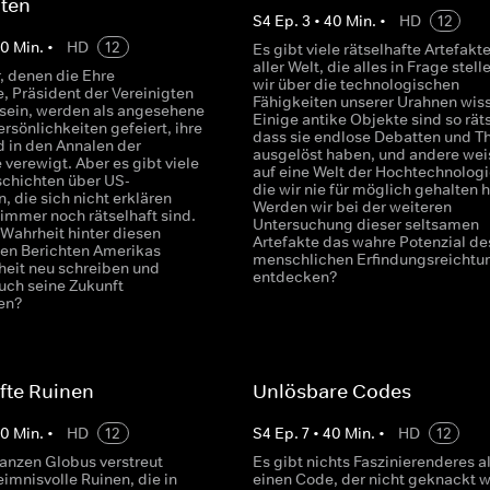
nten
S
4
Ep.
3
•
40
Min.
•
HD
12
40
Min.
•
HD
12
Es gibt viele rätselhafte Artefakt
aller Welt, die alles in Frage stell
, denen die Ehre
wir über die technologischen
, Präsident der Vereinigten
Fähigkeiten unserer Urahnen wis
 sein, werden als angesehene
Einige antike Objekte sind so räts
rsönlichkeiten gefeiert, ihre
dass sie endlose Debatten und T
 in den Annalen der
ausgelöst haben, und andere wei
verewigt. Aber es gibt viele
auf eine Welt der Hochtechnologi
schichten über US-
die wir nie für möglich gehalten h
, die sich nicht erklären
Werden wir bei der weiteren
 immer noch rätselhaft sind.
Untersuchung dieser seltsamen
 Wahrheit hinter diesen
Artefakte das wahre Potenzial de
hen Berichten Amerikas
menschlichen Erfindungsreichtu
eit neu schreiben und
entdecken?
auch seine Zukunft
en?
fte Ruinen
Unlösbare Codes
40
Min.
•
HD
12
S
4
Ep.
7
•
40
Min.
•
HD
12
anzen Globus verstreut
Es gibt nichts Faszinierenderes a
imnisvolle Ruinen, die in
einen Code, der nicht geknackt 