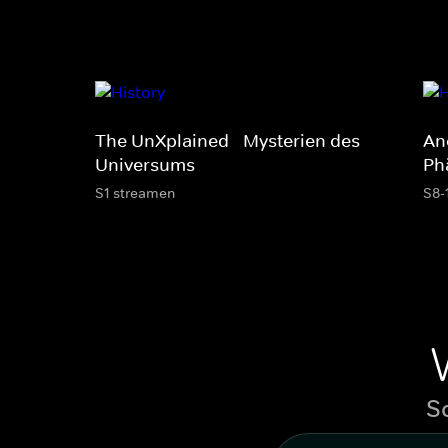
The UnXplained - Mysterien des
Anc
Universums
Ph
S1 streamen
S8-
S