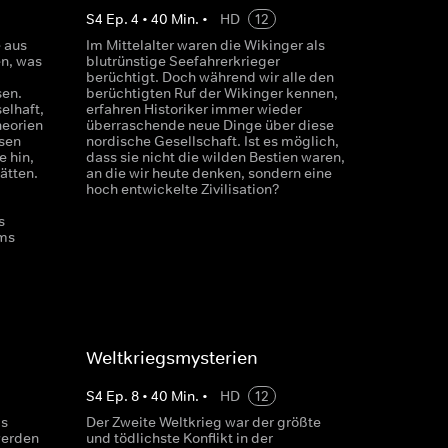
S
4
Ep.
4
•
40
Min.
•
HD
12
e aus
Im Mittelalter waren die Wikinger als
en, was
blutrünstige Seefahrerkrieger
berüchtigt. Doch während wir alle den
sen.
berüchtigten Ruf der Wikinger kennen,
elhaft,
erfahren Historiker immer wieder
heorien
überraschende neue Dinge über diese
sen
nordische Gesellschaft. Ist es möglich,
e hin,
dass sie nicht die wilden Bestien waren,
ätten.
an die wir heute denken, sondern eine
hoch entwickelte Zivilisation?
s
ms
Weltkriegsmysterien
S
4
Ep.
8
•
40
Min.
•
HD
12
ls
Der Zweite Weltkrieg war der größte
werden
und tödlichste Konflikt in der