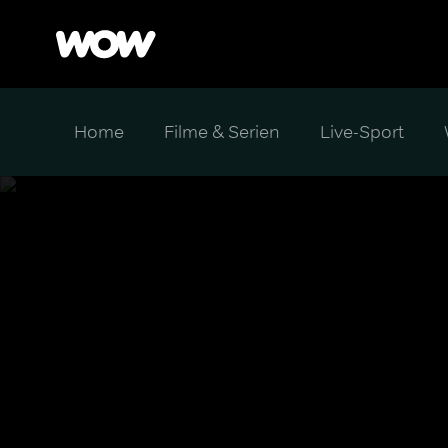
Home
Filme & Serien
Live-Sport