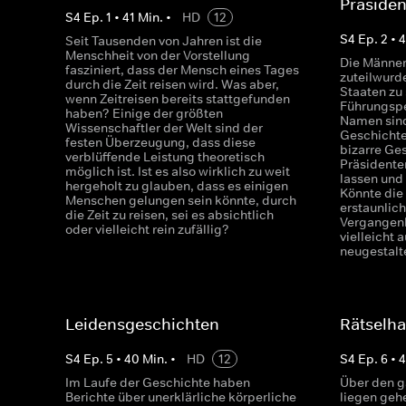
Präside
S
4
Ep.
1
•
41
Min.
•
HD
12
S
4
Ep.
2
•
Seit Tausenden von Jahren ist die
Menschheit von der Vorstellung
Die Männer
fasziniert, dass der Mensch eines Tages
zuteilwurde
durch die Zeit reisen wird. Was aber,
Staaten zu
wenn Zeitreisen bereits stattgefunden
Führungspe
haben? Einige der größten
Namen sind
Wissenschaftler der Welt sind der
Geschichte 
festen Überzeugung, dass diese
bizarre Ge
verblüffende Leistung theoretisch
Präsidenten
möglich ist. Ist es also wirklich zu weit
lassen und
hergeholt zu glauben, dass es einigen
Könnte die
Menschen gelungen sein könnte, durch
erstaunlic
die Zeit zu reisen, sei es absichtlich
Vergangenh
oder vielleicht rein zufällig?
vielleicht 
neugestalt
Leidensgeschichten
Rätselha
S
4
Ep.
5
•
40
Min.
•
HD
12
S
4
Ep.
6
•
Im Laufe der Geschichte haben
Über den g
Berichte über unerklärliche körperliche
liegen gehe