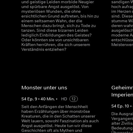
und geistige Leiden morbide Neugier
sandigen W
und spürbare Angst ausgelöst. Von
hoch aufra
mysteriösen Wunden, die ohne
im Herzen 
ersichtlichen Grund auftreten, bis hin zu
sind. Dies
einem seltsamen Wahn, der die
stumme Wäc
Menschen dazu bringt, sich zu Tode zu
deren wahr
tanzen. Sind diese bizarren Leiden
ausgelöscht
lediglich Einbildungen des Geistes?
moderne Ar
Oder könnten sie von unsichtbaren
entschlüsse
Kräften herrühren, die sich unserem
Meisterwe
Verständnis entziehen?
Monster unter uns
Geheimn
Imperie
S
4
Ep.
9
•
40
Min.
•
HD
12
S
4
Ep.
10
•
Seit den Anfängen der Menschheit
haben Erzählungen über monströse
Die Ausgra
Kreaturen, die in den Schatten unserer
Vergangenhe
Welt lauern, sowohl Faszination als auch
alter Zivil
Angst ausgelöst. Heute tun wir diese
Bedeutung
Geschichten oft als Mythen und
Überreste 