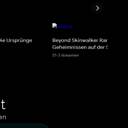
 Die Ursprünge
Beyond Skinwalker Ranch -
Geheimnissen auf der Spur
S1-3 streamen
t
en