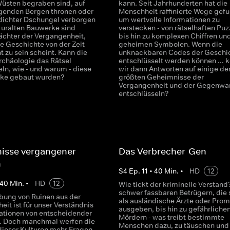
üsten begraben sind, auf
kann. Seit Jahrhunderten hat die
genden Bergen thronen oder
Menschheit raffinierte Wege gef
dichter Dschungel verborgen
um wertvolle Informationen zu
e uralten Bauwerke sind
verstecken - von rätselhaften Puz
hter der Vergangenheit,
bis hin zu komplexen Chiffren un
e Geschichte von der Zeit
geheimen Symbolen. Wenn die
 zu sein scheint. Kann die
unknackbaren Codes der Geschi
chäologie das Rätsel
entschlüsselt werden können ... 
ln, wie - und warum - diese
wir dann Antworten auf einige de
rke gebaut wurden?
größten Geheimnisse der
Vergangenheit und der Gegenwa
entschlüsseln?
isse vergangener
Das Verbrecher-Gen
n
S
4
Ep.
11
•
40
Min.
•
HD
12
40
Min.
•
HD
12
Wie tickt der kriminelle Verstand
schwer fassbaren Betrügern, die 
bung von Ruinen aus der
als ausländische Ärzte oder Prom
it ist für unser Verständnis
ausgeben, bis hin zu gefährliche
isationen von entscheidender
Mördern - was treibt bestimmte
. Doch manchmal werfen die
Menschen dazu, zu täuschen und
dieser Kulturen mehr Fragen