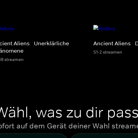
ient Aliens - Unerklärliche
Ancient Aliens -
änomene
S1-2 streamen
18 streamen
Wähl, was zu dir pass
ofort auf dem Gerät deiner Wahl stream