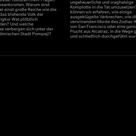
ungeheuerliche und waghalsige
e beantworten. Warum sind
Komplotte in die Tat umzusetzen
el einst große Reiche wie die
können wir erfahren, wie einige
das blühende Volk der
ausgeklügelte Verbrechen, wie d
ngkor Wat plötzlich
verwirrenden Morde des Zodiac-K
den? Und welche
von San Francisco oder eine geni
e verbergen sich unter der
Flucht aus Alcatraz, in die Wege g
römischen Stadt Pompeji?
und schließlich durchgeführt wu