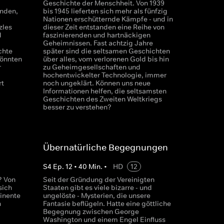
Geschichte der Menschheit. Von 1939
unden,
bis 1945 lieferten sich mehr als fünfzig
Nationen erschütternde Kämpfe - und in
zles
dieser Zeit entstanden eine Reihe von
d
faszinierenden und hartnäckigen
Geheimnissen. Fast achtzig Jahre
chte
später sind die seltsamen Geschichten
könnten
über alles, vom verlorenen Gold bis hin
r
zu Geheimgesellschaften und
hochentwickelter Technologie, immer
rt
noch ungeklärt. Können uns neue
Informationen helfen, die seltsamsten
Geschichten des Zweiten Weltkriegs
besser zu verstehen?
Übernatürliche Begegnungen
S
4
Ep.
12
•
40
Min.
•
HD
12
? Von
Seit der Gründung der Vereinigten
sich
Staaten gibt es viele bizarre - und
inente
ungelöste - Mysterien, die unsere
n
Fantasie beflügeln. Hatte eine göttliche
Begegnung zwischen George
Washington und einem Engel Einfluss