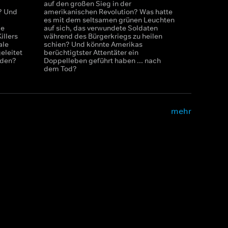
auf den großen Sieg in der
? Und
amerikanischen Revolution? Was hatte
es mit dem seltsamen grünen Leuchten
ie
auf sich, das verwundete Soldaten
illers
während des Bürgerkriegs zu heilen
ale
schien? Und könnte Amerikas
eleitet
berüchtigtster Attentäter ein
rden?
Doppelleben geführt haben ... nach
dem Tod?
mehr