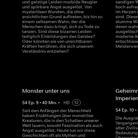
und geistige Leiden morbide Neugier
sandigen W
und spürbare Angst ausgelöst. Von
hoch aufra
mysteriösen Wunden, die ohne
im Herzen 
ersichtlichen Grund auftreten, bis hin zu
sind. Dies
einem seltsamen Wahn, der die
stumme Wäc
Menschen dazu bringt, sich zu Tode zu
deren wahr
tanzen. Sind diese bizarren Leiden
ausgelöscht
lediglich Einbildungen des Geistes?
moderne Ar
Oder könnten sie von unsichtbaren
entschlüsse
Kräften herrühren, die sich unserem
Meisterwe
Verständnis entziehen?
Monster unter uns
Geheimn
Imperie
S
4
Ep.
9
•
40
Min.
•
HD
12
S
4
Ep.
10
•
Seit den Anfängen der Menschheit
haben Erzählungen über monströse
Die Ausgra
Kreaturen, die in den Schatten unserer
Vergangenhe
Welt lauern, sowohl Faszination als auch
alter Zivil
Angst ausgelöst. Heute tun wir diese
Bedeutung
Geschichten oft als Mythen und
Überreste 