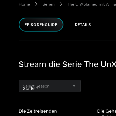
Home
Serien
The UnXplained mit Willi
EPISODENGUIDE
DETAILS
Stream die Serie The UnXp
Select Season
Die Zeitreisenden
Die Gehe