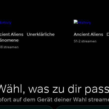
ient Aliens - Unerklärliche
Ancient Aliens -
änomene
S1-2 streamen
18 streamen
Wähl, was zu dir pass
ofort auf dem Gerät deiner Wahl stream