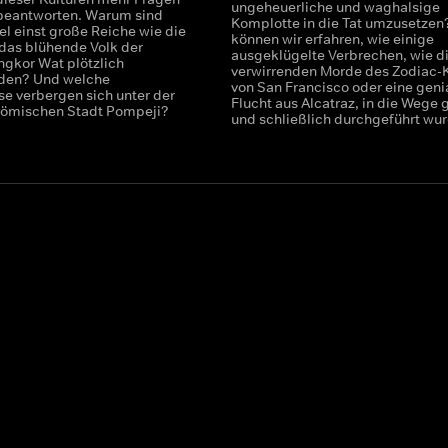
ungeheuerliche und waghalsige
e beantworten. Warum sind
Komplotte in die Tat umzusetzen
el einst große Reiche wie die
können wir erfahren, wie einige
das blühende Volk der
ausgeklügelte Verbrechen, wie d
ngkor Wat plötzlich
verwirrenden Morde des Zodiac-K
den? Und welche
von San Francisco oder eine geni
e verbergen sich unter der
Flucht aus Alcatraz, in die Wege g
römischen Stadt Pompeji?
und schließlich durchgeführt wu