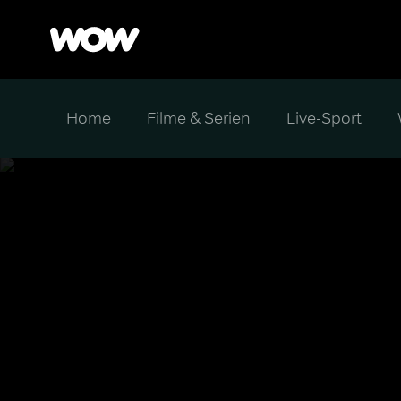
Home
Filme & Serien
Live-Sport