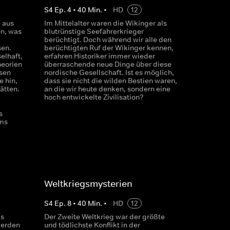
S
4
Ep.
4
•
40
Min.
•
HD
12
e aus
Im Mittelalter waren die Wikinger als
en, was
blutrünstige Seefahrerkrieger
berüchtigt. Doch während wir alle den
sen.
berüchtigten Ruf der Wikinger kennen,
elhaft,
erfahren Historiker immer wieder
heorien
überraschende neue Dinge über diese
sen
nordische Gesellschaft. Ist es möglich,
e hin,
dass sie nicht die wilden Bestien waren,
ätten.
an die wir heute denken, sondern eine
hoch entwickelte Zivilisation?
s
ms
Weltkriegsmysterien
S
4
Ep.
8
•
40
Min.
•
HD
12
ls
Der Zweite Weltkrieg war der größte
werden
und tödlichste Konflikt in der