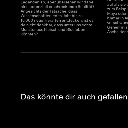
Legenden ab, aber übersehen wir dabei
auf als si
eine potenziell erschreckende Realität?
zum Beispi
Angesichts der Tatsache, dass
Maya oder 
Wissenschaftler jedes Jahr bis zu
Khmer in A
18.000 neue Tierarten entdecken, ist es
verschwun
da nicht denkbar, dass unter uns echte
Geheimniss
Monster aus Fleisch und Blut leben
Asche der 
könnten?
Das könnte dir auch gefallen