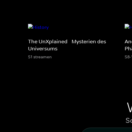
The UnXplained - Mysterien des
Anc
Universums
Ph
S1 streamen
S8-
S