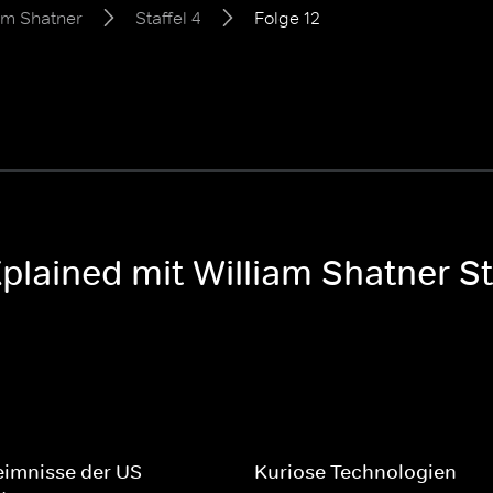
am Shatner
Staffel 4
Folge 12
lained mit William Shatner St
imnisse der US-
Kuriose Technologien