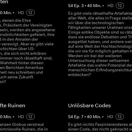
nten
S
4
Ep.
3
•
40
Min.
•
HD
12
40
Min.
•
HD
12
Es gibt viele rätselhafte Artefakt
aller Welt, die alles in Frage stell
, denen die Ehre
wir über die technologischen
, Präsident der Vereinigten
Fähigkeiten unserer Urahnen wis
 sein, werden als angesehene
Einige antike Objekte sind so räts
rsönlichkeiten gefeiert, ihre
dass sie endlose Debatten und T
 in den Annalen der
ausgelöst haben, und andere wei
verewigt. Aber es gibt viele
auf eine Welt der Hochtechnologi
schichten über US-
die wir nie für möglich gehalten h
, die sich nicht erklären
Werden wir bei der weiteren
 immer noch rätselhaft sind.
Untersuchung dieser seltsamen
 Wahrheit hinter diesen
Artefakte das wahre Potenzial de
hen Berichten Amerikas
menschlichen Erfindungsreichtu
eit neu schreiben und
entdecken?
auch seine Zukunft
en?
fte Ruinen
Unlösbare Codes
40
Min.
•
HD
12
S
4
Ep.
7
•
40
Min.
•
HD
12
anzen Globus verstreut
Es gibt nichts Faszinierenderes a
imnisvolle Ruinen, die in
einen Code, der nicht geknackt 