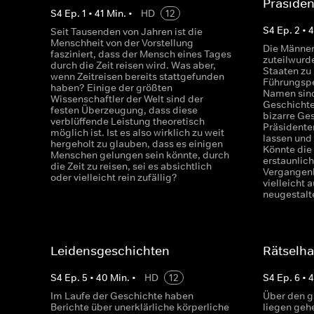
Präside
S
4
Ep.
1
•
41
Min.
•
HD
12
S
4
Ep.
2
•
Seit Tausenden von Jahren ist die
Menschheit von der Vorstellung
Die Männer
fasziniert, dass der Mensch eines Tages
zuteilwurde
durch die Zeit reisen wird. Was aber,
Staaten zu
wenn Zeitreisen bereits stattgefunden
Führungspe
haben? Einige der größten
Namen sind
Wissenschaftler der Welt sind der
Geschichte 
festen Überzeugung, dass diese
bizarre Ge
verblüffende Leistung theoretisch
Präsidenten
möglich ist. Ist es also wirklich zu weit
lassen und
hergeholt zu glauben, dass es einigen
Könnte die
Menschen gelungen sein könnte, durch
erstaunlic
die Zeit zu reisen, sei es absichtlich
Vergangenh
oder vielleicht rein zufällig?
vielleicht 
neugestalt
Leidensgeschichten
Rätselha
S
4
Ep.
5
•
40
Min.
•
HD
12
S
4
Ep.
6
•
Im Laufe der Geschichte haben
Über den g
Berichte über unerklärliche körperliche
liegen gehe