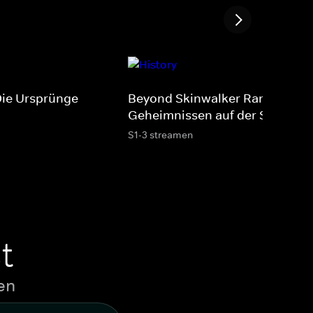
 Die Ursprünge
Beyond Skinwalker Ranch -
Geheimnissen auf der Spur
S1-3 streamen
t
en