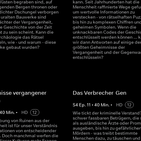
üsten begraben sind, auf
kann. Seit Jahrhunderten hat die
genden Bergen thronen oder
Menschheit raffinierte Wege gef
dichter Dschungel verborgen
um wertvolle Informationen zu
e uralten Bauwerke sind
verstecken - von rätselhaften Puz
hter der Vergangenheit,
bis hin zu komplexen Chiffren un
e Geschichte von der Zeit
geheimen Symbolen. Wenn die
 zu sein scheint. Kann die
unknackbaren Codes der Geschi
chäologie das Rätsel
entschlüsselt werden können ... 
ln, wie - und warum - diese
wir dann Antworten auf einige de
rke gebaut wurden?
größten Geheimnisse der
Vergangenheit und der Gegenwa
entschlüsseln?
isse vergangener
Das Verbrecher-Gen
n
S
4
Ep.
11
•
40
Min.
•
HD
12
40
Min.
•
HD
12
Wie tickt der kriminelle Verstand
schwer fassbaren Betrügern, die 
bung von Ruinen aus der
als ausländische Ärzte oder Prom
it ist für unser Verständnis
ausgeben, bis hin zu gefährliche
isationen von entscheidender
Mördern - was treibt bestimmte
. Doch manchmal werfen die
Menschen dazu, zu täuschen und
dieser Kulturen mehr Fragen