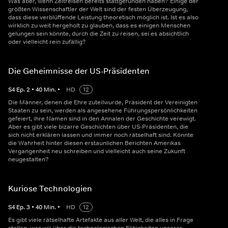
Was aber, wenn Zeitreisen bereits stattgefunden haben? Einige der
größten Wissenschaftler der Welt sind der festen Überzeugung,
dass diese verblüffende Leistung theoretisch möglich ist. Ist es also
wirklich zu weit hergeholt zu glauben, dass es einigen Menschen
gelungen sein könnte, durch die Zeit zu reisen, sei es absichtlich
oder vielleicht rein zufällig?
Die Geheimnisse der US-Präsidenten
S
4
Ep.
2
•
40
Min.
•
HD
12
Die Männer, denen die Ehre zuteilwurde, Präsident der Vereinigten
Staaten zu sein, werden als angesehene Führungspersönlichkeiten
gefeiert, ihre Namen sind in den Annalen der Geschichte verewigt.
Aber es gibt viele bizarre Geschichten über US-Präsidenten, die
sich nicht erklären lassen und immer noch rätselhaft sind. Könnte
die Wahrheit hinter diesen erstaunlichen Berichten Amerikas
Vergangenheit neu schreiben und vielleicht auch seine Zukunft
neugestalten?
Kuriose Technologien
S
4
Ep.
3
•
40
Min.
•
HD
12
Es gibt viele rätselhafte Artefakte aus aller Welt, die alles in Frage