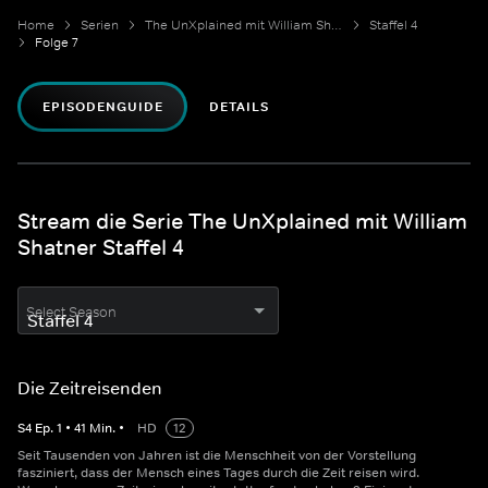
Home
Serien
The UnXplained mit William Shatner
Staffel 4
Folge 7
EPISODENGUIDE
DETAILS
Stream die Serie The UnXplained mit William
Shatner Staffel 4
Select Season
Die Zeitreisenden
S
4
Ep.
1
•
41
Min.
•
HD
12
Seit Tausenden von Jahren ist die Menschheit von der Vorstellung
fasziniert, dass der Mensch eines Tages durch die Zeit reisen wird.