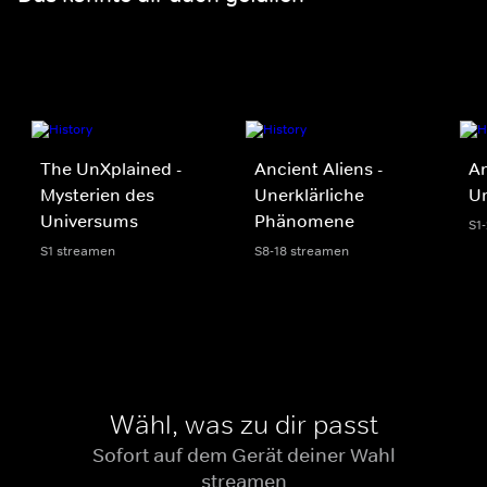
The UnXplained -
Ancient Aliens -
An
Mysterien des
Unerklärliche
U
Universums
Phänomene
S1
S1 streamen
S8-18 streamen
Wähl, was zu dir passt
Sofort auf dem Gerät deiner Wahl
streamen