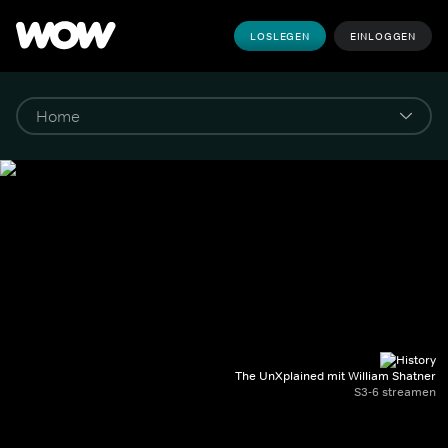
LOSLEGEN
EINLOGGEN
The UnXplained mit William Shatner
S3-6 streamen