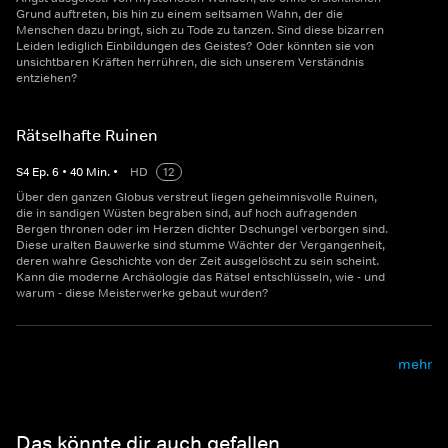
Grund auftreten, bis hin zu einem seltsamen Wahn, der die
Menschen dazu bringt, sich zu Tode zu tanzen. Sind diese bizarren
Leiden lediglich Einbildungen des Geistes? Oder könnten sie von
unsichtbaren Kräften herrühren, die sich unserem Verständnis
entziehen?
Rätselhafte Ruinen
S
4
Ep.
6
•
40
Min.
•
HD
12
Über den ganzen Globus verstreut liegen geheimnisvolle Ruinen,
die in sandigen Wüsten begraben sind, auf hoch aufragenden
Bergen thronen oder im Herzen dichter Dschungel verborgen sind.
Diese uralten Bauwerke sind stumme Wächter der Vergangenheit,
deren wahre Geschichte von der Zeit ausgelöscht zu sein scheint.
Kann die moderne Archäologie das Rätsel entschlüsseln, wie - und
warum - diese Meisterwerke gebaut wurden?
mehr
Das könnte dir auch gefallen