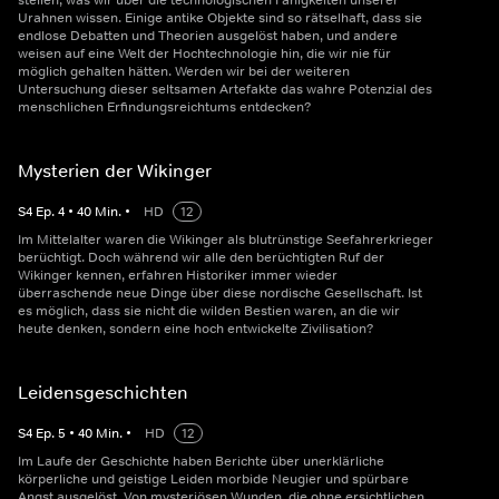
stellen, was wir über die technologischen Fähigkeiten unserer
Urahnen wissen. Einige antike Objekte sind so rätselhaft, dass sie
endlose Debatten und Theorien ausgelöst haben, und andere
weisen auf eine Welt der Hochtechnologie hin, die wir nie für
möglich gehalten hätten. Werden wir bei der weiteren
Untersuchung dieser seltsamen Artefakte das wahre Potenzial des
menschlichen Erfindungsreichtums entdecken?
Mysterien der Wikinger
S
4
Ep.
4
•
40
Min.
•
HD
12
Im Mittelalter waren die Wikinger als blutrünstige Seefahrerkrieger
berüchtigt. Doch während wir alle den berüchtigten Ruf der
Wikinger kennen, erfahren Historiker immer wieder
überraschende neue Dinge über diese nordische Gesellschaft. Ist
es möglich, dass sie nicht die wilden Bestien waren, an die wir
heute denken, sondern eine hoch entwickelte Zivilisation?
Leidensgeschichten
S
4
Ep.
5
•
40
Min.
•
HD
12
Im Laufe der Geschichte haben Berichte über unerklärliche
körperliche und geistige Leiden morbide Neugier und spürbare
Angst ausgelöst. Von mysteriösen Wunden, die ohne ersichtlichen