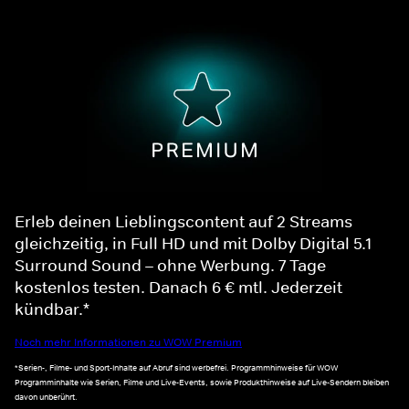
Erleb deinen Lieblingscontent auf 2 Streams
gleichzeitig, in Full HD und mit Dolby Digital 5.1
Surround Sound – ohne Werbung. 7 Tage
kostenlos testen. Danach 6 € mtl. Jederzeit
kündbar.*
Noch mehr Informationen zu WOW Premium
*Serien-, Filme- und Sport-Inhalte auf Abruf sind werbefrei. Programmhinweise für WOW
Programminhalte wie Serien, Filme und Live-Events, sowie Produkthinweise auf Live-Sendern bleiben
davon unberührt.