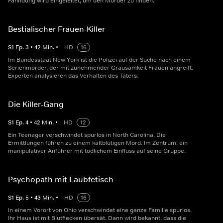
Fahndung wird eingeleitet, um den Mörder zu finden.
Bestialischer Frauen-Killer
S
1
Ep.
3
•
42
Min.
•
HD
16
Im Bundesstaat New York ist die Polizei auf der Suche nach einem
Serienmörder, der mit zunehmender Grausamkeit Frauen angreift.
Experten analysieren das Verhalten des Täters.
Die Killer-Gang
S
1
Ep.
4
•
42
Min.
•
HD
12
Ein Teenager verschwindet spurlos in North Carolina. Die
Ermittlungen führen zu einem kaltblütigen Mord. Im Zentrum: ein
manipulativer Anführer mit tödlichem Einfluss auf seine Gruppe.
Psychopath mit Laubfetisch
S
1
Ep.
5
•
43
Min.
•
HD
16
In einem Vorort von Ohio verschwindet eine ganze Familie spurlos.
Ihr Haus ist mit Blutflecken übersät. Dann wird bekannt, dass die