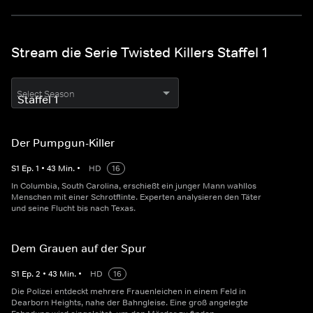
Stream die Serie Twisted Killers Staffel 1
Select Season
Der Pumpgun-Killer
S
1
Ep.
1
•
43
Min.
•
HD
16
In Columbia, South Carolina, erschießt ein junger Mann wahllos
Menschen mit einer Schrotflinte. Experten analysieren den Täter
und seine Flucht bis nach Texas.
Dem Grauen auf der Spur
S
1
Ep.
2
•
43
Min.
•
HD
16
Die Polizei entdeckt mehrere Frauenleichen in einem Feld in
Dearborn Heights, nahe der Bahngleise. Eine groß angelegte