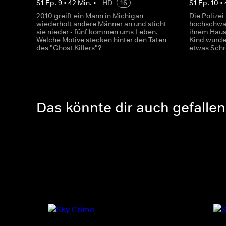
S
1
Ep.
9
•
42
Min.
•
HD
16
S
1
Ep.
10
•
2010 greift ein Mann in Michigan
Die Polizei
wiederholt andere Männer an und sticht
hochschwan
sie nieder - fünf kommen ums Leben.
ihrem Haus
Welche Motive stecken hinter den Taten
Kind wurde
des "Ghost Killers"?
etwas Schr
Das könnte dir auch gefallen