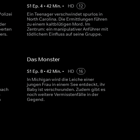
S
1
Ep.
4
•
42
Min.
•
HD
12
olizei
Ein Teenager verschwindet spurlos in
North Carolina. Die Ermittlungen führen
der
zu einem kaltblütigen Mord. Im
perten
Zentrum: ein manipulativer Anführer mit
ers.
tödlichem Einfluss auf seine Gruppe.
Das Monster
S
1
Ep.
8
•
42
Min.
•
HD
16
In Michigan wird die Leiche einer
jungen Frau in einem See entdeckt, ihr
nach
Baby ist verschwunden. Zudem gibt es
n
noch weitere Vermisstenfälle in der
n
Gegend.