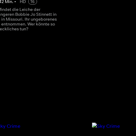
42
Min.
•
HD
16
 findet die Leiche der
geren Bobbie Jo Stinnett in
 in Missouri. Ihr ungeborenes
 entnommen. Wer könnte so
eckliches tun?