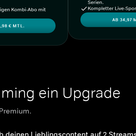
Serien.
Kompletter Live-Spor
igen Kombi-Abo mit
AB 34,97 
,98 € MTL.
aming ein Upgrade
 Premium.
b deinen Lieblingscontent auf 2 Streams 