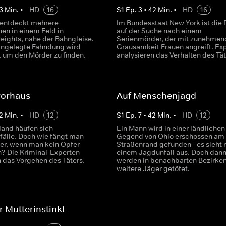
3
Min.
•
HD
16
S
1
Ep.
3
•
42
Min.
•
HD
16
i entdeckt mehrere
Im Bundesstaat New York ist die P
hen in einem Feld in
auf der Suche nach einem
eights, nahe der Bahngleise.
Serienmörder, der mit zunehmen
angelegte Fahndung wird
Grausamkeit Frauen angreift. Ex
, um den Mörder zu finden.
analysieren das Verhalten des Tät
rorhaus
Auf Menschenjagd
2
Min.
•
HD
12
S
1
Ep.
7
•
42
Min.
•
HD
12
land häufen sich
Ein Mann wird in einer ländlichen
fälle. Doch wie fängt man
Gegend von Ohio erschossen am
er, wenn man kein Opfer
Straßenrand gefunden - es sieht 
n? Die Kriminal-Experten
einem Jagdunfall aus. Doch dan
n das Vorgehen des Täters.
werden in benachbarten Bezirke
weitere Jäger getötet.
r Mutterinstinkt