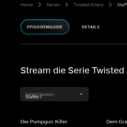
Home
Serien
Twisted Killers
Staff
EPISODENGUIDE
DETAILS
Stream die Serie Twisted 
Select Season
Der Pumpgun-Killer
Dem Gra