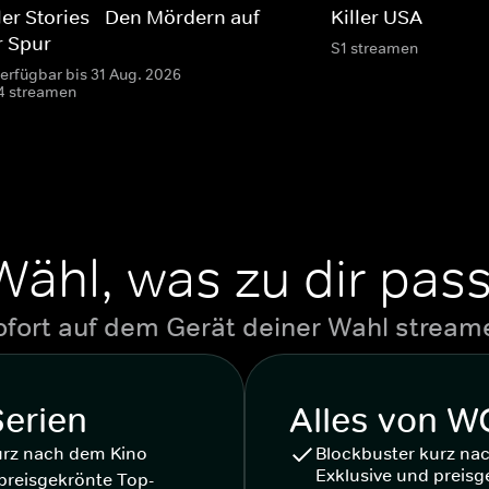
ler Stories - Den Mördern auf
Killer USA
r Spur
S1 streamen
verfügbar bis 31 Aug. 2026
4 streamen
Wähl, was zu dir pass
ofort auf dem Gerät deiner Wahl stream
Serien
Alles von 
urz nach dem Kino
Blockbuster kurz na
Exklusive und preisg
preisgekrönte Top-