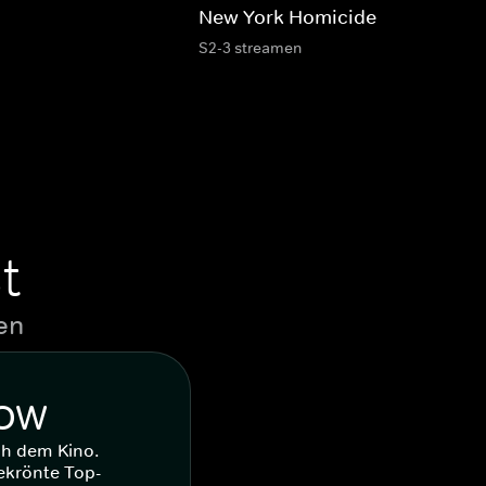
New York Homicide
S2-3 streamen
t
en
WOW
ch dem Kino.
ekrönte Top-