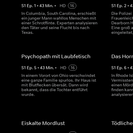
S
1
Ep.
1
•
43
Min.
•
HD
16
S
1
Ep.
2
•
4
In Columbia, South Carolina, erschießt
Die Polize
ein junger Mann wahllos Menschen mit
Frauenleic
einer Schrotflinte. Experten analysieren
Dearborn H
den Täter und seine Flucht bis nach
Eine groß 
Texas.
eingeleitet
Psychopath mit Laubfetisch
Das Hor
S
1
Ep.
5
•
43
Min.
•
HD
16
S
1
Ep.
6
•
4
In einem Vorort von Ohio verschwindet
In Rhode Is
eine ganze Familie spurlos. Ihr Haus ist
Vermissten
mit Blutflecken übersät. Dann wird
einen Mörd
bekannt, dass die Tochter entführt
finden kan
wurde.
analysiere
Eiskalte Mordlust
Tödliche