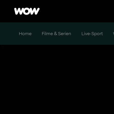
Home
Filme & Serien
Live-Sport