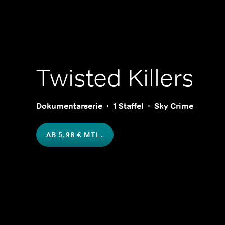
Twisted Killers
Dokumentarserie
1 Staffel
Sky Crime
AB 5,98 € MTL.