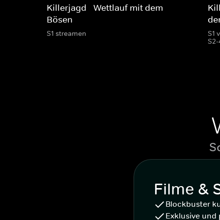
Killerjagd - Wettlauf mit dem
Kil
Bösen
de
S1 streamen
S1 
S2-
S
Filme & 
Blockbuster k
Exklusive und 