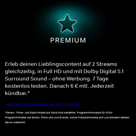
Erleb deinen Lieblingscontent auf 2 Streams
gleichzeitig, in Full HD und mit Dolby Digital 5.1
Surround Sound – ohne Werbung. 7 Tage
kostenlos testen. Danach 6 € mtl. Jederzeit
kündbar.*
Noch mehr Informationen zu WOW Premium
*Serien-, Filme- und Sport-Inhalte auf Abruf sind werbefrei. Programmhinweise für WOW
Programminhalte wie Serien, Filme und Live-Events, sowie Produkthinweise auf Live-Sendern bleiben
davon unberührt.