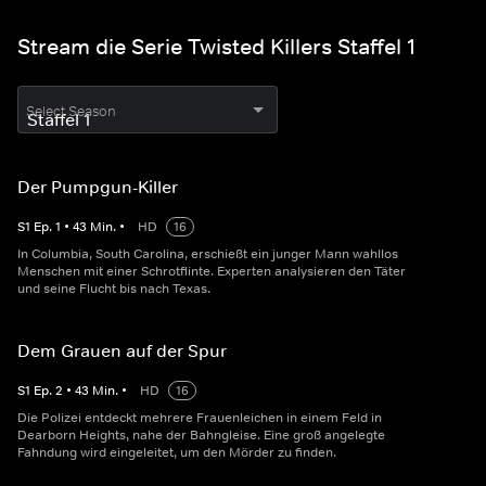
Stream die Serie Twisted Killers Staffel 1
Select Season
Der Pumpgun-Killer
S
1
Ep.
1
•
43
Min.
•
HD
16
In Columbia, South Carolina, erschießt ein junger Mann wahllos
Menschen mit einer Schrotflinte. Experten analysieren den Täter
und seine Flucht bis nach Texas.
Dem Grauen auf der Spur
S
1
Ep.
2
•
43
Min.
•
HD
16
Die Polizei entdeckt mehrere Frauenleichen in einem Feld in
Dearborn Heights, nahe der Bahngleise. Eine groß angelegte
Fahndung wird eingeleitet, um den Mörder zu finden.