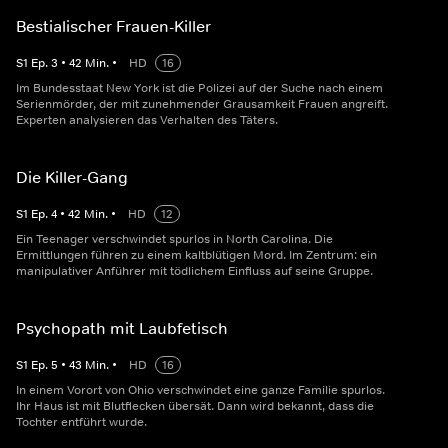
Bestialischer Frauen-Killer
S
1
Ep.
3
•
42
Min.
•
HD
16
Im Bundesstaat New York ist die Polizei auf der Suche nach einem
Serienmörder, der mit zunehmender Grausamkeit Frauen angreift.
Experten analysieren das Verhalten des Täters.
Die Killer-Gang
S
1
Ep.
4
•
42
Min.
•
HD
12
Ein Teenager verschwindet spurlos in North Carolina. Die
Ermittlungen führen zu einem kaltblütigen Mord. Im Zentrum: ein
manipulativer Anführer mit tödlichem Einfluss auf seine Gruppe.
Psychopath mit Laubfetisch
S
1
Ep.
5
•
43
Min.
•
HD
16
In einem Vorort von Ohio verschwindet eine ganze Familie spurlos.
Ihr Haus ist mit Blutflecken übersät. Dann wird bekannt, dass die
Tochter entführt wurde.