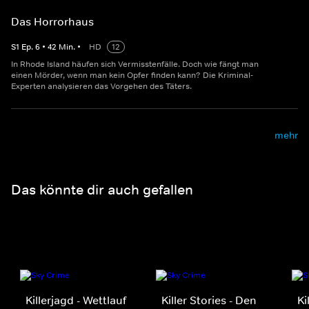
Das Horrorhaus
S
1
Ep.
6
•
42
Min.
•
HD
12
In Rhode Island häufen sich Vermisstenfälle. Doch wie fängt man
einen Mörder, wenn man kein Opfer finden kann? Die Kriminal-
Experten analysieren das Vorgehen des Täters.
mehr
Das könnte dir auch gefallen
Killerjagd - Wettlauf
Killer Stories - Den
Ki