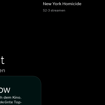
New York Homicide
S2-3 streamen
t
en
WOW
ch dem Kino.
ekrönte Top-