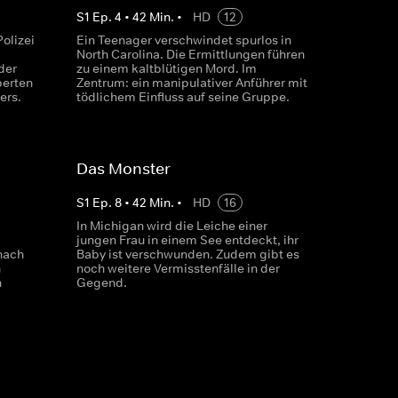
S
1
Ep.
4
•
42
Min.
•
HD
12
olizei
Ein Teenager verschwindet spurlos in
North Carolina. Die Ermittlungen führen
der
zu einem kaltblütigen Mord. Im
perten
Zentrum: ein manipulativer Anführer mit
ers.
tödlichem Einfluss auf seine Gruppe.
Das Monster
S
1
Ep.
8
•
42
Min.
•
HD
16
In Michigan wird die Leiche einer
jungen Frau in einem See entdeckt, ihr
nach
Baby ist verschwunden. Zudem gibt es
n
noch weitere Vermisstenfälle in der
n
Gegend.