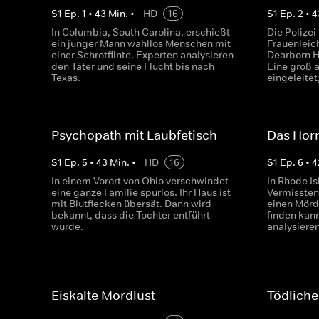
S
1
Ep.
1
•
43
Min.
•
HD
16
S
1
Ep.
2
•
4
In Columbia, South Carolina, erschießt
Die Polize
ein junger Mann wahllos Menschen mit
Frauenleic
einer Schrotflinte. Experten analysieren
Dearborn H
den Täter und seine Flucht bis nach
Eine groß 
Texas.
eingeleitet
Psychopath mit Laubfetisch
Das Hor
S
1
Ep.
5
•
43
Min.
•
HD
16
S
1
Ep.
6
•
4
In einem Vorort von Ohio verschwindet
In Rhode Is
eine ganze Familie spurlos. Ihr Haus ist
Vermissten
mit Blutflecken übersät. Dann wird
einen Mörd
bekannt, dass die Tochter entführt
finden kan
wurde.
analysiere
Eiskalte Mordlust
Tödliche