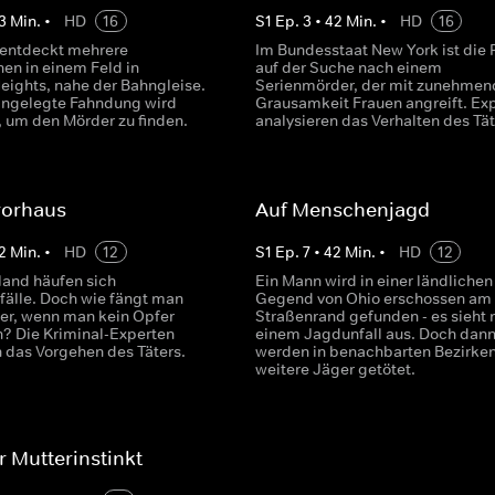
3
Min.
•
HD
16
S
1
Ep.
3
•
42
Min.
•
HD
16
i entdeckt mehrere
Im Bundesstaat New York ist die P
hen in einem Feld in
auf der Suche nach einem
eights, nahe der Bahngleise.
Serienmörder, der mit zunehmen
angelegte Fahndung wird
Grausamkeit Frauen angreift. Ex
, um den Mörder zu finden.
analysieren das Verhalten des Tät
rorhaus
Auf Menschenjagd
2
Min.
•
HD
12
S
1
Ep.
7
•
42
Min.
•
HD
12
land häufen sich
Ein Mann wird in einer ländlichen
fälle. Doch wie fängt man
Gegend von Ohio erschossen am
er, wenn man kein Opfer
Straßenrand gefunden - es sieht 
n? Die Kriminal-Experten
einem Jagdunfall aus. Doch dan
n das Vorgehen des Täters.
werden in benachbarten Bezirke
weitere Jäger getötet.
r Mutterinstinkt