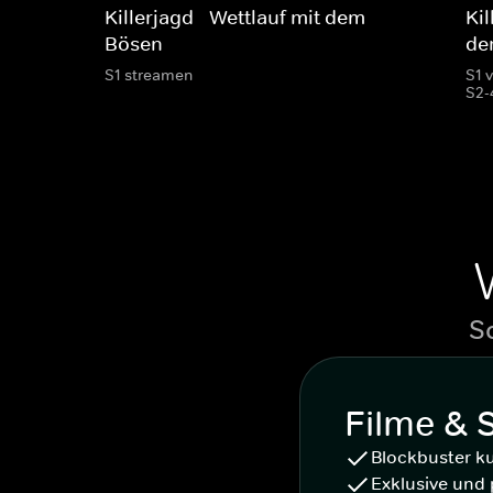
Killerjagd - Wettlauf mit dem
Kil
Bösen
de
S1 streamen
S1 
S2-
S
Filme & 
Blockbuster k
Exklusive und 