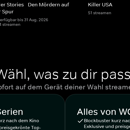
ler Stories - Den Mördern auf
Killer USA
r Spur
S1 streamen
verfügbar bis 31 Aug. 2026
4 streamen
Wähl, was zu dir pass
ofort auf dem Gerät deiner Wahl stream
Serien
Alles von 
urz nach dem Kino
Blockbuster kurz na
Exklusive und preisg
preisgekrönte Top-