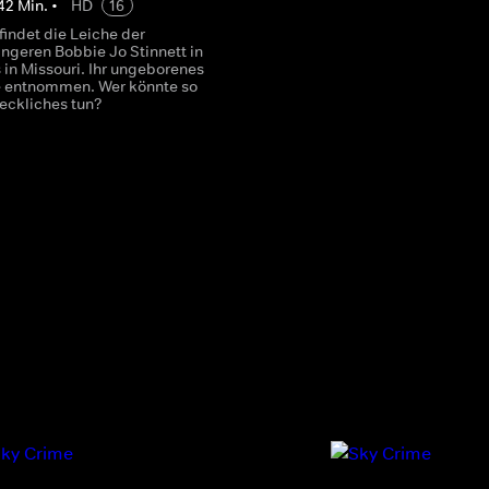
42
Min.
•
HD
16
 findet die Leiche der
geren Bobbie Jo Stinnett in
 in Missouri. Ihr ungeborenes
 entnommen. Wer könnte so
eckliches tun?