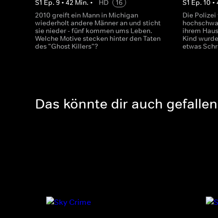
S
1
Ep.
9
•
42
Min.
•
HD
16
S
1
Ep.
10
•
2010 greift ein Mann in Michigan
Die Polizei
wiederholt andere Männer an und sticht
hochschwan
sie nieder - fünf kommen ums Leben.
ihrem Haus
Welche Motive stecken hinter den Taten
Kind wurde
des "Ghost Killers"?
etwas Schr
Das könnte dir auch gefallen