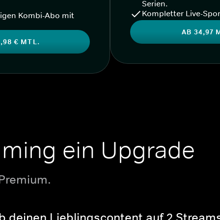
Serien.
Kompletter Live-Spor
igen Kombi-Abo mit
AB 34,97 
,98 € MTL.
aming ein Upgrade
 Premium.
b deinen Lieblingscontent auf 2 Streams 