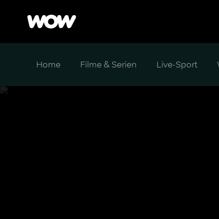
Home
Filme & Serien
Live-Sport