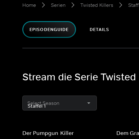
Home
Serien
Twisted Killers
Staff
EPISODENGUIDE
DETAILS
Stream die Serie Twisted K
Select Season
Der Pumpgun-Killer
Dem Gra