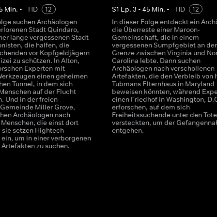
5
Min.
•
HD
12
S
1
Ep.
3
•
45
Min.
•
HD
12
Folge suchen Archäologen
In dieser Folge entdeckt ein Arc
erlorenen Stadt Quindaro,
die Überreste einer Maroon-
iner lange vergessenen Stadt
Gemeinschaft, die in einem
onisten, die halfen, die
vergessenen Sumpfgebiet an der
uchenden vor Kopfgeldjägern
Grenze zwischen Virginia und No
izei zu schützen. In Alton,
Carolina lebte. Dann suchen
rforschen Experten mit
Archäologen nach verschollenen
Werkzeugen einen geheimen
Artefakten, die den Verbleib von 
hen Tunnel, in dem sich
Tubmans Elternhaus in Maryland
 Menschen auf der Flucht
beweisen könnten, während Expe
. Und in der freien
einen Friedhof in Washington, D.C
Gemeinde Miller Grove,
erforschen, auf dem sich
uchen Archäologen nach
Freiheitssuchende unter den Tot
 Menschen, die einst dort
versteckten, um der Gefangenna
 sie setzen Hightech-
entgehen.
ein, um in einer verborgenen
 Artefakten zu suchen.