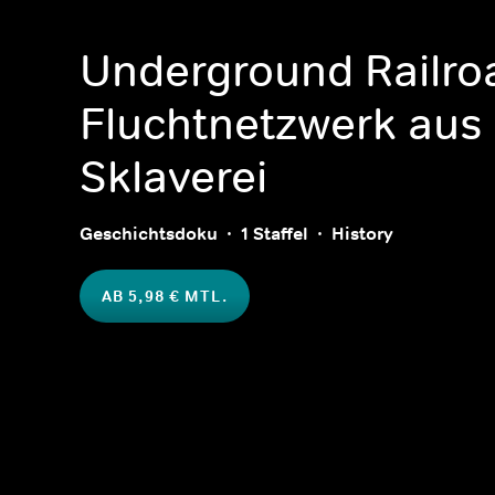
Underground Railroa
Fluchtnetzwerk aus
Sklaverei
Geschichtsdoku
1 Staffel
History
AB 5,98 € MTL.