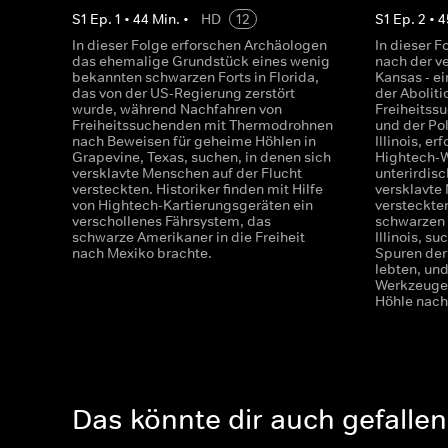
S
1
Ep.
1
•
44
Min.
•
HD
12
S
1
Ep.
2
•
4
In dieser Folge erforschen Archäologen
In dieser 
das ehemalige Grundstück eines wenig
nach der v
bekannten schwarzen Forts in Florida,
Kansas - e
das von der US-Regierung zerstört
der Aboliti
wurde, während Nachfahren von
Freiheitss
Freiheitssuchenden mit Thermodrohnen
und der Pol
nach Beweisen für geheime Höhlen in
Illinois, e
Grapevine, Texas, suchen, in denen sich
Hightech-
versklavte Menschen auf der Flucht
unterirdisc
versteckten. Historiker finden mit Hilfe
versklavte
von Hightech-Kartierungsgeräten ein
versteckten
verschollenes Fährsystem, das
schwarzen 
schwarze Amerikaner in die Freiheit
Illinois, s
nach Mexiko brachte.
Spuren der
lebten, und
Werkzeuge 
Höhle nach
Das könnte dir auch gefallen