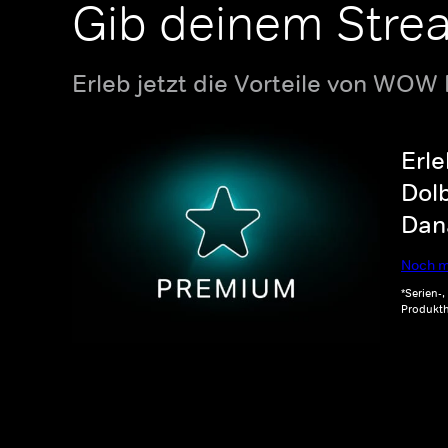
Gib deinem Stre
Erleb jetzt die Vorteile von WOW
Erle
Dolb
Dana
Noch m
*Serien-
Produkth