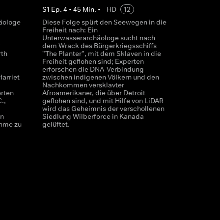
S
1
Ep.
4
•
45
Min.
•
HD
12
häologe
Diese Folge spürt den Seewegen in die
Freiheit nach: Ein
Unterwasserarchäologe sucht nach
dem Wrack des Bürgerkriegsschiffs
rth
"The Planter", mit dem Sklaven in die
Freiheit geflohen sind; Experten
erforschen die DNA-Verbindung
Harriet
zwischen indigenen Völkern und den
Nachkommen versklavter
rten
Afroamerikaner, die über Detroit
.,
geflohen sind, und mit Hilfe von LiDAR
wird das Geheimnis der verschollenen
en
Siedlung Wilberforce in Kanada
hme zu
gelüftet.