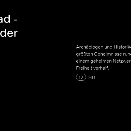
d -
 der
Archäologen und Historik
größten Geheimnisse rund
einem geheimen Netzwerk,
Freiheit verhalf.
12
HD