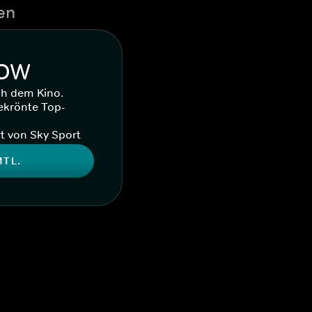
en
WOW
ch dem Kino.
ekrönte Top-
t von Sky Sport
MTL.