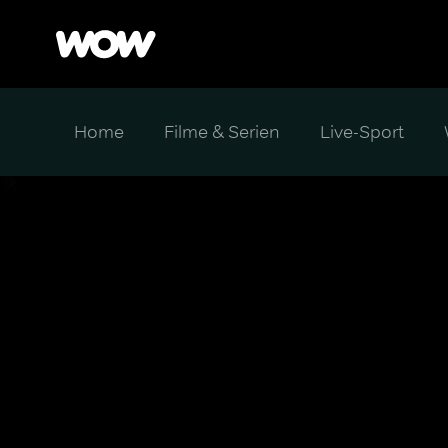
Home
Filme & Serien
Live-Sport