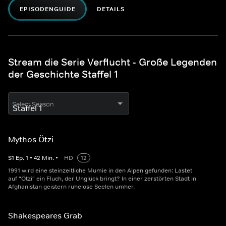
EPISODENGUIDE
DETAILS
Stream die Serie Verflucht - Große Legenden
der Geschichte Staffel 1
Select Season
Mythos Ötzi
S
1
Ep.
1
•
42
Min.
•
HD
12
1991 wird eine steinzeitliche Mumie in den Alpen gefunden: Lastet
auf "Ötzi" ein Fluch, der Unglück bringt? In einer zerstörten Stadt in
Afghanistan geistern ruhelose Seelen umher.
Shakespeares Grab