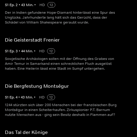
S
1
Ep.
2
•
43
Min.
•
HD
12
Der in Indien gefundene Hope-Diamant hinterlässt eine Spur des
Unglücks. Jahrhunderte lang hält sich das Gerücht, dass der
Schädel von William Shakespeare geraubt wurde.
Die Geisterstadt Frenier
S
1
Ep.
3
•
44
Min.
•
HD
12
Sowjetische Archäologen sollen mit der Öffnung des Grabes von
Amir Temur in Samarkand einen schrecklichen Fluch ausgelöst
haben. Eine Heilerin lässt eine Stadt im Sumpf untergehen.
Die Bergfestung Montségur
S
1
Ep.
4
•
43
Min.
•
HD
12
1244 stürzten sich über 200 Menschen bei der französischen Burg
Montségur in einen Scheiterhaufen. Zirkuspionier P.T. Barnum
nutzte Menschen aus - ging sein Besitz deshalb in Flammen auf?
Das Tal der Könige