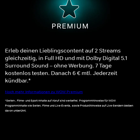
Erleb deinen Lieblingscontent auf 2 Streams
gleichzeitig, in Full HD und mit Dolby Digital 5.1
Surround Sound – ohne Werbung. 7 Tage
kostenlos testen. Danach 6 € mtl. Jederzeit
kündbar.*
Noch mehr Informationen zu WOW Premium
*Serien-, Filme- und Sport-Inhalte auf Abruf sind werbefrei. Programmhinweise für WOW
Programminhalte wie Serien, Filme und Live-Events, sowie Produkthinweise auf Live-Sendern bleiben
davon unberührt.