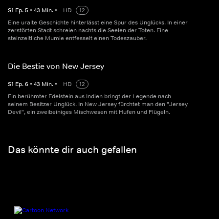
S
1
Ep.
5
•
43
Min.
•
HD
12
Eine uralte Geschichte hinterlässt eine Spur des Unglücks. In einer
zerstörten Stadt schreien nachts die Seelen der Toten. Eine
steinzeitliche Mumie entfesselt einen Todeszauber.
Die Bestie von New Jersey
S
1
Ep.
6
•
43
Min.
•
HD
12
Ein berühmter Edelstein aus Indien bringt der Legende nach
seinem Besitzer Unglück. In New Jersey fürchtet man den "Jersey
Devil", ein zweibeiniges Mischwesen mit Hufen und Flügeln.
Das könnte dir auch gefallen