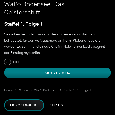
WaPo Bodensee, Das
Geisterschiff
Staffel 1, Folge 1
Seine Leiche findet man am Ufer und eine verwirrte Frau
behauptet, für den Auftragsmord an Herrn Kleber engagiert
worden zu sein. Für die neue Chefin, Nele Fehrenbach, beginnt
der Einstieg mysteriös.
HD
6
AB 5,98 € MTL.
Home
Serien
WaPo Bodensee
Staffel 1
Folge 1
EPISODENGUIDE
DETAILS