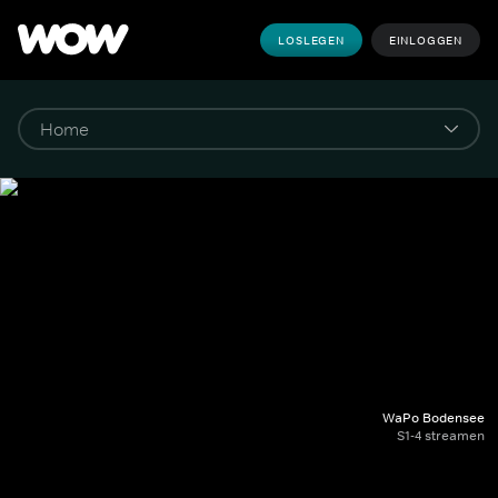
LOSLEGEN
EINLOGGEN
WaPo Bodensee
S1-4 streamen