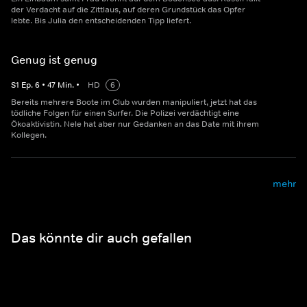
der Verdacht auf die Zittlaus, auf deren Grundstück das Opfer
lebte. Bis Julia den entscheidenden Tipp liefert.
Genug ist genug
S
1
Ep.
6
•
47
Min.
•
HD
6
Bereits mehrere Boote im Club wurden manipuliert, jetzt hat das
tödliche Folgen für einen Surfer. Die Polizei verdächtigt eine
Ökoaktivistin. Nele hat aber nur Gedanken an das Date mit ihrem
Kollegen.
mehr
Das könnte dir auch gefallen