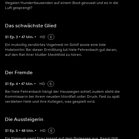
illegalen Hunderttausenden auf einem Boot gewusst und es in die
Luft gesprengt?
Das schwächste Glied
S
1
Ep.
3
•
47
Min.
•
HD
6
Ein mutwillig zerstörtes Vogelnest im Schilf sowie eine tote
Hotelwirtin: Bei dieser Ermittlung tut Nele Fehrenbach gut daran,
auf den Rat ihrer Mutter Mechthild zu hören.
Der Fremde
S
1
Ep.
4
•
47
Min.
•
HD
6
Bei Nele Fehrenbach hängt der Haussegen schief, zudem steht die
Kommissarin bei ihrem neusten Mordfall unter Druck. Fast zu spät
verstehen Nele und ihre Kollegen, was gespielt wird.
Die Aussteigerin
S
1
Ep.
5
•
48
Min.
•
HD
6
Ein Einbaum samt Frau brennt auf dem Bodensee aus. Rasch fällt