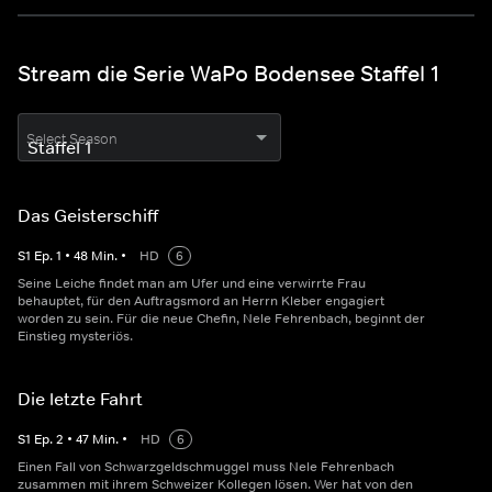
Stream die Serie WaPo Bodensee Staffel 1
Select Season
Das Geisterschiff
S
1
Ep.
1
•
48
Min.
•
HD
6
Seine Leiche findet man am Ufer und eine verwirrte Frau
behauptet, für den Auftragsmord an Herrn Kleber engagiert
worden zu sein. Für die neue Chefin, Nele Fehrenbach, beginnt der
Einstieg mysteriös.
Die letzte Fahrt
S
1
Ep.
2
•
47
Min.
•
HD
6
Einen Fall von Schwarzgeldschmuggel muss Nele Fehrenbach
zusammen mit ihrem Schweizer Kollegen lösen. Wer hat von den