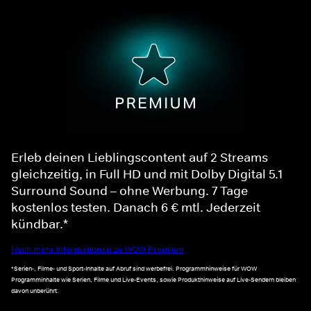
Erleb deinen Lieblingscontent auf 2 Streams
gleichzeitig, in Full HD und mit Dolby Digital 5.1
Surround Sound – ohne Werbung. 7 Tage
kostenlos testen. Danach 6 € mtl. Jederzeit
kündbar.*
Noch mehr Informationen zu WOW Premium
*Serien-, Filme- und Sport-Inhalte auf Abruf sind werbefrei. Programmhinweise für WOW
Programminhalte wie Serien, Filme und Live-Events, sowie Produkthinweise auf Live-Sendern bleiben
davon unberührt.