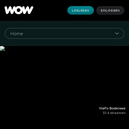
LOSLEGEN
EINLOGGEN
WaPo Bodensee
S1-4 streamen