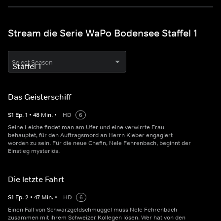
Stream die Serie WaPo Bodensee Staffel 1
Select Season
Das Geisterschiff
S
1
Ep.
1
•
48
Min.
•
HD
6
Seine Leiche findet man am Ufer und eine verwirrte Frau
behauptet, für den Auftragsmord an Herrn Kleber engagiert
worden zu sein. Für die neue Chefin, Nele Fehrenbach, beginnt der
Einstieg mysteriös.
Die letzte Fahrt
S
1
Ep.
2
•
47
Min.
•
HD
6
Einen Fall von Schwarzgeldschmuggel muss Nele Fehrenbach
zusammen mit ihrem Schweizer Kollegen lösen. Wer hat von den