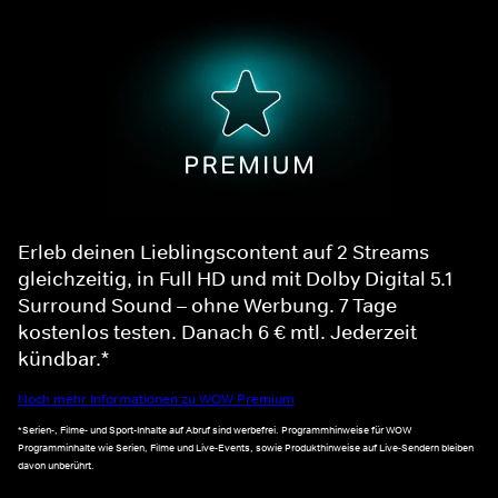
Erleb deinen Lieblingscontent auf 2 Streams
gleichzeitig, in Full HD und mit Dolby Digital 5.1
Surround Sound – ohne Werbung. 7 Tage
kostenlos testen. Danach 6 € mtl. Jederzeit
kündbar.*
Noch mehr Informationen zu WOW Premium
*Serien-, Filme- und Sport-Inhalte auf Abruf sind werbefrei. Programmhinweise für WOW
Programminhalte wie Serien, Filme und Live-Events, sowie Produkthinweise auf Live-Sendern bleiben
davon unberührt.