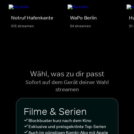
Notruf Hafenkante
WaPo Berlin
H
S15 streamen
S4 streamen
S1
Wähl, was zu dir passt
Sofort auf dem Gerät deiner Wahl
streamen
Filme & Serien
Blockbuster kurz nach dem Kino
Exklusive und preisgekrönte Top-Serien
Auch im günstigen Kombi-Abo mit Apple