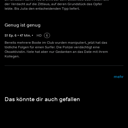
der Verdacht auf die Zittlaus, auf deren Grundstück das Opfer
lebte. Bis Julia den entscheidenden Tipp liefert.
Genug ist genug
S
1
Ep.
6
•
47
Min.
•
HD
6
Bereits mehrere Boote im Club wurden manipuliert, jetzt hat das
tödliche Folgen für einen Surfer. Die Polizei verdächtigt eine
Ökoaktivistin. Nele hat aber nur Gedanken an das Date mit ihrem
Kollegen.
mehr
Das könnte dir auch gefallen