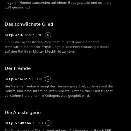
illegalen Hunderttausenden auf einem Boot gewusst und es in die
Luft gesprengt?
Das schwächste Glied
S
1
Ep.
3
•
47
Min.
•
HD
6
Ein mutwillig zerstörtes Vogelnest im Schilf sowie eine tote
Hotelwirtin: Bei dieser Ermittlung tut Nele Fehrenbach gut daran,
auf den Rat ihrer Mutter Mechthild zu hören.
Der Fremde
S
1
Ep.
4
•
47
Min.
•
HD
6
Bei Nele Fehrenbach hängt der Haussegen schief, zudem steht die
Kommissarin bei ihrem neusten Mordfall unter Druck. Fast zu spät
verstehen Nele und ihre Kollegen, was gespielt wird.
Die Aussteigerin
S
1
Ep.
5
•
48
Min.
•
HD
6
Ein Einbaum samt Frau brennt auf dem Bodensee aus. Rasch fällt