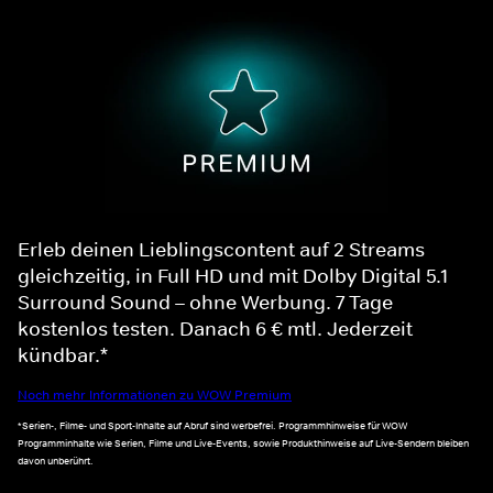
Erleb deinen Lieblingscontent auf 2 Streams
gleichzeitig, in Full HD und mit Dolby Digital 5.1
Surround Sound – ohne Werbung. 7 Tage
kostenlos testen. Danach 6 € mtl. Jederzeit
kündbar.*
Noch mehr Informationen zu WOW Premium
*Serien-, Filme- und Sport-Inhalte auf Abruf sind werbefrei. Programmhinweise für WOW
Programminhalte wie Serien, Filme und Live-Events, sowie Produkthinweise auf Live-Sendern bleiben
davon unberührt.