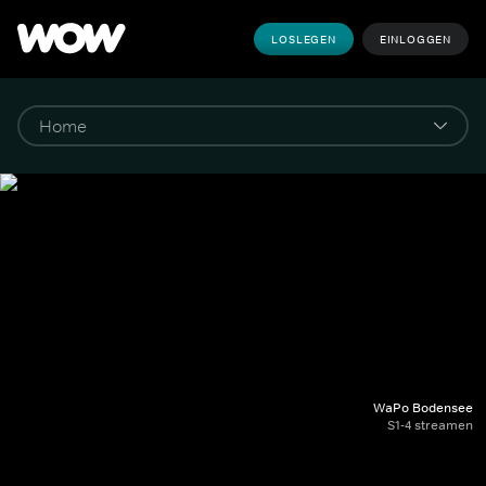
LOSLEGEN
EINLOGGEN
WaPo Bodensee
S1-4 streamen