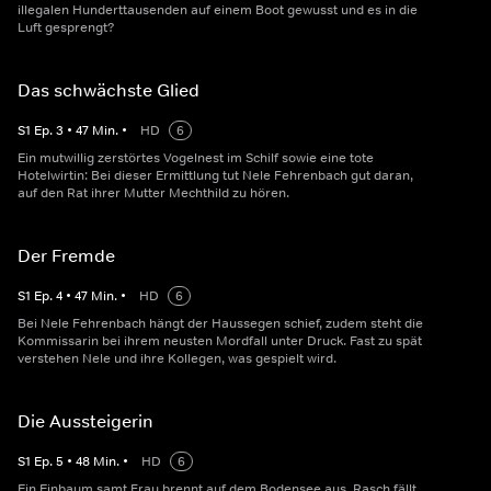
illegalen Hunderttausenden auf einem Boot gewusst und es in die
Luft gesprengt?
Das schwächste Glied
S
1
Ep.
3
•
47
Min.
•
HD
6
Ein mutwillig zerstörtes Vogelnest im Schilf sowie eine tote
Hotelwirtin: Bei dieser Ermittlung tut Nele Fehrenbach gut daran,
auf den Rat ihrer Mutter Mechthild zu hören.
Der Fremde
S
1
Ep.
4
•
47
Min.
•
HD
6
Bei Nele Fehrenbach hängt der Haussegen schief, zudem steht die
Kommissarin bei ihrem neusten Mordfall unter Druck. Fast zu spät
verstehen Nele und ihre Kollegen, was gespielt wird.
Die Aussteigerin
S
1
Ep.
5
•
48
Min.
•
HD
6
Ein Einbaum samt Frau brennt auf dem Bodensee aus. Rasch fällt