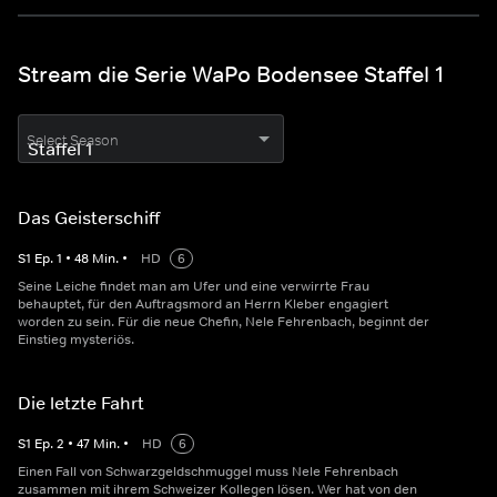
Stream die Serie WaPo Bodensee Staffel 1
Select Season
Das Geisterschiff
S
1
Ep.
1
•
48
Min.
•
HD
6
Seine Leiche findet man am Ufer und eine verwirrte Frau
behauptet, für den Auftragsmord an Herrn Kleber engagiert
worden zu sein. Für die neue Chefin, Nele Fehrenbach, beginnt der
Einstieg mysteriös.
Die letzte Fahrt
S
1
Ep.
2
•
47
Min.
•
HD
6
Einen Fall von Schwarzgeldschmuggel muss Nele Fehrenbach
zusammen mit ihrem Schweizer Kollegen lösen. Wer hat von den