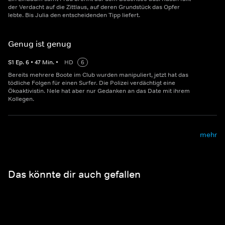
der Verdacht auf die Zittlaus, auf deren Grundstück das Opfer
lebte. Bis Julia den entscheidenden Tipp liefert.
Genug ist genug
S
1
Ep.
6
•
47
Min.
•
HD
6
Bereits mehrere Boote im Club wurden manipuliert, jetzt hat das
tödliche Folgen für einen Surfer. Die Polizei verdächtigt eine
Ökoaktivistin. Nele hat aber nur Gedanken an das Date mit ihrem
Kollegen.
mehr
Das könnte dir auch gefallen