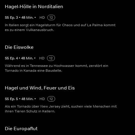
Hagel-Hölle in Norditalien
S
5
Ep.
3
•
48
Min.
•
HD
12
In Italien sorgt ein Hagelsturm für Chaos und auf La Palma kommt
es zu einem Vulkanausbruch.
Die Eiswolke
S
5
Ep.
4
•
48
Min.
•
HD
12
Während es in Tennessee zu Hochwasser kommt, zerstört ein
Tornado in Kanada eine Baustelle.
Hagel und Wind, Feuer und Eis
S
5
Ep.
5
•
48
Min.
•
HD
12
Als ein Tornado über New Jersey zieht, suchen viele Menschen mit
ihren Tieren Schutz in Kellern.
Die Europaflut