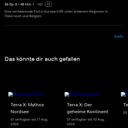
S
5
Ep.
6
•
48
Min.
•
HD
12
Eine verheerende Flut in Europa trifft unter anderem Regionen in
Österreich und Belgien.
mehr
Das könnte dir auch gefallen
Terra X: Mythos
Terra X: Der
Te
Nordsee
geheime Kontinent
S3
S1 verfügbar bis 17 Aug.
S1 verfügbar bis 10 Aug.
2026
2026