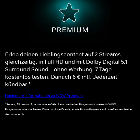
Erleb deinen Lieblingscontent auf 2 Streams
gleichzeitig, in Full HD und mit Dolby Digital 5.1
Surround Sound – ohne Werbung. 7 Tage
kostenlos testen. Danach 6 € mtl. Jederzeit
kündbar.*
Noch mehr Informationen zu WOW Premium
*Serien-, Filme- und Sport-Inhalte auf Abruf sind werbefrei. Programmhinweise für WOW
Programminhalte wie Serien, Filme und Live-Events, sowie Produkthinweise auf Live-Sendern bleiben
davon unberührt.