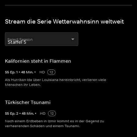
Stream die Serie Wetterwahnsinn weltweit
Select Season
Kalifornien steht in Flammen
S
5
Ep.
1
•
48
Min.
•
HD
12
Als Hurrikan Ida über Louisiana hereinbricht, verlieren viele
Menschen ihr Leben.
Türkischer Tsunami
S
5
Ep.
2
•
48
Min.
•
HD
12
Nach einem Erdbeben in Izmir kommt es in der Gegend zu
verheerenden Schäden und einem Tsunami.