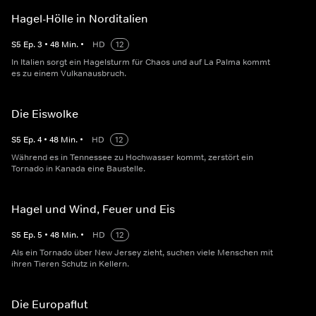
Hagel-Hölle in Norditalien
S
5
Ep.
3
•
48
Min.
•
HD
12
In Italien sorgt ein Hagelsturm für Chaos und auf La Palma kommt
es zu einem Vulkanausbruch.
Die Eiswolke
S
5
Ep.
4
•
48
Min.
•
HD
12
Während es in Tennessee zu Hochwasser kommt, zerstört ein
Tornado in Kanada eine Baustelle.
Hagel und Wind, Feuer und Eis
S
5
Ep.
5
•
48
Min.
•
HD
12
Als ein Tornado über New Jersey zieht, suchen viele Menschen mit
ihren Tieren Schutz in Kellern.
Die Europaflut