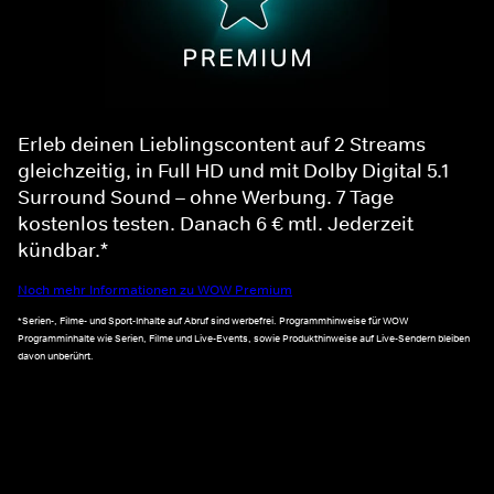
Erleb deinen Lieblingscontent auf 2 Streams
gleichzeitig, in Full HD und mit Dolby Digital 5.1
Surround Sound – ohne Werbung. 7 Tage
kostenlos testen. Danach 6 € mtl. Jederzeit
kündbar.*
Noch mehr Informationen zu WOW Premium
*Serien-, Filme- und Sport-Inhalte auf Abruf sind werbefrei. Programmhinweise für WOW
Programminhalte wie Serien, Filme und Live-Events, sowie Produkthinweise auf Live-Sendern bleiben
davon unberührt.