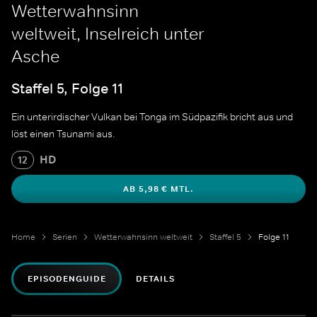
Wetterwahnsinn
weltweit, Inselreich unter
Asche
Staffel 5, Folge 11
Ein unterirdischer Vulkan bei Tonga im Südpazifik bricht aus und
löst einen Tsunami aus.
HD
12
AB 5,98 € MTL.
Home
Serien
Wetterwahnsinn weltweit
Staffel 5
Folge 11
EPISODENGUIDE
DETAILS