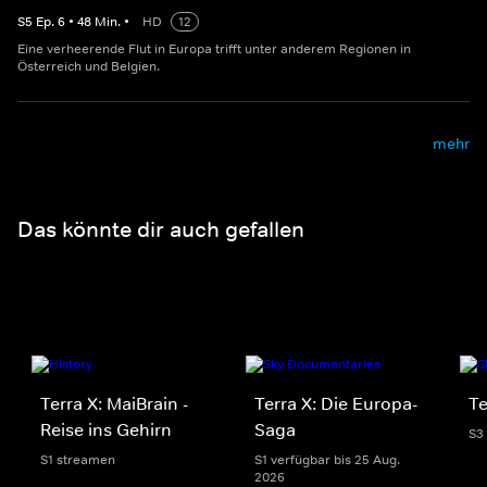
S
5
Ep.
6
•
48
Min.
•
HD
12
Eine verheerende Flut in Europa trifft unter anderem Regionen in
Österreich und Belgien.
mehr
Das könnte dir auch gefallen
Terra X: MaiBrain -
Terra X: Die Europa-
Te
Reise ins Gehirn
Saga
S3
S1 streamen
S1 verfügbar bis 25 Aug.
2026