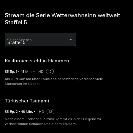
Stream die Serie Wetterwahnsinn weltweit
Staffel 5
Select Season
Kalifornien steht in Flammen
S
5
Ep.
1
•
48
Min.
•
HD
12
Als Hurrikan Ida über Louisiana hereinbricht, verlieren viele
Menschen ihr Leben.
Türkischer Tsunami
S
5
Ep.
2
•
48
Min.
•
HD
12
Nach einem Erdbeben in Izmir kommt es in der Gegend zu
verheerenden Schäden und einem Tsunami.