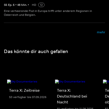
S
5
Ep.
6
•
48
Min.
•
HD
12
Eine verheerende Flut in Europa trifft unter anderem Regionen in
Österreich und Belgien.
mehr
Das könnte dir auch gefallen
Terra X: Zeitreise
Terra X:
Te
Deutschland bei
D
S3 verfügbar bis 07.09.2026
Nacht
o
S1 verfügbar bis 11.08.2026
S2