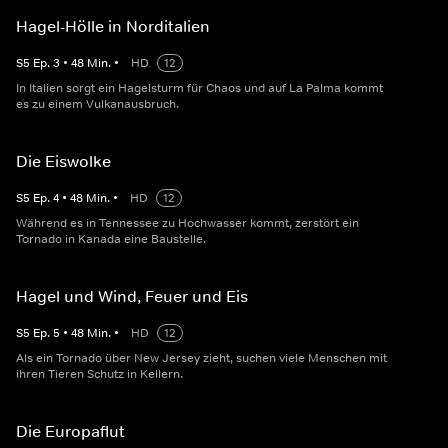
Hagel-Hölle in Norditalien
S
5
Ep.
3
•
48
Min.
•
HD
12
In Italien sorgt ein Hagelsturm für Chaos und auf La Palma kommt
es zu einem Vulkanausbruch.
Die Eiswolke
S
5
Ep.
4
•
48
Min.
•
HD
12
Während es in Tennessee zu Hochwasser kommt, zerstört ein
Tornado in Kanada eine Baustelle.
Hagel und Wind, Feuer und Eis
S
5
Ep.
5
•
48
Min.
•
HD
12
Als ein Tornado über New Jersey zieht, suchen viele Menschen mit
ihren Tieren Schutz in Kellern.
Die Europaflut