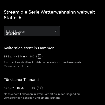
Stream die Serie Wetterwahnsinn weltweit
Staffel 5
Select Season
Kalifornien steht in Flammen
S
5
Ep.
1
•
48
Min.
•
HD
12
Als Hurrikan Ida über Louisiana hereinbricht, verlieren viele
Menschen ihr Leben.
Türkischer Tsunami
S
5
Ep.
2
•
48
Min.
•
HD
12
Nach einem Erdbeben in Izmir kommt es in der Gegend zu
verheerenden Schäden und einem Tsunami.