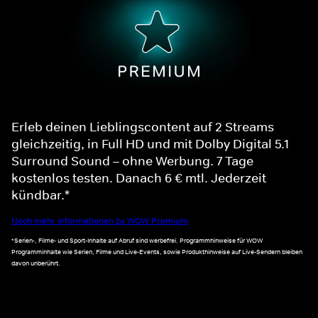
Erleb deinen Lieblingscontent auf 2 Streams
gleichzeitig, in Full HD und mit Dolby Digital 5.1
Surround Sound – ohne Werbung. 7 Tage
kostenlos testen. Danach 6 € mtl. Jederzeit
kündbar.*
Noch mehr Informationen zu WOW Premium
*Serien-, Filme- und Sport-Inhalte auf Abruf sind werbefrei. Programmhinweise für WOW
Programminhalte wie Serien, Filme und Live-Events, sowie Produkthinweise auf Live-Sendern bleiben
davon unberührt.