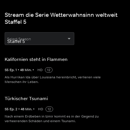
Stream die Serie Wetterwahnsinn weltweit
Staffel 5
Select Season
Kalifornien steht in Flammen
S
5
Ep.
1
•
48
Min.
•
HD
12
Als Hurrikan Ida über Louisiana hereinbricht, verlieren viele
Menschen ihr Leben.
Türkischer Tsunami
S
5
Ep.
2
•
48
Min.
•
HD
12
Nach einem Erdbeben in Izmir kommt es in der Gegend zu
verheerenden Schäden und einem Tsunami.