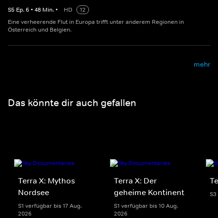
S
5
Ep.
6
•
48
Min.
•
HD
12
Eine verheerende Flut in Europa trifft unter anderem Regionen in
Österreich und Belgien.
mehr
Das könnte dir auch gefallen
Terra X: Mythos
Terra X: Der
Te
Nordsee
geheime Kontinent
S3
S1 verfügbar bis 17 Aug.
S1 verfügbar bis 10 Aug.
2026
2026