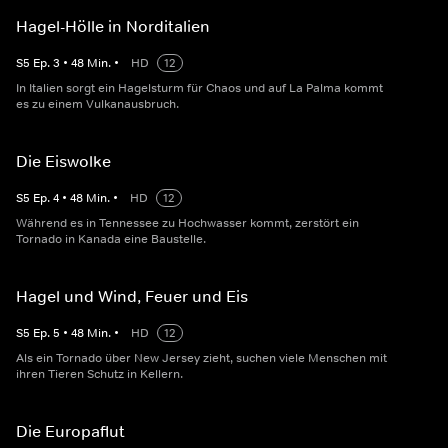
Hagel-Hölle in Norditalien
S
5
Ep.
3
•
48
Min.
•
HD
12
In Italien sorgt ein Hagelsturm für Chaos und auf La Palma kommt
es zu einem Vulkanausbruch.
Die Eiswolke
S
5
Ep.
4
•
48
Min.
•
HD
12
Während es in Tennessee zu Hochwasser kommt, zerstört ein
Tornado in Kanada eine Baustelle.
Hagel und Wind, Feuer und Eis
S
5
Ep.
5
•
48
Min.
•
HD
12
Als ein Tornado über New Jersey zieht, suchen viele Menschen mit
ihren Tieren Schutz in Kellern.
Die Europaflut