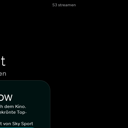
S3 streamen
t
en
WOW
ch dem Kino.
ekrönte Top-
t von Sky Sport