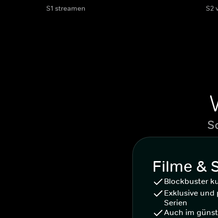
S1 streamen
S2 
S
Filme & 
Blockbuster k
Exklusive und 
Serien
Auch im günst