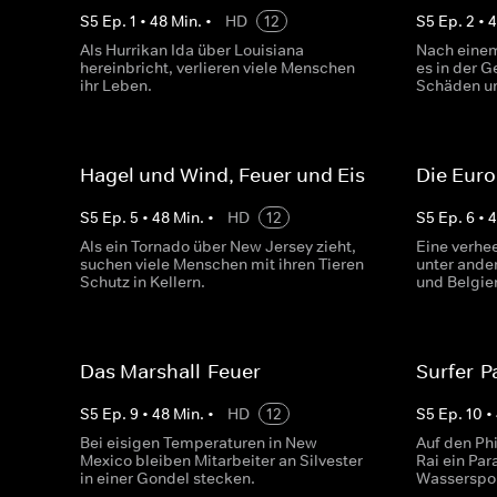
S
5
Ep.
1
•
48
Min.
•
HD
12
S
5
Ep.
2
•
Als Hurrikan Ida über Louisiana
Nach einem
hereinbricht, verlieren viele Menschen
es in der 
ihr Leben.
Schäden u
Hagel und Wind, Feuer und Eis
Die Euro
S
5
Ep.
5
•
48
Min.
•
HD
12
S
5
Ep.
6
•
Als ein Tornado über New Jersey zieht,
Eine verhee
suchen viele Menschen mit ihren Tieren
unter ande
Schutz in Kellern.
und Belgie
Das Marshall-Feuer
Surfer-P
S
5
Ep.
9
•
48
Min.
•
HD
12
S
5
Ep.
10
•
Bei eisigen Temperaturen in New
Auf den Phi
Mexico bleiben Mitarbeiter an Silvester
Rai ein Par
in einer Gondel stecken.
Wasserspor