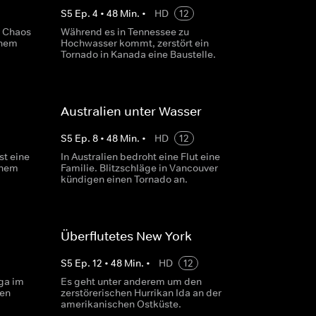
S
5
Ep.
4
•
48
Min.
•
HD
12
r Chaos
Während es in Tennessee zu
inem
Hochwasser kommt, zerstört ein
Tornado in Kanada eine Baustelle.
Australien unter Wasser
S
5
Ep.
8
•
48
Min.
•
HD
12
st eine
In Australien bedroht eine Flut eine
inem
Familie. Blitzschläge in Vancouver
kündigen einen Tornado an.
Überflutetes New York
S
5
Ep.
12
•
48
Min.
•
HD
12
nga im
Es geht unter anderem um den
nen
zerstörerischen Hurrikan Ida an der
amerikanischen Ostküste.