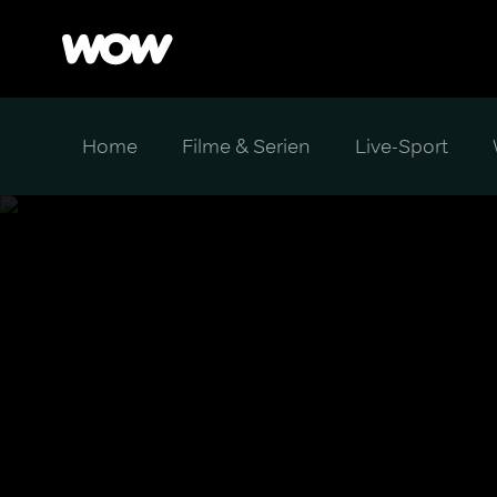
Home
Filme & Serien
Live-Sport