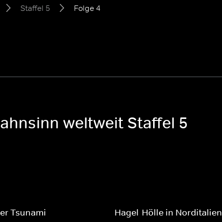
Staffel 5
Folge 4
ahnsinn weltweit Staffel 5
her Tsunami
Hagel-Hölle in Norditalien