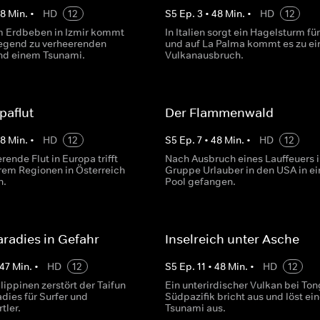
48
Min.
•
HD
12
S
5
Ep.
3
•
48
Min.
•
HD
12
 Erdbeben in Izmir kommt
In Italien sorgt ein Hagelsturm fü
Gegend zu verheerenden
und auf La Palma kommt es zu e
nd einem Tsunami.
Vulkanausbruch.
paflut
Der Flammenwald
48
Min.
•
HD
12
S
5
Ep.
7
•
48
Min.
•
HD
12
rende Flut in Europa trifft
Nach Ausbruch eines Lauffeuers i
rem Regionen in Österreich
Gruppe Urlauber in den USA in e
n.
Pool gefangen.
aradies in Gefahr
Inselreich unter Asche
47
Min.
•
HD
12
S
5
Ep.
11
•
48
Min.
•
HD
12
lippinen zerstört der Taifun
Ein unterirdischer Vulkan bei To
adies für Surfer und
Südpazifik bricht aus und löst ei
tler.
Tsunami aus.