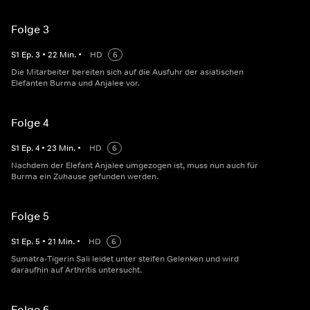
Folge 3
S
1
Ep.
3
•
22
Min.
•
HD
6
Die Mitarbeiter bereiten sich auf die Ausfuhr der asiatischen
Elefanten Burma und Anjalee vor.
Folge 4
S
1
Ep.
4
•
23
Min.
•
HD
6
Nachdem der Elefant Anjalee umgezogen ist, muss nun auch für
Burma ein Zuhause gefunden werden.
Folge 5
S
1
Ep.
5
•
21
Min.
•
HD
6
Sumatra-Tigerin Sali leidet unter steifen Gelenken und wird
daraufhin auf Arthritis untersucht.
Folge 6