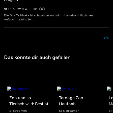
S
1
Ep.
6
•
22
Min.
•
HD
6
Die Giraffe Kiraka ist schwanger und nimmt an einem täglichen
Aufzuchttraining teil.
mehr
Das könnte dir auch gefallen
Zoo und so -
Taronga Zoo
Le
Tierisch wild: Best of
Hautnah
Me
S1 streamen
S1-6 streamen
S1