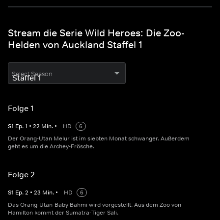
Stream die Serie Wild Heroes: Die Zoo-
Helden von Auckland Staffel 1
Select Season
Folge 1
S
1
Ep.
1
•
22
Min.
•
HD
6
Der Orang-Utan Melur ist im siebten Monat schwanger. Außerdem
geht es um die Archey-Frösche.
Folge 2
S
1
Ep.
2
•
23
Min.
•
HD
6
Das Orang-Utan-Baby Bahmi wird vorgestellt. Aus dem Zoo von
Hamilton kommt der Sumatra-Tiger Sali.