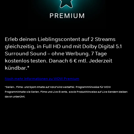
Erleb deinen Lieblingscontent auf 2 Streams
gleichzeitig, in Full HD und mit Dolby Digital 5.1
Surround Sound – ohne Werbung. 7 Tage
kostenlos testen. Danach 6 € mtl. Jederzeit
kündbar.*
Noch mehr Informationen zu WOW Premium
*Serien-, Filme- und Sport-Inhalte auf Abruf sind werbefrei. Programmhinweise für WOW
Programminhalte wie Serien, Filme und Live-Events, sowie Produkthinweise auf Live-Sendern bleiben
davon unberührt.