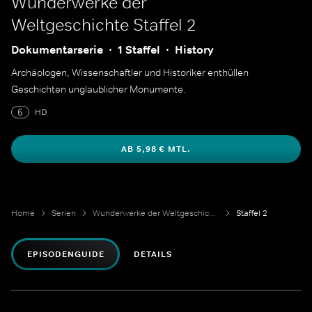
Wunderwerke der
Weltgeschichte
Staffel 2
Dokumentarserie
1 Staffel
History
Archäologen, Wissenschaftler und Historiker enthüllen
Geschichten unglaublicher Monumente.
6
HD
AB 5,98 € MTL.
Home
Serien
Wunderwerke der Weltgeschichte
Staffel 2
EPISODENGUIDE
DETAILS