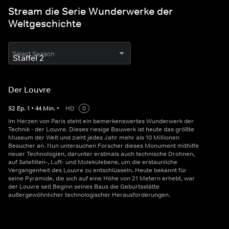
Stream die Serie Wunderwerke der
Weltgeschichte
Select Season
Der Louvre
S
2
Ep.
1
•
44
Min.
•
HD
0
Im Herzen von Paris steht ein bemerkenswertes Wunderwerk der
Technik - der Louvre. Dieses riesige Bauwerk ist heute das größte
Museum der Welt und zieht jedes Jahr mehr als 10 Millionen
Besucher an. Nun untersuchen Forscher dieses Monument mithilfe
neuer Technologien, darunter erstmals auch technische Drohnen,
auf Satelliten-, Luft- und Molekülebene, um die erstaunliche
Vergangenheit des Louvre zu entschlüsseln. Heute bekannt für
seine Pyramide, die sich auf eine Höhe von 21 Metern erhebt, war
der Louvre seit Beginn seines Baus die Geburtsstätte
außergewöhnlicher technologischer Herausforderungen.