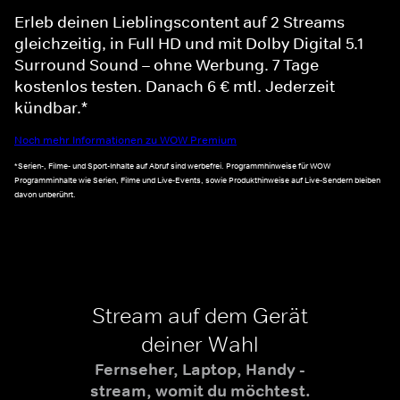
Erleb deinen Lieblingscontent auf 2 Streams
gleichzeitig, in Full HD und mit Dolby Digital 5.1
Surround Sound – ohne Werbung. 7 Tage
kostenlos testen. Danach 6 € mtl. Jederzeit
kündbar.*
Noch mehr Informationen zu WOW Premium
*Serien-, Filme- und Sport-Inhalte auf Abruf sind werbefrei. Programmhinweise für WOW
Programminhalte wie Serien, Filme und Live-Events, sowie Produkthinweise auf Live-Sendern bleiben
davon unberührt.
Stream auf dem Gerät
deiner Wahl
Fernseher, Laptop, Handy -
stream, womit du möchtest.