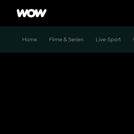
Home
Filme & Serien
Live-Sport