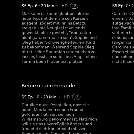
S
5
Ep.
6
•
20
Min.
•
HD
12
S
5
Ep.
7
•
2
Max kann es kaum glauben, als der
Carolines G
neue Typ, mit dem sie seit Kurzem
einem 5 J
ausgeht, zögert mit ihr ins Bett zu
aufgewacht
steigen. Ihre Neugier ist vollends
ihre Famil
geweckt, als er gesteht, "dort unten
verloren h
nicht ganz normal zu sein". Sophie und
schonen un
Oleg haben Schwierigkeiten, ein Kind
länger vor 
zu bekommen. Während Sophie Oleg
Caroline si
bittet, seine Spermien untersuchen zu
Essen einla
lassen, lässt sie selbst aus Angst einen
nach einem
Termin beim Frauenarzt platzen.
nicht knac
Keine neuen Freunde
S
5
Ep.
10
•
20
Min.
•
HD
12
Caroline muss feststellen, dass sie
außer Max keinen neuen Freund
gefunden hat, seit sie nach
Williamsburg gekommen ist. Natürlich
will sie das unverzüglich ändern und
freundet sich kurzerhand mit zwei
Kundinnen im Diner an, die sie auch