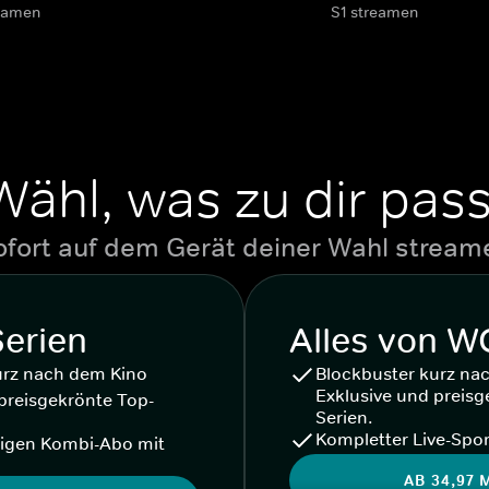
eamen
S1 streamen
Wähl, was zu dir pass
ofort auf dem Gerät deiner Wahl stream
Serien
Alles von 
urz nach dem Kino
Blockbuster kurz na
Exklusive und preisg
preisgekrönte Top-
Serien.
Kompletter Live-Spor
igen Kombi-Abo mit
AB 34,97 