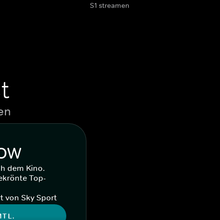
S1 streamen
t
en
WOW
ch dem Kino.
ekrönte Top-
t von Sky Sport
MTL.