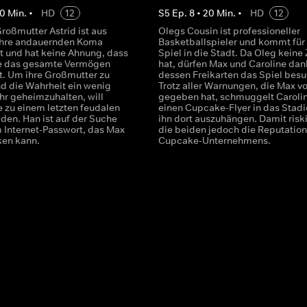
0
Min.
•
HD
12
S
5
Ep.
8
•
20
Min.
•
HD
12
roßmutter Astrid ist aus
Olegs Cousin ist professioneller
ahre andauernden Koma
Basketballspieler und kommt für 
 und hat keine Ahnung, dass
Spiel in die Stadt. Da Oleg keine 
ie das gesamte Vermögen
hat, dürfen Max und Caroline dan
at. Um ihre Großmutter zu
dessen Freikarten das Spiel bes
d die Wahrheit ein wenig
Trotz aller Warnungen, die Max vo
ihr geheimzuhalten, will
gegeben hat, schmuggelt Caroli
e zu einem letzten feudalen
einen Cupcake-Flyer in das Stad
den. Han ist auf der Suche
ihn dort auszuhängen. Damit risk
 Internet-Passwort, das Max
die beiden jedoch die Reputation
ken kann.
Cupcake-Unternehmens.