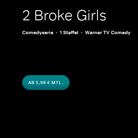
2 Broke Girls
Comedyserie
1 Staffel
Warner TV Comedy
AB 5,98 € MTL.