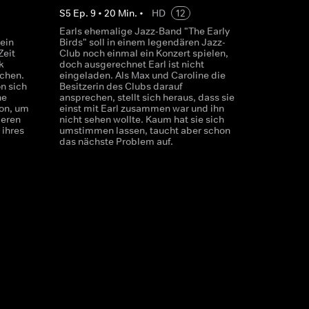
S
5
Ep.
9
•
20
Min.
•
HD
12
Earls ehemalige Jazz-Band "The Early
ein
Birds" soll in einem legendären Jazz-
Zeit
Club noch einmal ein Konzert spielen,
k
doch ausgerechnet Earl ist nicht
uchen.
eingeladen. Als Max und Caroline die
n sich
Besitzerin des Clubs darauf
ne
ansprechen, stellt sich heraus, dass sie
ion, um
einst mit Earl zusammen war und ihn
ieren
nicht sehen wollte. Kaum hat sie sich
 ihres
umstimmen lassen, taucht aber schon
das nächste Problem auf.