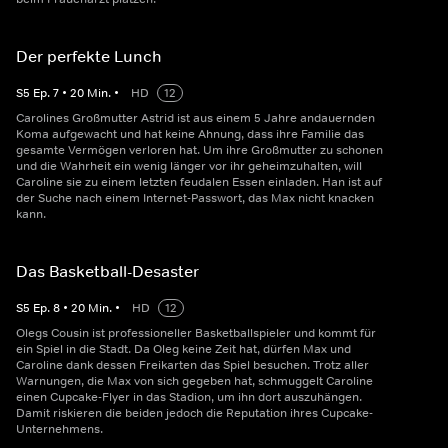
Der perfekte Lunch
S
5
Ep.
7
•
20
Min.
•
HD
12
Carolines Großmutter Astrid ist aus einem 5 Jahre andauernden
Koma aufgewacht und hat keine Ahnung, dass ihre Familie das
gesamte Vermögen verloren hat. Um ihre Großmutter zu schonen
und die Wahrheit ein wenig länger vor ihr geheimzuhalten, will
Caroline sie zu einem letzten feudalen Essen einladen. Han ist auf
der Suche nach einem Internet-Passwort, das Max nicht knacken
kann.
Das Basketball-Desaster
S
5
Ep.
8
•
20
Min.
•
HD
12
Olegs Cousin ist professioneller Basketballspieler und kommt für
ein Spiel in die Stadt. Da Oleg keine Zeit hat, dürfen Max und
Caroline dank dessen Freikarten das Spiel besuchen. Trotz aller
Warnungen, die Max von sich gegeben hat, schmuggelt Caroline
einen Cupcake-Flyer in das Stadion, um ihn dort auszuhängen.
Damit riskieren die beiden jedoch die Reputation ihres Cupcake-
Unternehmens.