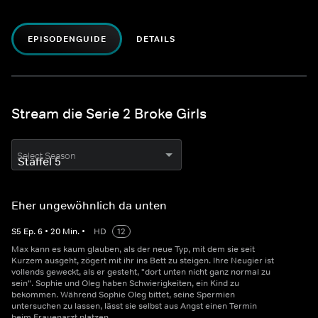
EPISODENGUIDE
DETAILS
Stream die Serie 2 Broke Girls
Select Season
Eher ungewöhnlich da unten
S
5
Ep.
6
•
20
Min.
•
HD
12
Max kann es kaum glauben, als der neue Typ, mit dem sie seit
Kurzem ausgeht, zögert mit ihr ins Bett zu steigen. Ihre Neugier ist
vollends geweckt, als er gesteht, "dort unten nicht ganz normal zu
sein". Sophie und Oleg haben Schwierigkeiten, ein Kind zu
bekommen. Während Sophie Oleg bittet, seine Spermien
untersuchen zu lassen, lässt sie selbst aus Angst einen Termin
beim Frauenarzt platzen.