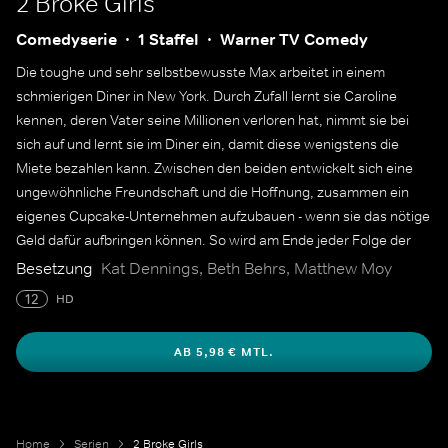
2 Broke Girls
Comedyserie
1 Staffel
Warner TV Comedy
Die toughe und sehr selbstbewusste Max arbeitet in einem
schmierigen Diner in New York. Durch Zufall lernt sie Caroline
kennen, deren Vater seine Millionen verloren hat, nimmt sie bei
sich auf und lernt sie im Diner ein, damit diese wenigstens die
Miete bezahlen kann. Zwischen den beiden entwickelt sich eine
ungewöhnliche Freundschaft und die Hoffnung, zusammen ein
eigenes Cupcake-Unternehmen aufzubauen - wenn sie das nötige
Geld dafür aufbringen können. So wird am Ende jeder Folge der
gesparte Betrag eingeblendet.
Besetzung
Kat Dennings, Beth Behrs, Matthew Moy
12
HD
AB 5,98 € MTL.
Home
Serien
2 Broke Girls