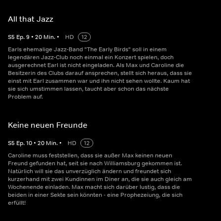
All that Jazz
S
5
Ep.
9
•
20
Min.
•
HD
12
Earls ehemalige Jazz-Band "The Early Birds" soll in einem
legendären Jazz-Club noch einmal ein Konzert spielen, doch
ausgerechnet Earl ist nicht eingeladen. Als Max und Caroline die
Besitzerin des Clubs darauf ansprechen, stellt sich heraus, dass sie
einst mit Earl zusammen war und ihn nicht sehen wollte. Kaum hat
sie sich umstimmen lassen, taucht aber schon das nächste
Problem auf.
Keine neuen Freunde
S
5
Ep.
10
•
20
Min.
•
HD
12
Caroline muss feststellen, dass sie außer Max keinen neuen
Freund gefunden hat, seit sie nach Williamsburg gekommen ist.
Natürlich will sie das unverzüglich ändern und freundet sich
kurzerhand mit zwei Kundinnen im Diner an, die sie auch gleich am
Wochenende einladen. Max macht sich darüber lustig, dass die
beiden in einer Sekte sein könnten - eine Prophezeiung, die sich
erfüllt!